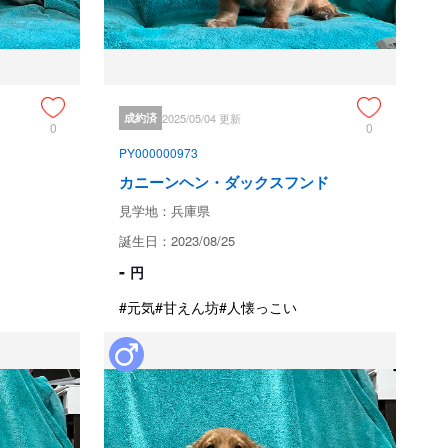
⭐︎
ためお問い合わせができません。
成約済
2025/05/04 更新
0
0
PY000000973
カニーンヘン・ダックスフンド
見学地：兵庫県
誕生日：2023/08/25
-
円
おりますが、万が一下記のような場合は代犬をお渡しいたし
#元気
#甘えん坊
#人懐っこい
天性の異常の発見 (獣医師の診断書が必要です)

失の場合は対応いたしかねます。

】を無料でお付けしております。
