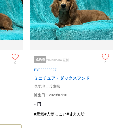
お問い合わせをお断りさせて頂いております。

中24時間、お電話でご相談受け付けます。お気軽にご相談
成約済
2025/05/04 更新
0
0
て
PY000000927
ミニチュア・ダックスフンド
兵庫県神戸市西区押部谷町細田
見学地：兵庫県
誕生日：2023/07/16
-
円
現金
クレジット（別途、手数料5％かかります。）
#元気
#人懐っこい
#甘えん坊
銀行振込
現金書留