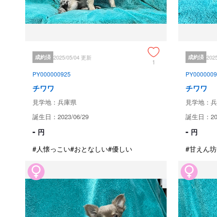
成約済
2025/05/04 更新
成約済
202
1
PY000000925
PY0000009
チワワ
チワワ
見学地：兵庫県
見学地：兵
誕生日：2023/06/29
誕生日：202
-
-
円
円
#人懐っこい
#おとなしい
#優しい
#甘えん坊