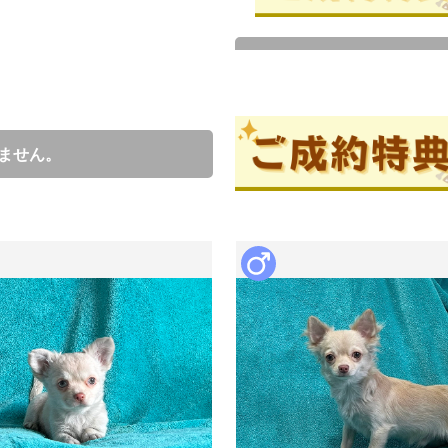
成約済の
ブリーダー情報
ません。
大西祐介
口コミ
0
スタッフみんなで愛情いっぱい育
チワワのチャンピオン犬２頭、直
毎日、1匹ずつ様子を見て餌の
対応を日々心掛けています。