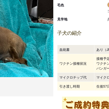
毛色
見学地
子犬の紹介
血統書
あり（J
接種予
ワクチン接種状況
ワクチン
バンガー
マイクロチップ代
マイクロ
引き渡し時期
生後5