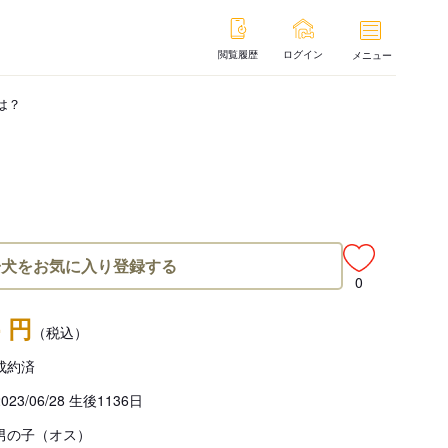
閲覧履歴
ログイン
メニュー
は？
子犬をお気に入り登録する
0
- 円
（税込）
成約済
2023/06/28 生後1136日
男の子（オス）