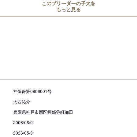
このブリーダーの子犬を
もっと見る
予約金
見学についての注意事項
犬舎見学は可能ですが、必ずご予
(基本的には15時以降でお願いし
神保保第0906001号
引き渡し時期についての注
大西祐介
動物愛護法により、生後56日
お引き渡し日はブリーダーとご
兵庫県神戸市西区押部谷町細田
また天然記念物として指定され
2006/06/01
道犬、四国犬）に限り生後49
措置が設けられています。
2026/05/31