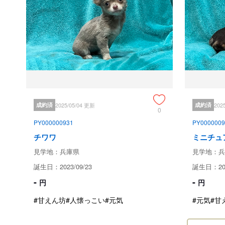
成約済
2025/05/04 更新
成約済
202
0
PY000000931
PY0000009
チワワ
ミニチュ
見学地：兵庫県
見学地：兵
誕生日：2023/09/23
誕生日：202
-
-
円
円
#甘えん坊
#人懐っこい
#元気
#元気
#甘