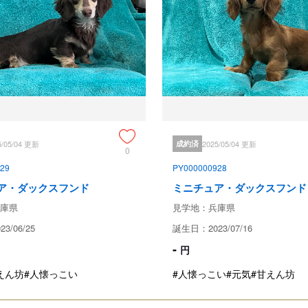
ご安心ください！

なお、ブリーダー、神経質な方は
ご了承ください。
引き渡し後のサポート
質問や心配ごとがありましたら年
ください。
5/05/04 更新
成約済
2025/05/04 更新
0
見学、受け渡しについ
29
PY000000928
ア・ダックスフンド
ミニチュア・ダックスフンド
犬舎所在地
庫県
見学地：兵庫県
3/06/25
誕生日：2023/07/16
-
円
お支払い方法
えん坊
#人懐っこい
#人懐っこい
#元気
#甘えん坊