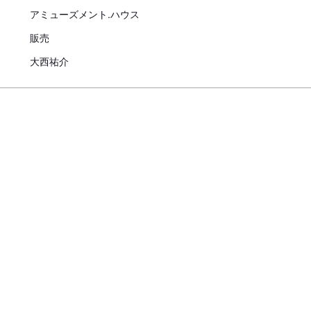
アミューズメント.ハウス
お迎えにあたっての注意事
販売
子犬のお迎えにあたっては、20
大西祐介
より、
対面説明・現物確認を実施す
ことが義務付けられております
必ず事業所にて見学・対面を行