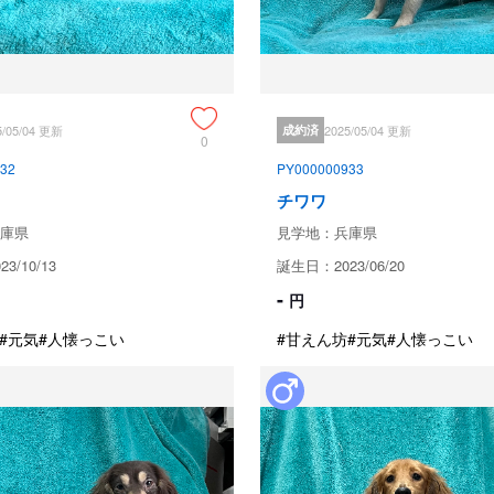
ブリーダーからの紹介文
とっても可愛いお顔の綺麗な子です
成約済の
5/05/04 更新
成約済
2025/05/04 更新
0
32
PY000000933
保証とサポート
チワワ
庫県
見学地：兵庫県
3/10/13
誕生日：2023/06/20
生体保証内容
-
円
健康管理には十分に気をつけては
ます。

#元気
#人懐っこい
#甘えん坊
#元気
#人懐っこい
・お渡し後５日以内に死亡

・日常生活に支障をきたすような先
※ただし、事故などの明らかな過
上記の保証をしておりますが、

当犬舎の仔犬はすべて【健康診断