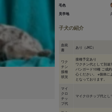
毛色
見学地
子犬の紹介
血統
あり（JKC）
書
接種予定あり
ワク
ワクチン代として別途7
チン
バンガード10種 ご
接種
心ください。 ※個体に
状況
となっております。
マイ
クロ
マイクロチップ代として
チッ
プ代