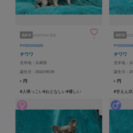
成約済
2025/05/04 更新
成約済
202
1
PY000000925
PY0000009
チワワ
チワワ
見学地：兵庫県
見学地：兵
誕生日：2023/06/29
誕生日：202
-
-
円
円
#人懐っこい
#おとなしい
#優しい
#甘えん坊