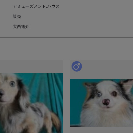
アミューズメント.ハウス
動物愛護法により、生後56日
お引き渡し日はブリーダーとご
販売
また天然記念物として指定され
大西祐介
道犬、四国犬）に限り生後49
措置が設けられています。
お迎えにあたっての注意事
子犬のお迎えにあたっては、20
より、
対面説明・現物確認を実施す
ことが義務付けられております
必ず事業所にて見学・対面を行