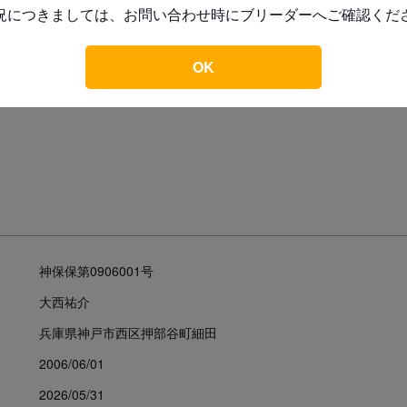
このブリーダーの子犬を
況につきましては、お問い合わせ時にブリーダーへご確認くだ
もっと見る
お支払い方法
OK
予約金
神保保第0906001号
大西祐介
見学についての注意事項
兵庫県神戸市西区押部谷町細田
犬舎見学は可能ですが、必ずご予
(基本的には15時以降でお願いし
2006/06/01
2026/05/31
引き渡し時期についての注