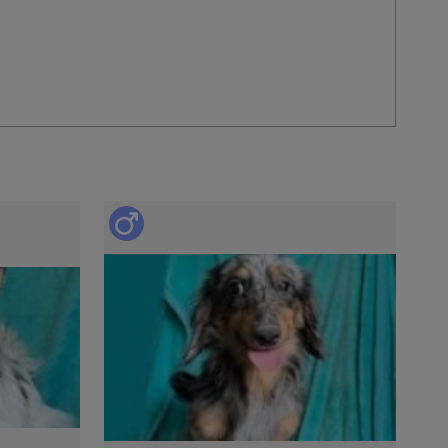
以下の子犬の引き渡しは禁止されています。
相談のうえ、生後57日以降の日程でご決定ください。
ている日本犬種（柴犬、秋田犬、紀州犬、甲斐犬、北海
日を経過していれば販売、引渡しができるものとする特例
項
20年6月1日より改正された動物愛護管理法第21条の4に
る場所を事業所に限定する
。
った上、お迎えいただきますよう、お願いいたします。