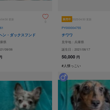
5/04/30 更新
販売中
2025/04/30 更新
0
61
PY000004755
ヘン・ダックスフンド
チワワ
庫県
見学地：兵庫県
1/09/06
誕生日：2021/06/17
50,000
円
円
#人懐っこい