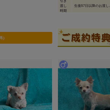
引き
渡し
生後57日以降のお渡
時期
料）
見学
ブリーダー情報
大西祐介
口コミ
0