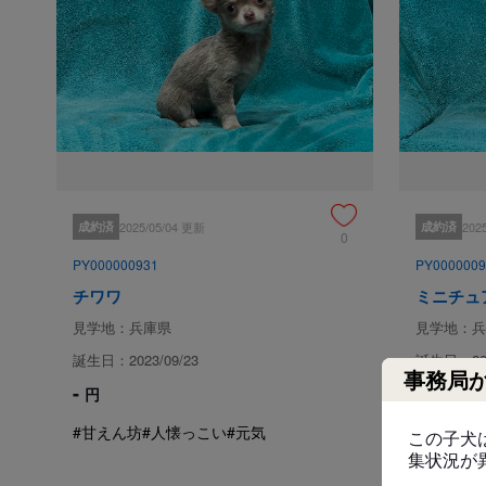
成約済
2025/05/04 更新
成約済
202
0
PY000000931
PY0000009
チワワ
ミニチュ
見学地：兵庫県
見学地：兵
誕生日：2023/09/23
誕生日：202
事務局
-
-
円
円
#甘えん坊
#人懐っこい
#元気
#人懐っこ
この子犬
集状況が