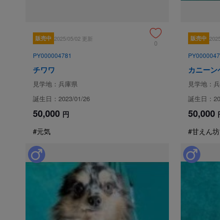
販売中
2025/05/02 更新
販売中
202
0
PY000004781
PY0000047
チワワ
カニーン
見学地：兵庫県
見学地：兵
誕生日：2023/01/26
誕生日：202
50,000
50,000
円
#元気
#甘えん坊