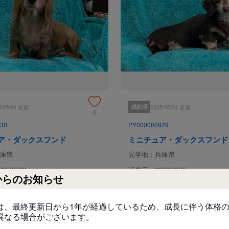
・お渡し後５日以内に死亡

・日常生活に支障をきたすような先
※ただし、事故などの明らかな過
上記の保証をしておりますが、

当犬舎の仔犬はすべて【健康診断
ご安心ください！

なお、ブリーダー、神経質な方は
ご了承ください。
5/05/04 更新
成約済
2025/05/04 更新
0
30
PY000000929
引き渡し後のサポート
ア・ダックスフンド
ミニチュア・ダックスフンド
質問や心配ごとがありましたら年
庫県
見学地：兵庫県
ください。
3/06/28
誕生日：2023/06/25
からのお知らせ
-
円
見学、受け渡しについ
い
#甘えん坊
#元気
#元気
#甘えん坊
#人懐っこい
は、最終更新日から1年が経過しているため、成長に伴う体格
異なる場合がございます。
犬舎所在地