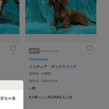
天性の異常の発見 (獣医師の診断書が必要です)

失の場合は対応いたしかねます。

】を無料でお付けしております。

お問い合わせをお断りさせて頂いております。

成約済
2025/05/04 更新
0
0
PY000000928
ミニチュア・ダックスフンド
中24時間、お電話でご相談受け付けます。お気軽にご相談
見学地：兵庫県
誕生日：2023/07/16
-
円
て
#人懐っこい
#元気
#甘えん坊
の変化や募
兵庫県神戸市西区押部谷町細田