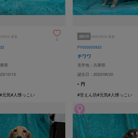
スタッフみんなで愛情いっぱい育
チワワのチャンピオン犬２頭、直
毎日、1匹ずつ様子を見て餌の
対応を日々心掛けています。
5/05/04 更新
成約済
2025/05/04 更新
0
32
PY000000933
ブリーダーからの紹介文
チワワ
とっても可愛く人懐こい子です☆
庫県
見学地：兵庫県
3/10/13
誕生日：2023/06/20
見学
-
円
#元気
#人懐っこい
#甘えん坊
#元気
#人懐っこい
保証とサポート
生体保証内容
健康管理には十分に気をつけては
ます。
