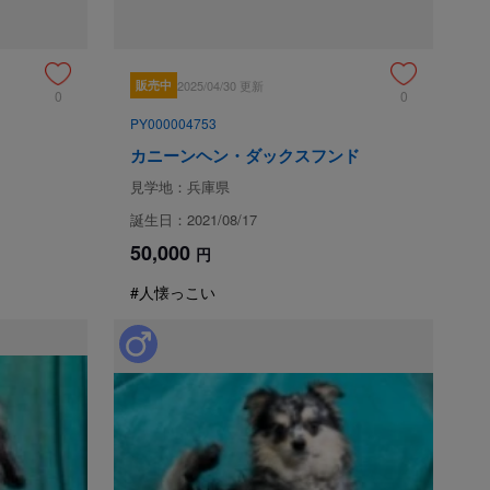
販売中
2025/04/30 更新
0
0
PY000004753
カニーンヘン・ダックスフンド
見学地：兵庫県
誕生日：2021/08/17
50,000
円
#人懐っこい