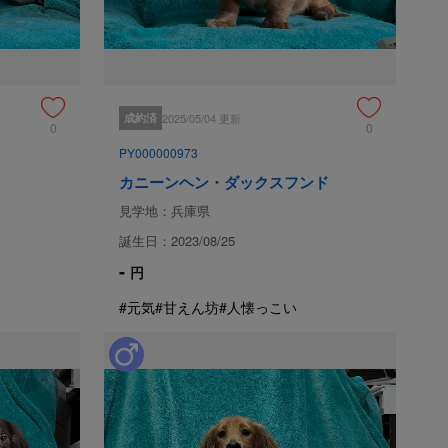
てています。

子100頭以上所有しています。

量などを判断し、体調や個性に合わせた
成約済
2025/05/04 更新
0
0
PY000000973
カニーンヘン・ダックスフンド
見学地：兵庫県
誕生日：2023/08/25
申込 / お問い合わせ（無料）
-
円
#元気
#甘えん坊
#人懐っこい
おりますが、万が一下記のような場合は代犬をお渡しいたし