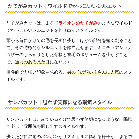
たてがみカット｜ワイルドでかっこいいシルエット
たてがみカットは、まるで
ライオンのたてがみ
のようなワイルド
でかっこいいシルエットを作り出すスタイルです。
頭から首にかけての毛を長めに残し、ほかの部分を短く刈ること
で、その特徴的なシルエットを際立たせます。ミニチュアシュナ
ウザーのしっかりとした骨格と被毛のボリュームを生かすこと
で、
迫力のある見
た目
になります。
個性的で力強い印象を求める、
男の子の飼い主さんに人気
のスタ
イルです。
サンバカット｜思わず笑顔になる陽気スタイル
サンバカットは、みているだけで思わず笑顔になるような、陽気
で楽しい雰囲気を醸し出すスタイルです。
歩くたびに尻尾の
ポンポン
がリズミカルに揺れる様子が、まるで