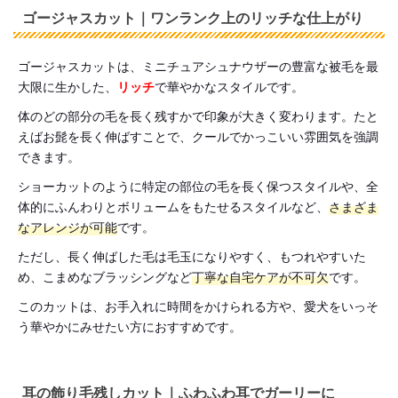
ゴージャスカット｜ワンランク上のリッチな仕上がり
ゴージャスカットは、ミニチュアシュナウザーの豊富な被毛を最
大限に生かした、
リッチ
で華やかなスタイルです。
体のどの部分の毛を長く残すかで印象が大きく変わります。たと
えばお髭を長く伸ばすことで、クールでかっこいい雰囲気を強調
できます。
ショーカットのように特定の部位の毛を長く保つスタイルや、全
体的にふんわりとボリュームをもたせるスタイルなど、
さまざま
なアレンジが可能
です。
ただし、長く伸ばした毛は毛玉になりやすく、もつれやすいた
め、こまめなブラッシングなど
丁寧な自宅ケアが不可欠
です。
このカットは、お手入れに時間をかけられる方や、愛犬をいっそ
う華やかにみせたい方におすすめです。
耳の飾り毛残しカット｜ふわふわ耳でガーリーに