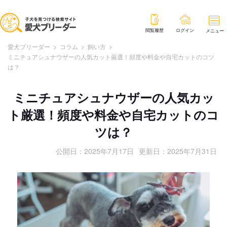
閲覧履歴
ログイン
メニュー
愛犬ブリーダー
>
コラム
>
飼い方
>
ミニチュアシュナウザーの人気カット厳選！頻度や料金や自宅カットのコツ
は？
ミニチュアシュナウザーの人気カッ
ト厳選！頻度や料金や自宅カットのコ
ツは？
公開日：
2025年7月17日
更新日：
2025年7月31日