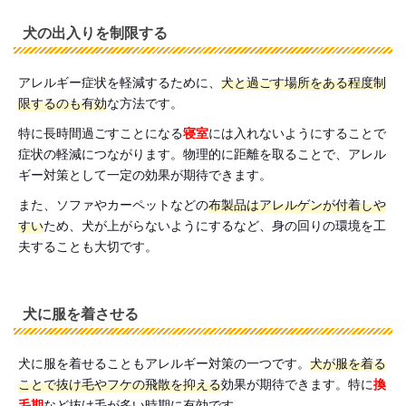
犬の出入りを制限する
アレルギー症状を軽減するために、
犬と過ごす場所をある程度制
限するのも有効
な方法です。
特に長時間過ごすことになる
寝室
には入れないようにすることで
症状の軽減につながります。物理的に距離を取ることで、アレル
ギー対策として一定の効果が期待できます。
また、ソファやカーペットなどの
布製品はアレルゲンが付着しや
すい
ため、犬が上がらないようにするなど、身の回りの環境を工
夫することも大切です。
犬に服を着させる
犬に服を着せることもアレルギー対策の一つです。
犬が服を着る
ことで抜け毛やフケの飛散を抑える
効果が期待できます。特に
換
毛期
など抜け毛が多い時期に有効です。