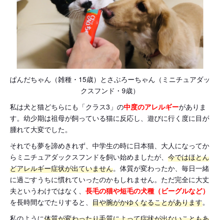
ぱんだちゃん（雑種・15歳）とさぶろーちゃん（ミニチュアダッ
クスフンド・9歳）
私は犬と猫どちらにも「クラス3」の
中度のアレルギー
がありま
す。幼少期は祖母が飼っている猫に反応し、遊びに行く度に目が
腫れて大変でした。
それでも夢を諦めきれず、中学生の時に日本猫、大人になってか
らミニチュアダックスフンドを飼い始めましたが、
今ではほとん
どアレルギー症状が出ていません
。体質が変わったか、毎日一緒
に過ごすうちに慣れていったのかもしれません。ただ完全に大丈
夫というわけではなく、
長毛の猫や短毛の犬種（ビーグルなど）
を長時間なでたりすると、
目や腕がかゆくなることがあります
。
私のように
体質が変わったり毛質によって症状が出ないこともあ