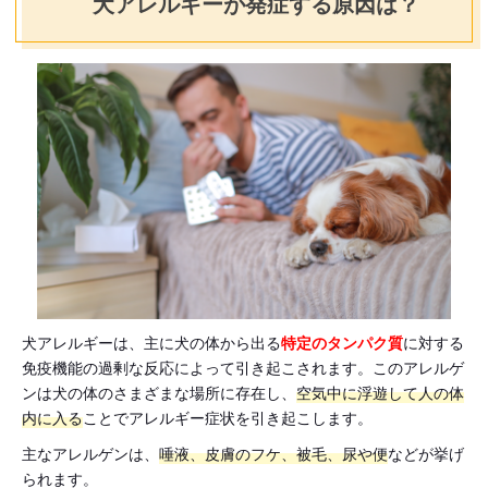
犬アレルギーが発症する原因は？
犬アレルギーは、主に犬の体から出る
特定のタンパク質
に対する
免疫機能の過剰な反応によって引き起こされます。このアレルゲ
ンは犬の体のさまざまな場所に存在し、
空気中に浮遊して人の体
内に入る
ことでアレルギー症状を引き起こします。
主なアレルゲンは、
唾液、皮膚のフケ、被毛、尿や便
などが挙げ
られます。