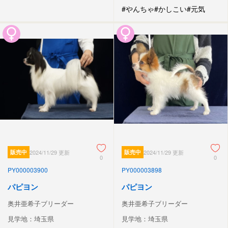
#やんちゃ
#かしこい
#元気
販売中
2024/11/29 更新
販売中
2024/11/29 更新
0
0
PY000003900
PY000003898
パピヨン
パピヨン
奥井亜希子ブリーダー
奥井亜希子ブリーダー
見学地：埼玉県
見学地：埼玉県