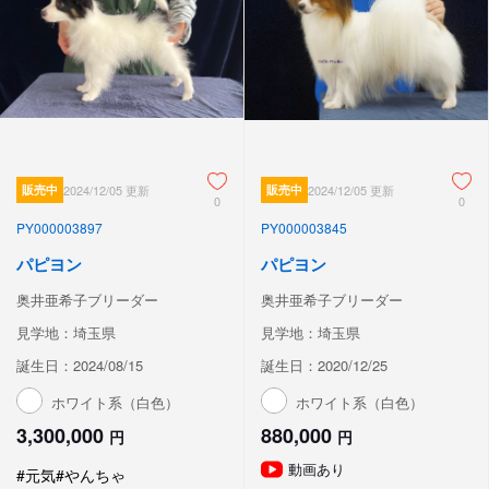
販売中
2024/12/05 更新
販売中
2024/12/05 更新
0
0
PY000003897
PY000003845
パピヨン
パピヨン
奥井亜希子ブリーダー
奥井亜希子ブリーダー
見学地：埼玉県
見学地：埼玉県
誕生日：2024/08/15
誕生日：2020/12/25
ホワイト系（白色）
ホワイト系（白色）
3,300,000
880,000
円
円
動画あり
#元気
#やんちゃ