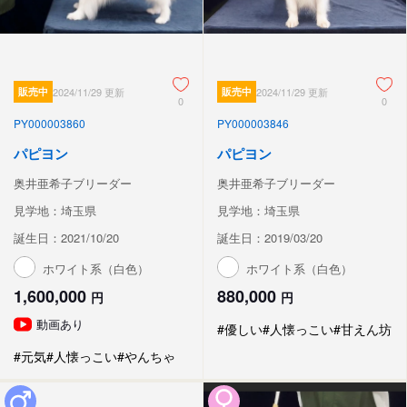
販売中
2024/11/29 更新
販売中
2024/11/29 更新
0
0
PY000003860
PY000003846
パピヨン
パピヨン
奥井亜希子ブリーダー
奥井亜希子ブリーダー
見学地：埼玉県
見学地：埼玉県
誕生日：2021/10/20
誕生日：2019/03/20
ホワイト系（白色）
ホワイト系（白色）
1,600,000
880,000
円
円
動画あり
#優しい
#人懐っこい
#甘えん坊
#元気
#人懐っこい
#やんちゃ