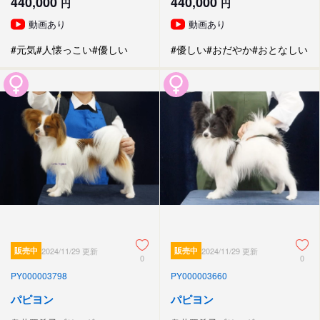
440,000
440,000
円
円
動画あり
動画あり
#元気
#人懐っこい
#優しい
#優しい
#おだやか
#おとなしい
販売中
2024/11/29 更新
販売中
2024/11/29 更新
0
0
PY000003798
PY000003660
パピヨン
パピヨン