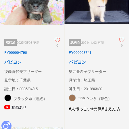
成約済
2025/05/03 更新
成約済
2024/11/03 更新
0
0
PY000004790
PY000003741
パピヨン
パピヨン
後藤喜代美ブリーダー
奥井亜希子ブリーダー
見学地：千葉県
見学地：埼玉県
誕生日：2025/04/15
誕生日：2019/03/20
ブラック系（黒色）
ブラウン系（茶色）
動画あり
#人懐っこい
#元気
#甘えん坊