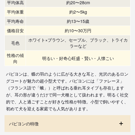
平均体高
約20〜28cm
平均体重
約2〜5kg
平均寿命
約13〜15歳
価格目安
約10〜30万円
ホワイト×ブラウン、セーブル、ブラック、トライカ
毛色
ラーなど
性格の傾
明るい・好奇心旺盛・賢い・人懐こい
向
パピヨンは、蝶の羽のように広がる大きな耳と、光沢のあるロン
グコートが魅力の超小型犬です。パピヨンには「ファレーヌ」
（フランス語で「蛾」）と呼ばれる垂れ耳タイプも存在します
が、耳の形が違うだけで同一犬種として扱われます。明るく社交
的で、人と過ごすことが好きな性格が特徴。小型で飼いやすく、
初めて犬を迎える家庭でも人気があります。
パピヨンの特徴