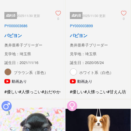
成約済
2025/11/30 更新
成約済
2025/11/30 更新
0
0
PY000003686
PY000003899
パピヨン
パピヨン
奥井亜希子ブリーダー
奥井亜希子ブリーダー
見学地：埼玉県
見学地：埼玉県
誕生日：2021/11/16
誕生日：2020/05/24
ブラウン系（茶色）
ホワイト系（白色）
動画あり
動画あり
#優しい
#人懐っこい
#おだやか
#優しい
#人懐っこい
#甘えん坊