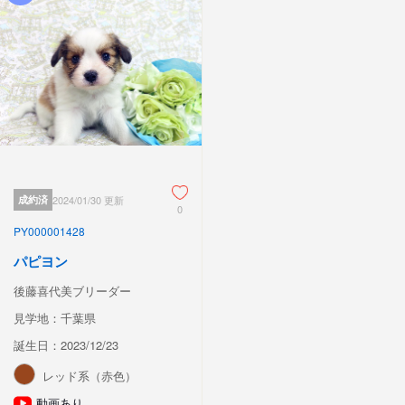
成約済
2024/01/30 更新
0
PY000001428
パピヨン
後藤喜代美ブリーダー
見学地：千葉県
誕生日：2023/12/23
レッド系（赤色）
動画あり