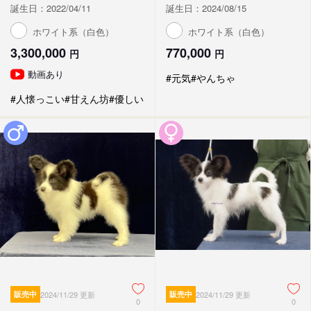
誕生日：2022/04/11
誕生日：2024/08/15
ホワイト系（白色）
ホワイト系（白色）
3,300,000
770,000
円
円
動画あり
#元気
#やんちゃ
#人懐っこい
#甘えん坊
#優しい
販売中
2024/11/29 更新
販売中
2024/11/29 更新
0
0