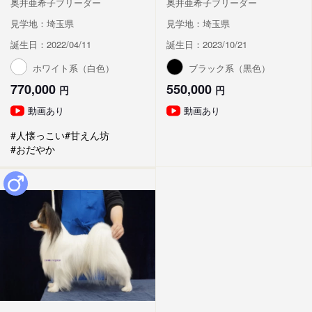
奥井亜希子ブリーダー
奥井亜希子ブリーダー
見学地：埼玉県
見学地：埼玉県
誕生日：2022/04/11
誕生日：2023/10/21
ホワイト系（白色）
ブラック系（黒色）
770,000
550,000
円
円
動画あり
動画あり
#人懐っこい
#甘えん坊
#おだやか