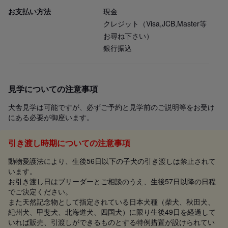
お支払い方法
現金
クレジット（Visa,JCB,Master等
お尋ね下さい）
銀行振込
見学についての注意事項
犬舎見学は可能ですが、必ずご予約と見学前のご説明等をお受け
にある必要が御座います。
引き渡し時期についての注意事項
動物愛護法により、生後56日以下の子犬の引き渡しは禁止されて
います。
お引き渡し日はブリーダーとご相談のうえ、生後57日以降の日程
でご決定ください。
また天然記念物として指定されている日本犬種（柴犬、秋田犬、
紀州犬、甲斐犬、北海道犬、四国犬）に限り生後49日を経過して
いれば販売、引渡しができるものとする特例措置が設けられてい