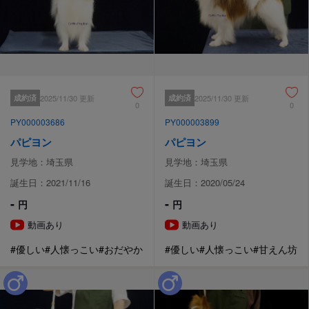
成約済
2025/11/30 更新
成約済
2025/11/30 更新
0
0
PY000003686
PY000003899
パピヨン
パピヨン
見学地：埼玉県
見学地：埼玉県
誕生日：2021/11/16
誕生日：2020/05/24
-
-
円
円
動画あり
動画あり
#優しい
#人懐っこい
#おだやか
#優しい
#人懐っこい
#甘えん坊