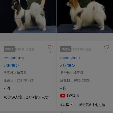
成約済
2025/08/10 更新
成約済
2025/08/10 更新
0
0
PY000003410
PY000003801
パピヨン
パピヨン
見学地：埼玉県
見学地：埼玉県
誕生日：2021/04/23
誕生日：2023/02/22
-
-
円
円
動画あり
#元気
#人懐っこい
#甘えん坊
#人懐っこい
#元気
#甘えん坊