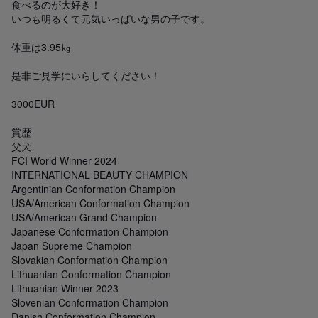
食べるのが大好き！

いつも明るくて元気いっぱいな男の子です。

体重は3.95㎏

是非ご見学にいらしてください！

3000EUR

賞歴

父犬

FCI World Winner 2024

INTERNATIONAL BEAUTY CHAMPION

Argentinian Conformation Champion

USA/American Conformation Champion

USA/American Grand Champion

Japanese Conformation Champion

Japan Supreme Champion

Slovakian Conformation Champion

Lithuanian Conformation Champion

Lithuanian Winner 2023

Slovenian Conformation Champion

Danish Conformation Champion
