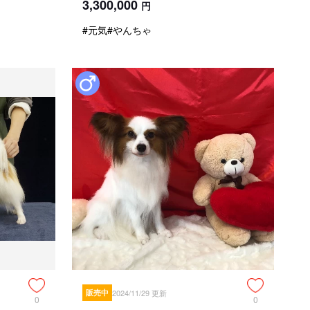
3,300,000
円
#元気
#やんちゃ
urg 2018

を徹底されてからお迎え頂けます。

必要です。お問い合わせお待ちしております♪

るまで3～5日掛かる場合があります。

りしております。メールが届かない方は迷惑メールを御確認
になる場合は 1日につき1,100円(税込)をお願いしており
る場合はこの限りではございません。

お願いをしております。

希望してます。

販売中
2024/11/29 更新
0
0
応じかねますので 予めご理解願います。
