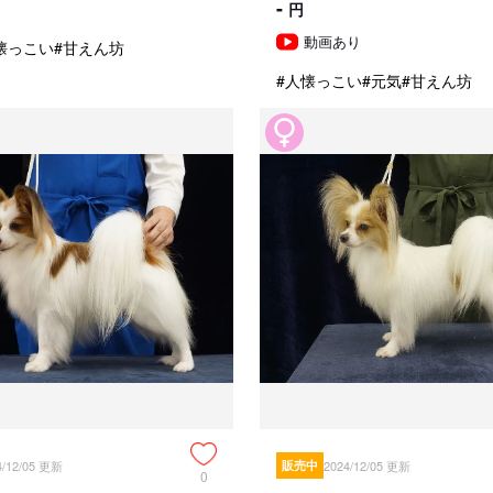
-
円
Slovenian Winner 2019

Agrovia Winner 2019

動画あり
懐っこい
#甘えん坊
VK Landessieger Berlin Brandenb
#人懐っこい
#元気
#甘えん坊
Slovenian Winner 2015

Slovenian Clubwinner 2015

父母犬

Japan Champion

WEBカメラで見学も可能！

ご見学の際も換気を良くして消毒
ご見学には、あらかじめご予約が
ご注意

※お問い合わせ頂いてからお返事す
※当犬舎からはメールを必ずお送
下さい。

※契約成立後お客様ご都合でお預かり
ます。当犬舎都合でお預かりをす
※血統書の名義変更を契約時に必ず
※大切な家族として迎えられる方を
4/12/05 更新
販売中
2024/12/05 更新
0
※お値段の交渉や無理なご要望には