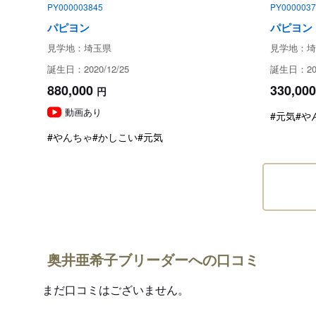
PY000003845
PY0000037
パピヨン
パピヨン
見学地：埼玉県
見学地：埼
誕生日：2020/12/25
誕生日：202
880,000
330,000
円
動画あり
#元気
#や
#やんちゃ
#かしこい
#元気
奥井亜希子ブリーダーへの口コミ
まだ口コミはございません。