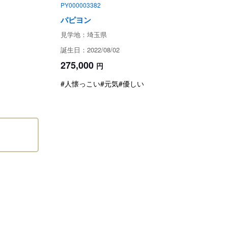
渡はしておりません。
PY000003382
パピヨン
ためお問い合わせができません。
見学地：埼玉県
誕生日：2022/08/02
275,000
円
#人懐っこい
#元気
#優しい
て
埼玉県比企郡
現金
クレジット（Visa,JCB,Master等 お尋ね下さい）