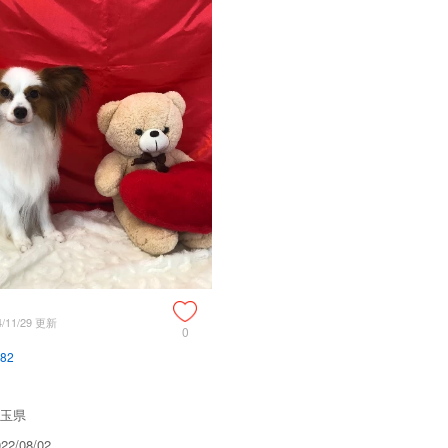
ことが義務付けられております
必ず事業所にて見学・対面を行
4/11/29 更新
0
82
玉県
2/08/02