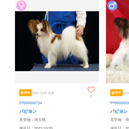
販売中
2024/12/05 更新
販売中
202
0
PY000003724
PY0000033
パピヨン
パピヨン
見学地：埼玉県
見学地：埼
誕生日：2021/10/20
誕生日：202