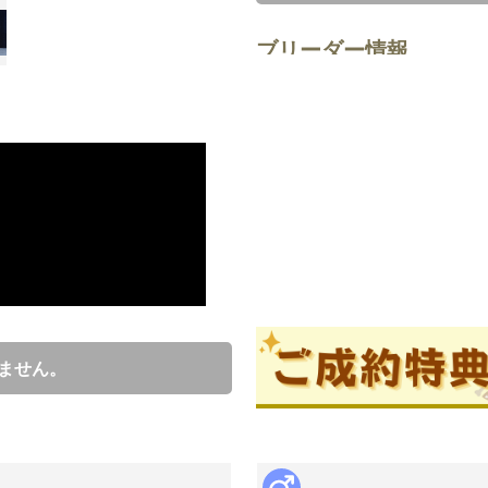
ブリーダー情報
奥井亜希
口コミ
0
ブリーダーからの紹介文
祖父犬が農林水産大臣賞受賞!

父母も共に日本でのチャンピオン犬
ません。
穏やかで、優しい男の子です♪

体重は3.9㎏

是非ご見学にいらしてください!
