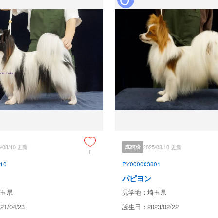
3000EUR

賞歴　祖父犬(母)

Multi BEST IN SHOW

Multi BEST IN SPECIALITY

BEST IN SHOW

American Champion

Japan Champion

Swedish Champion

Danish Champion

German Champion (VK)

VDH Champion

Swiss Beauty Champion

Hungarian Champion

Hungarian Grand Champion

5/08/10 更新
成約済
2025/08/10 更新
Slovenian Champion

0
German Winner 2018

10
PY000003801
Austrian Bundessieger 2018

パピヨン
German Bundesieger 2018

VDH Herbstsieger 2018

玉県
見学地：埼玉県
Winner Leipzig 2018

1/04/23
誕生日：2023/02/22
Danish Winner  2018

VK Clubwinner 2018
