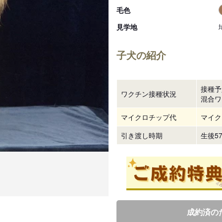
毛色
見学地
子犬の紹介
接種予
ワクチン接種状況
混合ワ
マイクロチップ代
マイク
引き渡し時期
生後5
成約済の