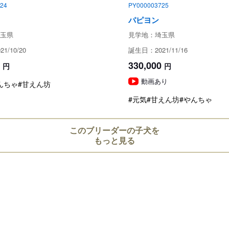
※繁殖としてやブリーダーへの譲
24
PY000003725
パピヨン
成約済の
玉県
見学地：埼玉県
1/10/20
誕生日：2021/11/16
保証とサポート
330,000
円
円
動画あり
んちゃ
#甘えん坊
生体保証内容
#元気
#甘えん坊
#やんちゃ
準備中
このブリーダーの子犬を
見学、受け渡しについ
もっと見る
犬舎所在地
お支払い方法