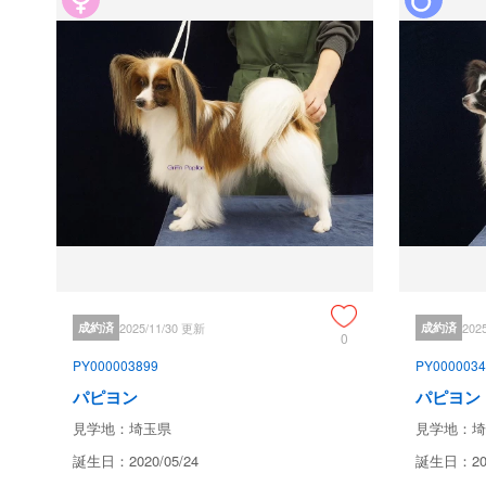
成約済
2025/11/30 更新
成約済
202
0
PY000003899
PY0000034
パピヨン
パピヨン
見学地：埼玉県
見学地：埼
誕生日：2020/05/24
誕生日：202