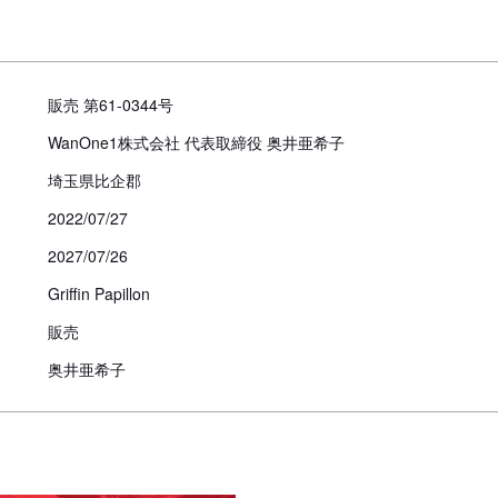
見学についての注意事項
販売 第61-0344号
犬舎見学は可能ですが、必ずご予
WanOne1株式会社 代表取締役 奥井亜希子
埼玉県比企郡
引き渡し時期についての注
2022/07/27
動物愛護法により、生後56日
2027/07/26
お引き渡し日はブリーダーとご
また天然記念物として指定され
Griffin Papillon
道犬、四国犬）に限り生後49
措置が設けられています。
販売
奥井亜希子
お迎えにあたっての注意事
子犬のお迎えにあたっては、20
より、
対面説明・現物確認を実施す