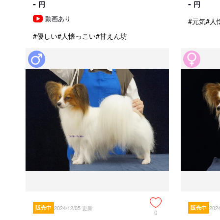
-
-
円
円
動画あり
#元気
#人
#優しい
#人懐っこい
#甘えん坊
販売中
2024/12/05 更新
販売中
202
0