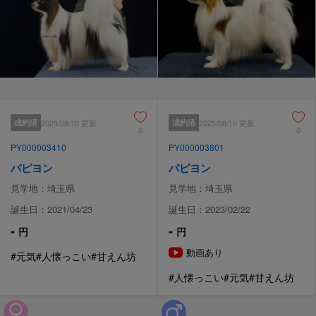
成約済
2025/08/10 更新
成約済
2025/08/10 更新
0
0
PY000003410
PY000003801
パピヨン
パピヨン
見学地：埼玉県
見学地：埼玉県
誕生日：2021/04/23
誕生日：2023/02/22
-
-
円
円
動画あり
#元気
#人懐っこい
#甘えん坊
#人懐っこい
#元気
#甘えん坊