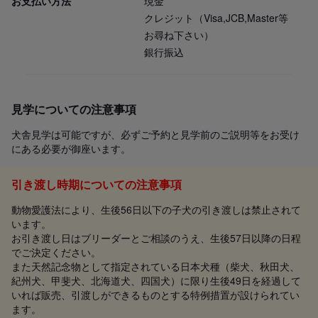
お支払い方法
現金
クレジット（Visa,JCB,Master等
お尋ね下さい）
銀行振込
見学についての注意事項
犬舎見学は可能ですが、必ずご予約と見学前のご説明等をお受け
にある必要が御座います。
引き渡し時期についての注意事項
動物愛護法により、生後56日以下の子犬の引き渡しは禁止されて
います。
お引き渡し日はブリーダーとご相談のうえ、生後57日以降の日程
でご決定ください。
また天然記念物として指定されている日本犬種（柴犬、秋田犬、
紀州犬、甲斐犬、北海道犬、四国犬）に限り生後49日を経過して
いれば販売、引渡しができるものとする特例措置が設けられてい
ます。