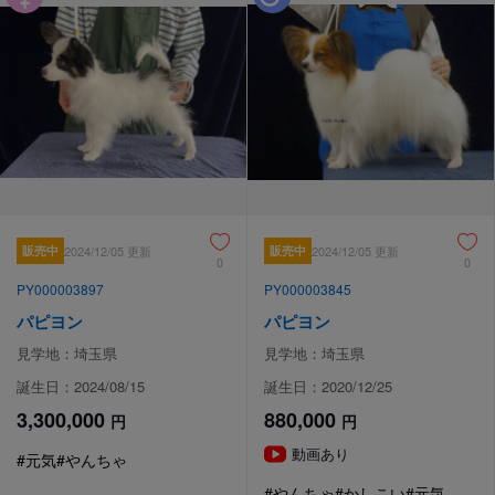
販売中
2024/12/05 更新
販売中
2024/12/05 更新
0
0
PY000003897
PY000003845
パピヨン
パピヨン
見学地：埼玉県
見学地：埼玉県
誕生日：2024/08/15
誕生日：2020/12/25
3,300,000
880,000
円
円
動画あり
#元気
#やんちゃ
#やんちゃ
#かしこい
#元気