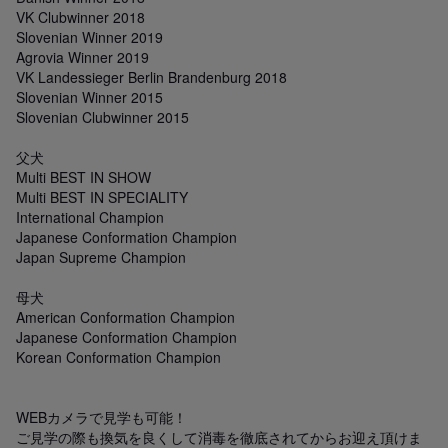
VK Clubwinner 2018

Slovenian Winner 2019

Agrovia Winner 2019

VK Landessieger Berlin Brandenburg 2018

Slovenian Winner 2015

Slovenian Clubwinner 2015

父犬

Multi BEST IN SHOW

Multi BEST IN SPECIALITY

International Champion

Japanese Conformation Champion

Japan Supreme Champion

母犬

American Conformation Champion

Japanese Conformation Champion

Korean Conformation Champion

WEBカメラで見学も可能！

ご見学の際も換気を良くして消毒を徹底されてからお迎え頂けま