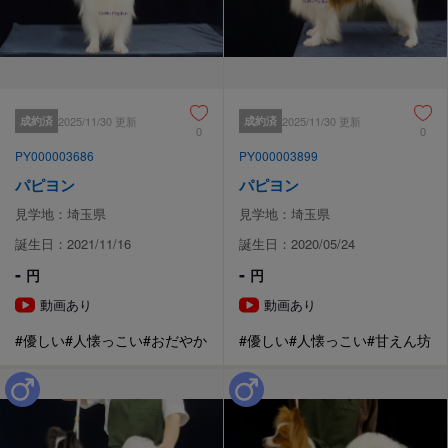
成約済
2025/11/30 更新
成約済
2025/11/30 更新
0
0
PY000003686
PY000003899
パピヨン
パピヨン
見学地：埼玉県
見学地：埼玉県
誕生日：2021/11/16
誕生日：2020/05/24
-
-
円
円
動画あり
動画あり
#優しい
#人懐っこい
#おだやか
#優しい
#人懐っこい
#甘えん坊