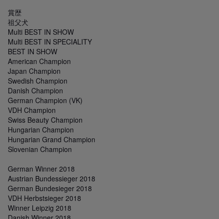
賞歴

祖父犬

Multi BEST IN SHOW

Multi BEST IN SPECIALITY

BEST IN SHOW

American Champion

Japan Champion

Swedish Champion

Danish Champion

German Champion (VK)

VDH Champion

Swiss Beauty Champion

Hungarian Champion

Hungarian Grand Champion

Slovenian Champion

German Winner 2018

Austrian Bundessieger 2018

German Bundesieger 2018

VDH Herbstsieger 2018

Winner Leipzig 2018

Danish Winner 2018
