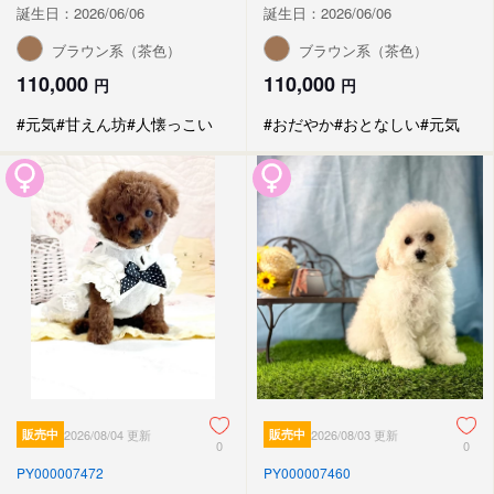
誕生日：2026/06/06
誕生日：2026/06/06
ブラウン系（茶色）
ブラウン系（茶色）
110,000
110,000
円
円
#元気
#甘えん坊
#人懐っこい
#おだやか
#おとなしい
#元気
販売中
2026/08/04 更新
販売中
2026/08/03 更新
0
0
PY000007472
PY000007460