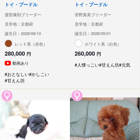
トイ・プードル
トイ・プードル
渡部康則ブリーダー
管野真美ブリーダー
見学地：京都府
見学地：京都府
誕生日：2026/06/10
誕生日：2026/05/01
レッド系（赤色）
ホワイト系（白色）
280,000
260,000
円
円
動画あり
#人懐っこい
#甘えん坊
#元気
#おとなしい
#かしこい
#甘えん坊