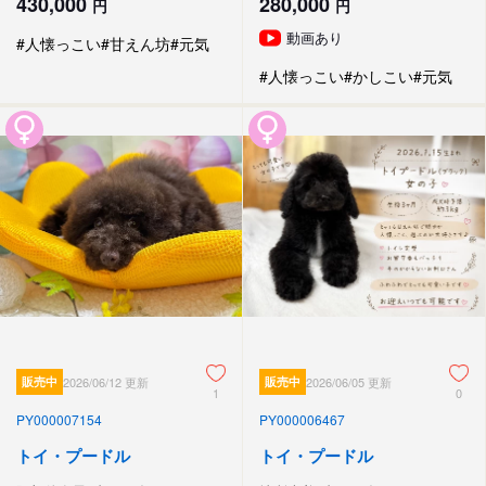
430,000
280,000
円
円
動画あり
#人懐っこい
#甘えん坊
#元気
#人懐っこい
#かしこい
#元気
販売中
2026/06/12 更新
販売中
2026/06/05 更新
1
0
PY000007154
PY000006467
トイ・プードル
トイ・プードル