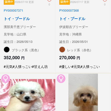
販売中
2026/07/18 更新
販売中
2026/07/17 更新
0
0
PY000007371
PY000007368
トイ・プードル
トイ・プードル
濱部美千恵ブリーダー
伊波順吉ブリーダー
見学地：山口県
見学地：沖縄県
誕生日：2026/05/13
誕生日：2026/05/01
ブラック系（黒色）
レッド系（赤色）
352,000
270,000
円
円
#元気
#人懐っこい
#甘えん坊
#優しい
#元気
#人懐っこい