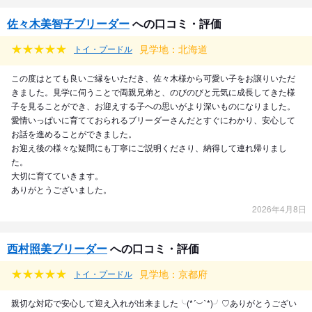
佐々木美智子ブリーダー
への口コミ・評価
見学地：北海道
トイ・プードル
この度はとても良いご縁をいただき、佐々木様から可愛い子をお譲りいただ
きました。見学に伺うことで両親兄弟と、のびのびと元気に成長してきた様
子を見ることができ、お迎えする子への思いがより深いものになりました。
愛情いっぱいに育てておられるブリーダーさんだとすぐにわかり、安心して
お話を進めることができました。
お迎え後の様々な疑問にも丁寧にご説明くださり、納得して連れ帰りまし
た。
大切に育てていきます。
ありがとうございました。
2026年4月8日
西村照美ブリーダー
への口コミ・評価
見学地：京都府
トイ・プードル
親切な対応で安心して迎え入れが出来ました╰(*´︶`*)╯♡ありがとうござい