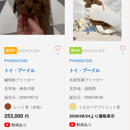
販売中
2026/08/09 更新
受付中
2026/08/08 更新
0
0
PY000007439
PY000007335
トイ・プードル
トイ・プードル
鑪利枝ブリーダー
古賀世羅ブリーダー
見学地：神奈川県
見学地：福岡県
誕生日：2026/06/12
誕生日：2026/06/28
レッド系（赤色）
イエローアプリコット系
253,000
2026/08/24より価格表示
円
動画あり
動画あり