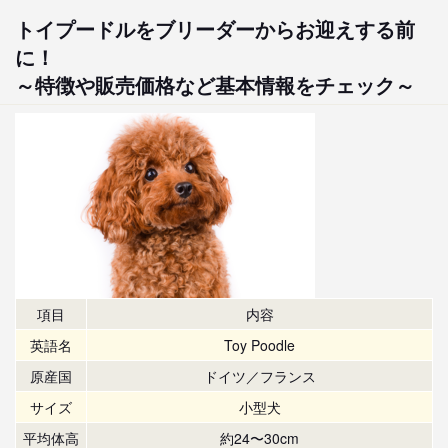
トイプードルをブリーダーからお迎えする前
に！
～特徴や販売価格など基本情報をチェック～
項目
内容
英語名
Toy Poodle
原産国
ドイツ／フランス
サイズ
小型犬
平均体高
約24〜30cm