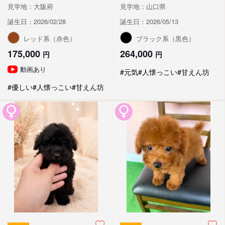
見学地：大阪府
見学地：山口県
誕生日：2026/02/28
誕生日：2026/05/13
レッド系（赤色）
ブラック系（黒色）
175,000
264,000
円
円
動画あり
#元気
#人懐っこい
#甘えん坊
#優しい
#人懐っこい
#甘えん坊