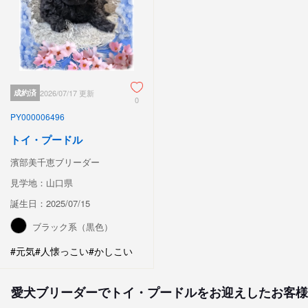
成約済
2026/07/17 更新
0
PY000006496
トイ・プードル
濱部美千恵ブリーダー
見学地：山口県
誕生日：2025/07/15
ブラック系（黒色）
#元気
#人懐っこい
#かしこい
愛犬ブリーダーでトイ・プードルをお迎えしたお客様