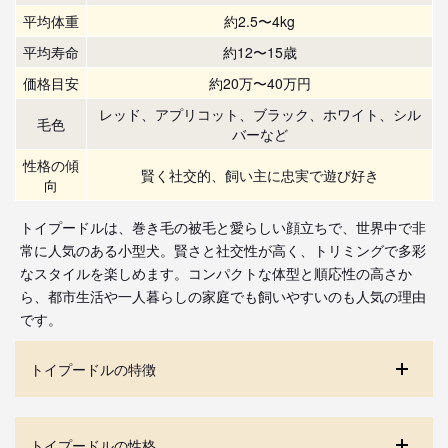
平均体重
約2.5〜4kg
平均寿命
約12〜15歳
価格目安
約20万〜40万円
レッド、アプリコット、ブラック、ホワイト、シル
毛色
バーなど
性格の傾
賢く社交的、飼い主に忠実で遊び好き
向
トイプードルは、巻き毛の被毛と愛らしい顔立ちで、世界中で非
常に人気のある小型犬。賢さと社交性が高く、トリミングで多彩
なスタイルを楽しめます。コンパクトな体型と順応性の高さか
ら、都市生活や一人暮らしの家庭でも飼いやすいのも人気の理由
です。
トイプードルの特徴
トイプードルの性格