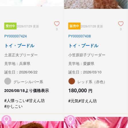
受付中
2026/07/29 更新
販売中
2026/07/28 更新
0
0
PY000007424
PY000007408
トイ・プードル
トイ・プードル
土居正夫ブリーダー
小笠原節子ブリーダー
見学地：兵庫県
見学地：愛媛県
誕生日：2026/06/22
誕生日：2026/03/10
グレーシルバー系
レッド系（赤色）
180,000
2026/08/18より価格表示
円
#人懐っこい
#甘えん坊
#元気
#甘えん坊
#かしこい