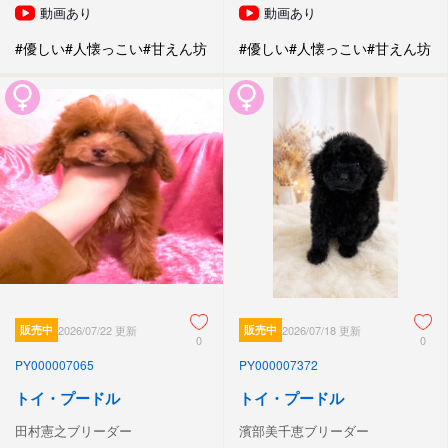
動画あり
動画あり
#優しい
#人懐っこい
#甘えん坊
#優しい
#人懐っこい
#甘えん坊
販売中
2026/07/22 更新
販売中
2026/07/18 更新
0
0
PY000007065
PY000007372
トイ・プードル
トイ・プードル
田村憲之ブリーダー
濱部美千恵ブリーダー