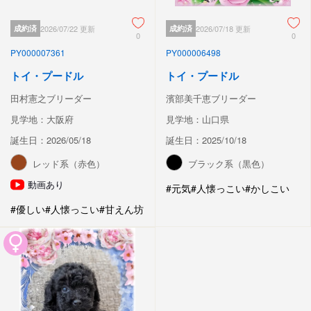
成約済
2026/07/22 更新
成約済
2026/07/18 更新
0
0
PY000007361
PY000006498
トイ・プードル
トイ・プードル
田村憲之ブリーダー
濱部美千恵ブリーダー
見学地：大阪府
見学地：山口県
誕生日：2026/05/18
誕生日：2025/10/18
レッド系（赤色）
ブラック系（黒色）
動画あり
#元気
#人懐っこい
#かしこい
#優しい
#人懐っこい
#甘えん坊