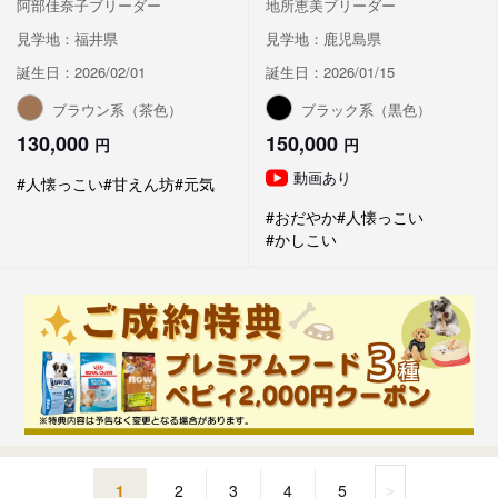
阿部佳奈子ブリーダー
地所恵美ブリーダー
見学地：福井県
見学地：鹿児島県
誕生日：2026/02/01
誕生日：2026/01/15
ブラウン系（茶色）
ブラック系（黒色）
130,000
150,000
円
円
動画あり
#人懐っこい
#甘えん坊
#元気
#おだやか
#人懐っこい
#かしこい
＞
1
2
3
4
5