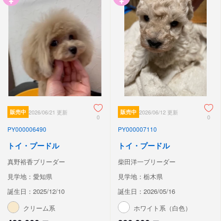
販売中
2026/06/21 更新
販売中
2026/06/12 更新
0
0
PY000006490
PY000007110
トイ・プードル
トイ・プードル
真野裕香ブリーダー
柴田洋一ブリーダー
見学地：愛知県
見学地：栃木県
誕生日：2025/12/10
誕生日：2026/05/16
クリーム系
ホワイト系（白色）