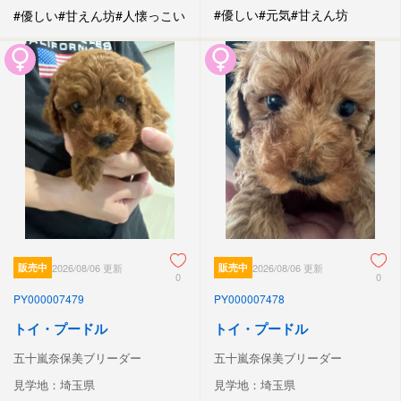
#優しい
#元気
#甘えん坊
#優しい
#甘えん坊
#人懐っこい
販売中
2026/08/06 更新
販売中
2026/08/06 更新
0
0
PY000007479
PY000007478
トイ・プードル
トイ・プードル
五十嵐奈保美ブリーダー
五十嵐奈保美ブリーダー
見学地：埼玉県
見学地：埼玉県