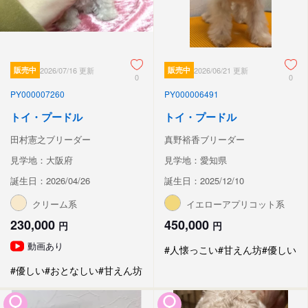
販売中
2026/07/16 更新
販売中
2026/06/21 更新
0
0
PY000007260
PY000006491
トイ・プードル
トイ・プードル
田村憲之ブリーダー
真野裕香ブリーダー
見学地：大阪府
見学地：愛知県
誕生日：2026/04/26
誕生日：2025/12/10
クリーム系
イエローアプリコット系
230,000
450,000
円
円
動画あり
#人懐っこい
#甘えん坊
#優しい
#優しい
#おとなしい
#甘えん坊