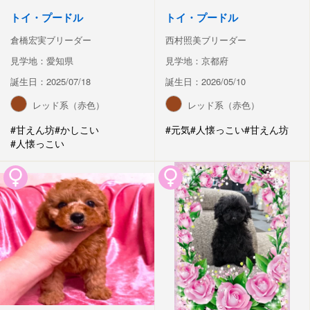
トイ・プードル
トイ・プードル
倉橋宏実ブリーダー
西村照美ブリーダー
見学地：愛知県
見学地：京都府
誕生日：2025/07/18
誕生日：2026/05/10
レッド系（赤色）
レッド系（赤色）
#甘えん坊
#かしこい
#元気
#人懐っこい
#甘えん坊
#人懐っこい