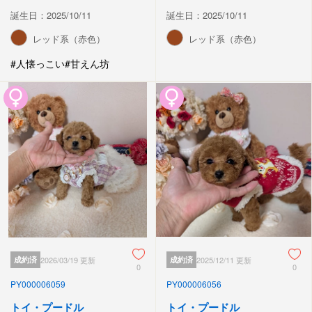
誕生日：2025/10/11
誕生日：2025/10/11
レッド系（赤色）
レッド系（赤色）
#人懐っこい
#甘えん坊
成約済
2026/03/19 更新
成約済
2025/12/11 更新
0
0
PY000006059
PY000006056
トイ・プードル
トイ・プードル