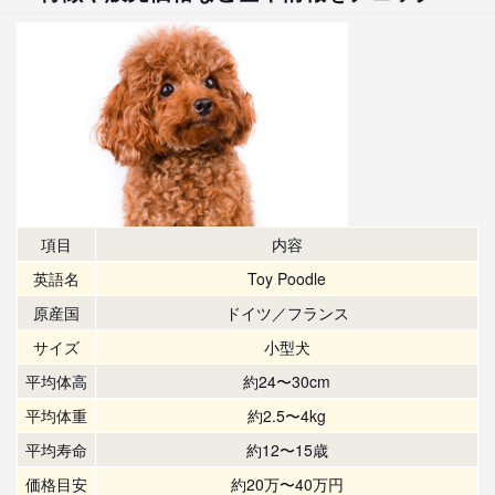
項目
内容
英語名
Toy Poodle
原産国
ドイツ／フランス
サイズ
小型犬
平均体高
約24〜30cm
平均体重
約2.5〜4kg
平均寿命
約12〜15歳
価格目安
約20万〜40万円