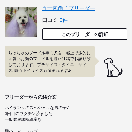
五十嵐尚子ブリーダー
口コミ
0件
このブリーダーの詳細
ちっちゃめプードル専門犬舎！極上で激的に
可愛いお顔のプ－ドルを適正価格でお譲り致
しております。プチサイズ～タイニ－サイ
ズ､時々トイサイズも産まれます♪
ブリーダーからの紹介文
ハイランクのスペシャルな男の子♪

3回目のワクチン済ました!

一般健康診断異常なし

極小ティーカップ
