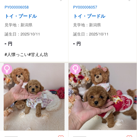
PY000006058
PY000006057
トイ・プードル
トイ・プードル
見学地：新潟県
見学地：新潟県
誕生日：2025/10/11
誕生日：2025/10/11
-
-
円
円
#人懐っこい
#甘えん坊