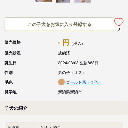
この子犬をお気に入り登録する
0
- 円
販売価格
（税込）
販売状況
成約済
誕生日
2024/03/03 生後888日
性別
男の子（オス）
毛色
ゴールド系（金色）
見学地
新潟県新潟市
子犬の紹介
血統書
あり（JKC）