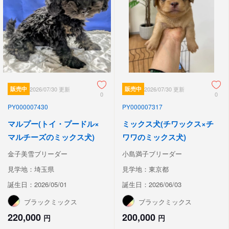
販売中
2026/07/30 更新
販売中
2026/07/30 更新
0
0
PY000007430
PY000007317
マルプー(トイ・プードル×
ミックス犬(チワックス×チ
マルチーズのミックス犬)
ワワのミックス犬)
金子美雪ブリーダー
小島満子ブリーダー
見学地：埼玉県
見学地：東京都
誕生日：2026/05/01
誕生日：2026/06/03
ブラックミックス
ブラックミックス
220,000
200,000
円
円