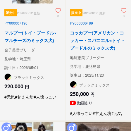
販売中
2026/06/12 更新
販売中
2026/06/05 更新
0
0
PY000007190
PY000006489
マルプー(トイ・プードル×
コッカプー(アメリカン・コ
マルチーズのミックス犬)
ッカー・スパニエル×トイ・
プードルのミックス犬)
金子美雪ブリーダー
地所恵美ブリーダー
見学地：埼玉県
見学地：鹿児島県
誕生日：2026/05/01
誕生日：2025/11/23
ブラックミックス
ブラックミックス
220,000
円
250,000
円
#元気
#甘えん坊
#人懐っこい
動画あり
#人懐っこい
#甘えん坊
#元気