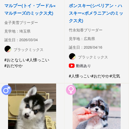
マルプー(トイ・プードル×
ポンスキー(シベリアン・ハ
マルチーズのミックス犬)
スキー×ポメラニアンのミッ
クス犬)
金子美雪ブリーダー
竹永知香ブリーダー
見学地：埼玉県
見学地：広島県
誕生日：2026/03/04
誕生日：2026/04/16
ブラックミックス
ブラックミックス
#おとなしい
#人懐っこい
#おだやか
動画あり
#人懐っこい
#おだやか
#元気