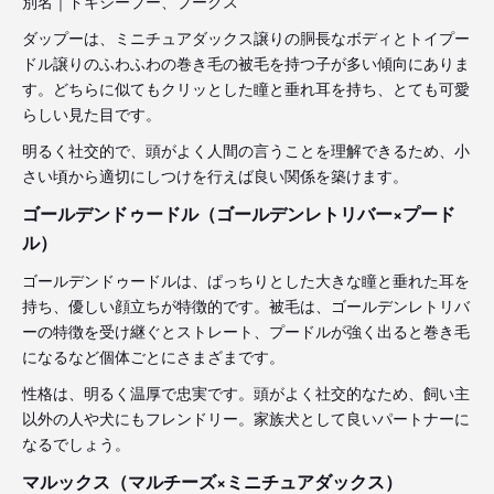
別名｜ドキシープー、プークス
ダップーは、ミニチュアダックス譲りの胴長なボディとトイプー
ドル譲りのふわふわの巻き毛の被毛を持つ子が多い傾向にありま
す。どちらに似てもクリッとした瞳と垂れ耳を持ち、とても可愛
らしい見た目です。
明るく社交的で、頭がよく人間の言うことを理解できるため、小
さい頃から適切にしつけを行えば良い関係を築けます。
ゴールデンドゥードル（ゴールデンレトリバー×プード
ル）
ゴールデンドゥードルは、ぱっちりとした大きな瞳と垂れた耳を
持ち、優しい顔立ちが特徴的です。被毛は、ゴールデンレトリバ
ーの特徴を受け継ぐとストレート、プードルが強く出ると巻き毛
になるなど個体ごとにさまざまです。
性格は、明るく温厚で忠実です。頭がよく社交的なため、飼い主
以外の人や犬にもフレンドリー。家族犬として良いパートナーに
なるでしょう。
マルックス（マルチーズ×ミニチュアダックス）