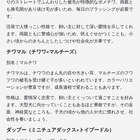
りのストレートでふんわりした被毛が特徴的なポメチワ。両親と
も換毛期があり抜け毛が多いため、毎日のブラッシングが必要で
す。
活発で人懐っこい性格で、飼い主に対して深い愛情を示してくれ
ます。両親ともに警戒心が強いため、吠えぐせがつくことも。小
さい頃からのきちんとしたしつけや社会化が大事です。
チワマル（チワワ×マルチーズ）
別名｜マルチワ
チワマルは、チワワのまん丸の目や大きい耳、マルチーズのフワ
フワの被毛を受け継ぐ子が多いといわれています。カラーバリエ
ーションが豊富ですが、成長過程で変わることもあります。
性格は、愛情深く忠実で、飼い主とくっついて過ごすことを好み
ます。大型犬に向かっていくこともあるほど勇敢ですが、その反
面、神経質なところも。子犬の頃から他の人や犬に慣れさせ、社
会性を養いましょう。
ダップー（ミニチュアダックス×トイプードル）