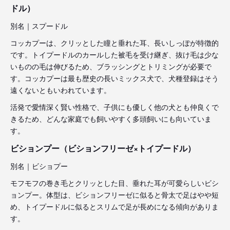
ドル）
別名｜スプードル
コッカプーは、クリッとした瞳と垂れた耳、長いしっぽが特徴的
です。トイプードルのカールした被毛を受け継ぎ、抜け毛は少な
いものの毛は伸びるため、ブラッシングとトリミングが必要で
す。コッカプーは最も歴史の長いミックス犬で、犬種登録はそう
遠くないともいわれています。
活発で愛情深く賢い性格で、子供にも優しく他の犬とも仲良くで
きるため、どんな家庭でも飼いやすく多頭飼いにも向いていま
す。
ビションプー（ビションフリーゼ×トイプードル）
別名｜ビショプー
モフモフの巻き毛とクリッとした目、垂れた耳が可愛らしいビシ
ョンプー。体型は、ビションフリーゼに似ると骨太で足はやや短
め、トイプードルに似るとスリムで足が長めになる傾向がありま
す。