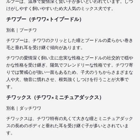
ルプーは、温厚で愛情深く賢い子が多いといわれています。しつ
けがしやすく飼いやすいため大人気のミックス犬です。
チワプー（チワワ×トイプードル）
別名｜プーチワ
チワプーは、チワワのクリッとした瞳とプードルの柔らかい巻き
毛と垂れ耳を受け継ぐ傾向があります。
チワワの愛情深く飼い主に忠実な性格とプードルの社交的で穏や
かな性格を受け継ぎ、陽気でフレンドリーな性格です。チワワ寄
りでは警戒心が強い一面もあるため、子犬のうちからさまざまな
人や犬、物音に慣れさせ、根気強くしつけを行うことが大事で
す。
チワックス（チワワ×ミニチュアダックス）
別名｜ダッチワワ
チワックスは、チワワ特有の丸くて大きな瞳とミニチュアダック
スの長めのボディと垂れた耳を受け継ぐ子が多いとされていま
す。