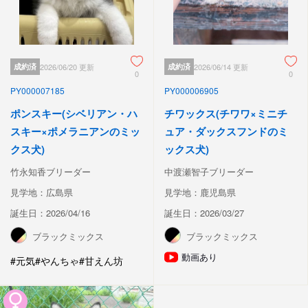
成約済
2026/06/20 更新
成約済
2026/06/14 更新
0
0
PY000007185
PY000006905
ポンスキー(シベリアン・ハ
チワックス(チワワ×ミニチ
スキー×ポメラニアンのミッ
ュア・ダックスフンドのミ
クス犬)
ックス犬)
竹永知香ブリーダー
中渡瀬智子ブリーダー
見学地：広島県
見学地：鹿児島県
誕生日：2026/04/16
誕生日：2026/03/27
ブラックミックス
ブラックミックス
動画あり
#元気
#やんちゃ
#甘えん坊