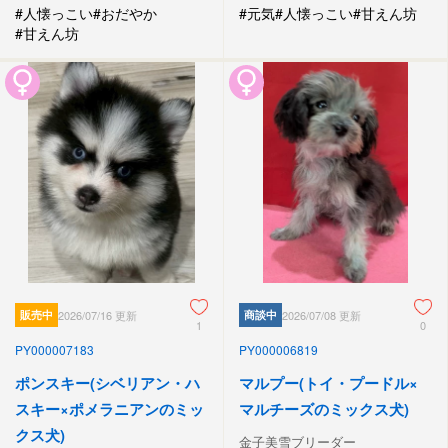
#人懐っこい
#おだやか
#元気
#人懐っこい
#甘えん坊
#甘えん坊
販売中
2026/07/16 更新
商談中
2026/07/08 更新
1
0
PY000007183
PY000006819
ポンスキー(シベリアン・ハ
マルプー(トイ・プードル×
スキー×ポメラニアンのミッ
マルチーズのミックス犬)
クス犬)
金子美雪ブリーダー