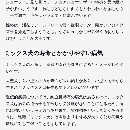
シュナプー。見た目はミニチュアシュナウザーの特徴を受け継ぐ
子が多いようです。被毛はどちらに似てもふわふわの巻き毛かウ
ェーブ調で、毛色はバラエティに富んでいます。
性格は、活発でフレンドリーで賢く従順ですが、頭がいい分イタ
ズラを覚えてしまうことも。小さいうちから根気強く適切なしつ
けを行うことが大事です。
ミックス犬の寿命とかかりやすい病気
ミックス犬の寿命は、両親の寿命を参考にするとイメージしやす
いです。
大型犬より小型犬の方が寿命が長い傾向があり、小型犬同士から
生まれたミックス犬は長生きするといわれています。
遺伝的疾患については、純血種特有の病気はあるものの、ミック
ス犬は病気の遺伝子を半分しか受け継がないことになるため、病
気に強いという考え方もあります。雑種強勢という言葉があるよ
うに、雑種（ミックス犬）は両親よりも体格が大きくなり病気や
環境に対して強いことを示しています。