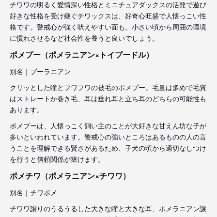
チワワの明るく愛情深い性格とミニチュアダックスの活発で遊び
好きな性格を受け継ぐチワックスは、好奇心旺盛で人懐っこい性
格です。警戒心が強く吠えやすい面も。小さい頃から周囲の環境
に慣れさせるなど社会性を養うと良いでしょう。
ポメプー（ポメラニアン×トイプードル）
別名｜プーラニアン
クリッとした瞳とフワフワの被毛のポメプー。毛量は多めで毛質
はストレートか巻き毛、耳は垂れ耳と立ち耳のどちらの可能性も
あります。
ポメプーは、人懐っこく飼い主のことが大好きな甘えん坊な子が
多いといわれています。警戒心の強いところはあるものの人の言
うことを理解できる賢さがあるため、子犬の頃から適切なしつけ
を行うと信頼関係が築けます。
ポメチワ（ポメラニアン×チワワ）
別名｜チワポメ
チワワ譲りのうるうるした大きな瞳と大きな耳、ポメラニアン譲