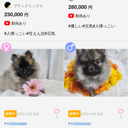
ブラックミックス
280,000
円
230,000
円
動画あり
動画あり
#優しい
#元気
#人懐っこい
#人懐っこい
#甘えん坊
#元気
販売中
2023/12/22 更新
販売中
2023/12/08 更新
0
0
PY000000689
PY000000690