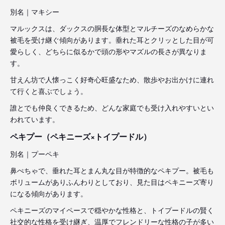
別名｜マキシー
マルックスは、ダックスの胴長な体型とマルチーズのなめらかな
被毛を受け継ぐ傾向があります。垂れた耳とクリッとした目が可
愛らしく、どちらに似るかで頭の形やマズルの長さが異なりま
す。
甘えん坊で人懐っこく好奇心旺盛なため、散歩やお出かけに連れ
て行くと喜ぶでしょう。
誰とでも仲良くできるため、どんな家庭でも受け入れやすいとい
われています。
ペキプー（ペキニーズ×トイプードル）
別名｜プーペキ
鼻ぺちゃで、垂れた耳とまん丸な目が特徴的なペキプー。被毛も
ボリュームがありふんわりとしており、見た目はペキニーズ寄り
になる傾向があります。
ペキニーズのマイペースで穏やかな性格と、トイプードルの賢く
社交的な性格を受け継ぎ、温厚でフレンドリーな性格の子が多い