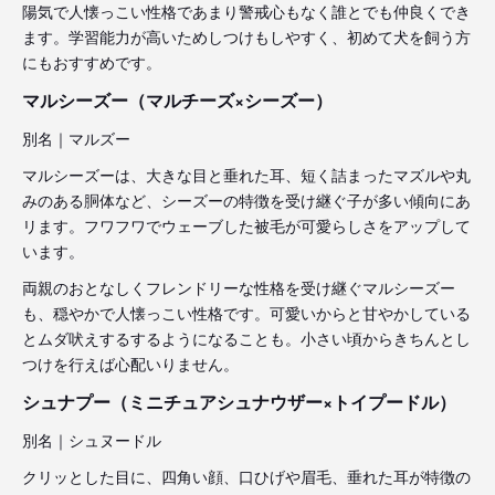
陽気で人懐っこい性格であまり警戒心もなく誰とでも仲良くでき
ます。学習能力が高いためしつけもしやすく、初めて犬を飼う方
にもおすすめです。
マルシーズー（マルチーズ×シーズー）
別名｜マルズー
マルシーズーは、大きな目と垂れた耳、短く詰まったマズルや丸
みのある胴体など、シーズーの特徴を受け継ぐ子が多い傾向にあ
リます。フワフワでウェーブした被毛が可愛らしさをアップして
います。
両親のおとなしくフレンドリーな性格を受け継ぐマルシーズー
も、穏やかで人懐っこい性格です。可愛いからと甘やかしている
とムダ吠えするするようになることも。小さい頃からきちんとし
つけを行えば心配いりません。
シュナプー（ミニチュアシュナウザー×トイプードル）
別名｜シュヌードル
クリッとした目に、四角い顔、口ひげや眉毛、垂れた耳が特徴の