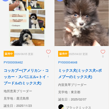
販売中
2026/06/05 更新
販売中
2025/04/22 更新
1
0
PY000006462
PY000004648
コッカプー(アメリカン・コ
ミックス犬(ミックス犬×ポ
ッカー・スパニエル×トイ・
メプーのミックス犬)
プードルのミックス犬)
内室美琴ブリーダー
地所恵美ブリーダー
見学地：東京都
見学地：鹿児島県
誕生日：2025/02/07
誕生日：2025/11/23
ブラックミックス