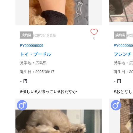
成約済
2026/03/10 更新
成約済
202
0
PY000006009
PY0000060
トイ・プードル
フレンチ
見学地：広島県
見学地：広
誕生日：2025/09/17
誕生日：202
-
-
円
円
#優しい
#人懐っこい
#おだやか
#おとなし