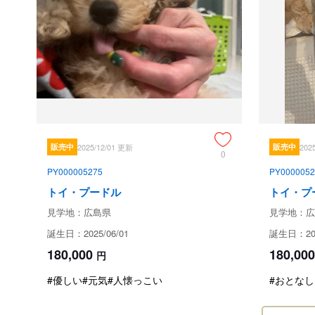
販売中
2025/12/01 更新
販売中
202
0
PY000005275
PY0000052
トイ・プードル
トイ・プ
見学地：広島県
見学地：広
誕生日：2025/06/01
誕生日：202
180,000
180,000
円
#優しい
#元気
#人懐っこい
#おとなし