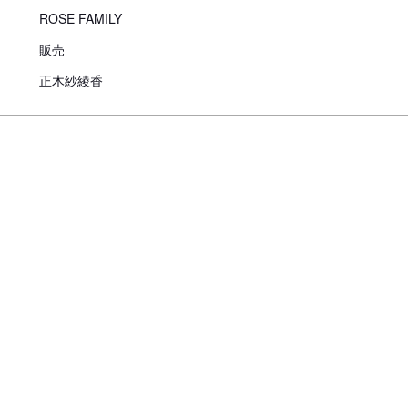
お迎えにあたっての注意事
ROSE FAMILY
子犬のお迎えにあたっては、20
販売
より、
対面説明・現物確認を実施す
正木紗綾香
ことが義務付けられております
必ず事業所にて見学・対面を行