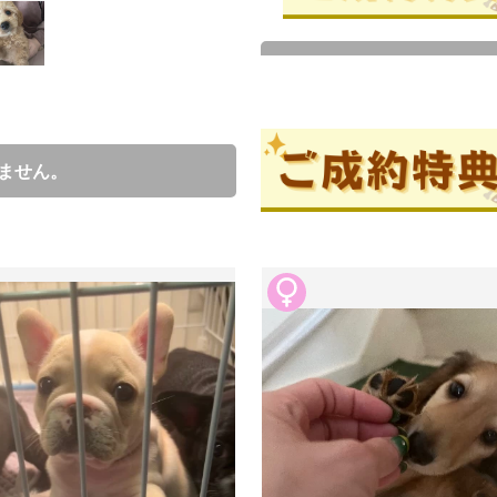
成約済の
ブリーダー情報
ません。
正木紗綾
口コミ
0
ブリーダーからの紹介文
きれいな毛色の女の子😍

はじめましてこんにちはー😊⤴︎

ワクチン接種も健康診断もバッチリ