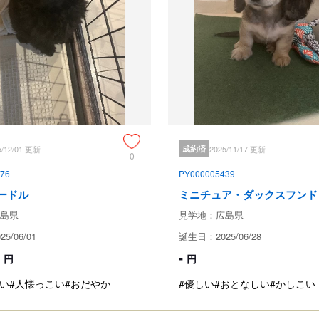
生体保証内容
譲渡日15日以内に当該保証対象
供いたします。

譲渡日60日以内に当該保証対象
同犬種の子犬を提供いたします。

なお、獣医師にかかる前にまず当
保証は代犬の提供を行なうもので
証終了後も一カ月間、保証に関す
犬の評価金額及びその調査・回収
す。

5/12/01 更新
成約済
2025/11/17 更新
0
生命保証に関して、以下の場合は
76
PY000005439
・飼育者の重大な過失、故意に基づ
・伝染病予防ワクチンの接種を受
ードル
ミニチュア・ダックスフンド
・獣医師の治療を受けなかった場
島県
見学地：広島県
5/06/01
誕生日：2025/06/28
見学、受け渡しについ
-
円
円
い
#人懐っこい
#おだやか
#優しい
#おとなしい
#かしこい
犬舎所在地