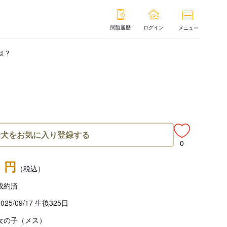
閲覧履歴
ログイン
メニュー
は？
子犬をお気に入り登録する
0
- 円
（税込）
成約済
2025/09/17 生後325日
女の子（メス）