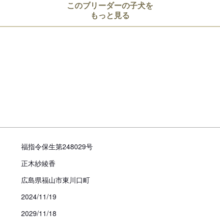
このブリーダーの子犬を
もっと見る
お支払い方法
見学についての注意事項
必ず事前にご予約お願いします
引き渡し時期についての注
福指令保生第248029号
動物愛護法により、生後56日
お引き渡し日はブリーダーとご
正木紗綾香
また天然記念物として指定され
道犬、四国犬）に限り生後49
広島県福山市東川口町
措置が設けられています。
2024/11/19
2029/11/18