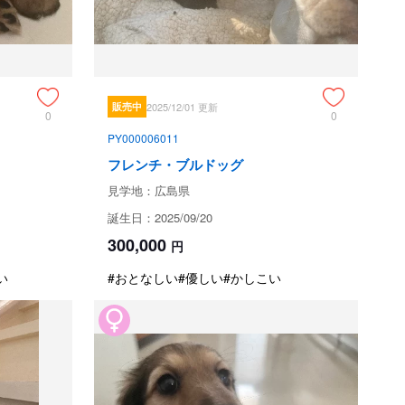
紹介いたします🎶

す😊

ます❣️

ッグたちの愛情をたっぷり注いでもらって元気に過ごしてい
販売中
2025/12/01 更新
0
0
り、おもちゃを引っ張りあいしたり、基本的にはおしとやか
PY000006011
フレンチ・ブルドッグ
、お水も給水ノズルで飲めています❣️

見学地：広島県
ています😁✨

誕生日：2025/09/20
300,000
円
い
#おとなしい
#優しい
#かしこい
ためお問い合わせができません。