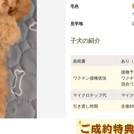
毛色
見学地
子犬の紹介
血統書
あり（
接種予
ワクチン接種状況
ワクチ
混合ワ
マイクロチップ代
マイク
引き渡し時期
生後6