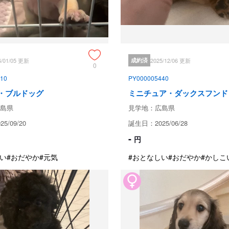
めちゃんこ可愛い我が家の女の子ご
母犬　レッド　3kg

父犬　ブラック　2.5kg

両親共に3項目遺伝子検査行っていま
現在は、ドライフードを主に食べてい
兄妹仲良く、母犬の愛情やブルド
6/01/05 更新
成約済
2025/12/06 更新
ます😊

0
ぴこぴこ走ったり、ごろごろした
10
PY000005440
ですが、とっても元気な子です。

・ブルドッグ
ミニチュア・ダックスフンド
しっかり食事も自立して食べれるし
島県
見学地：広島県
トイレはサークル内で、うまく行え
5/09/20
誕生日：2025/06/28
とっても可愛い女の子です✨

-
円
お気軽にお問い合わせください❣️
い
#おだやか
#元気
#おとなしい
#おだやか
#かしこ
成約済の
保証とサポート