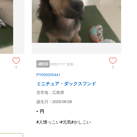
犬が病死した場合、全額当店負担で同等・同犬種の子犬を提
犬が病死した場合、販売価格の２分の１のご負担で、同等・
店にご一報ください。

治療費の保証及び金銭による保証はされません。販売者は保
る調査権を有し、不正請求の事実が判明した時は代支給した
のために要した経費を飼育者に対し請求できるものとしま
成約済
2025/11/17 更新
0
0
除外されます。

PY000005441
く死亡

けず、そのための死亡

ミニチュア・ダックスフンド
合の死亡
見学地：広島県
誕生日：2025/06/28
て
-
円
#人懐っこい
#元気
#かしこい
広島県福山市東川口町