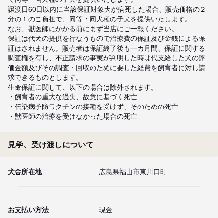
譲渡日60日以内に当該保証対象犬が病死した場合、販売価格の２
分の１のご負担で、同等・同犬種の子犬を提供いたします。

なお、獣医師にかかる前にまず当店にご一報ください。

保証は代犬の提供を行なうもので治療費の保証及び金銭による保
証はされません。販売者は保証終了後も一カ月間、保証に関する
調査権を有し、不正請求の事実が判明した時は代支給した犬の評
価金額及びその調査・回収のために要した経費を飼育者に対し請
求できるものとします。

生命保証に関して、以下の場合は除外されます。

・飼育者の重大な過失、故意に基づく死亡

・伝染病予防ワクチンの接種を受けず、そのための死亡

・獣医師の治療を受けなかった場合の死亡
見学、受け渡しについて
犬舎所在地
広島県福山市東川口町
お支払い方法
現金