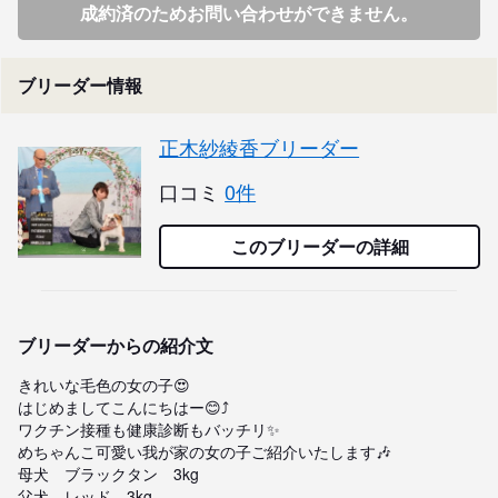
成約済のためお問い合わせができません。
ブリーダー情報
正木紗綾香ブリーダー
口コミ
0件
このブリーダーの詳細
ブリーダーからの紹介文
きれいな毛色の女の子😍

はじめましてこんにちはー😊⤴︎

ワクチン接種も健康診断もバッチリ✨

めちゃんこ可愛い我が家の女の子ご紹介いたします🎶

母犬　ブラックタン　3kg

父犬　レッド　3kg
