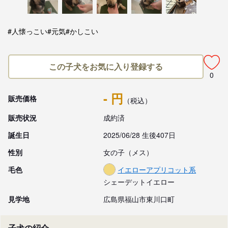
#人懐っこい
#元気
#かしこい
この子犬をお気に入り登録する
0
- 円
販売価格
（税込）
販売状況
成約済
誕生日
2025/06/28 生後407日
性別
女の子（メス）
毛色
イエローアプリコット系
シェーデットイエロー
見学地
広島県福山市東川口町
子犬の紹介