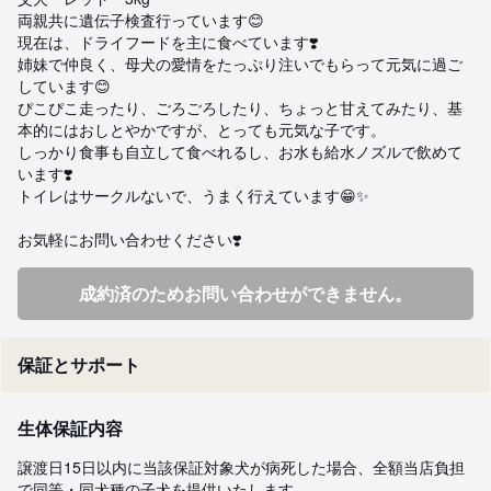
両親共に遺伝子検査行っています😊

現在は、ドライフードを主に食べています❣️

姉妹で仲良く、母犬の愛情をたっぷり注いでもらって元気に過ご
しています😊

ぴこぴこ走ったり、ごろごろしたり、ちょっと甘えてみたり、基
本的にはおしとやかですが、とっても元気な子です。

しっかり食事も自立して食べれるし、お水も給水ノズルで飲めて
います❣️

トイレはサークルないで、うまく行えています😁✨

お気軽にお問い合わせください❣️
成約済のためお問い合わせができません。
保証とサポート
生体保証内容
譲渡日15日以内に当該保証対象犬が病死した場合、全額当店負担
で同等・同犬種の子犬を提供いたします。
