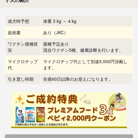
成犬時予想
体重 3 kg ～ 4 kg
血統書
あり（JKC）
ワクチン接種状
接種予定あり
況
混合ワクチン5種、健康診断を行います。
マイクロチップ
マイクロチップ代として別途5,000円頂戴し
代
ます。
引き渡し時期
生後60日以降のお迎えになります。