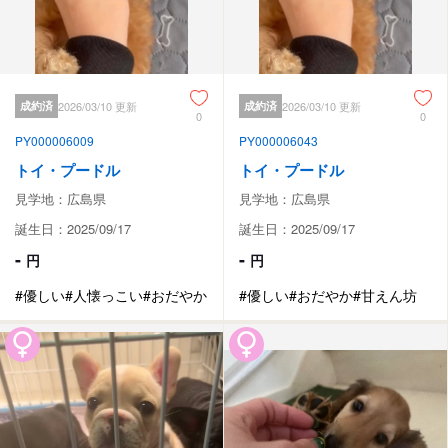
成約済
2026/03/10 更新
成約済
2026/03/10 更新
0
0
PY000006009
PY000006043
トイ・プードル
トイ・プードル
見学地：広島県
見学地：広島県
誕生日：2025/09/17
誕生日：2025/09/17
-
-
円
円
#優しい
#人懐っこい
#おだやか
#優しい
#おだやか
#甘えん坊