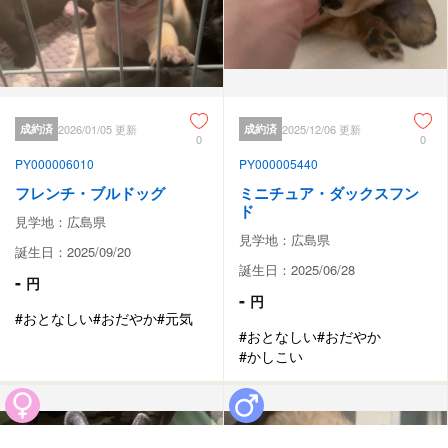
成約済
2026/01/05 更新
成約済
2025/12/06 更新
0
0
PY000006010
PY000005440
フレンチ・ブルドッグ
ミニチュア・ダックスフン
ド
見学地：広島県
見学地：広島県
誕生日：2025/09/20
誕生日：2025/06/28
-
円
-
円
#おとなしい
#おだやか
#元気
#おとなしい
#おだやか
#かしこい