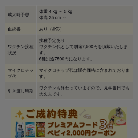
体重 4 kg ～ 5 kg
成犬時予想
体高 25 cm ～
血統書
あり（JKC）
接種予定あり
ワクチン接種
ワクチン代として別途7,500円を頂戴いたしま
状況
す。
6種別途7500円になります。
マイクロチッ
マイクロチップ代は販売価格に含まれておりま
プ代
す。
ワクチンも終わっていますので、見学当日でも
引き渡し時期
大丈夫です。