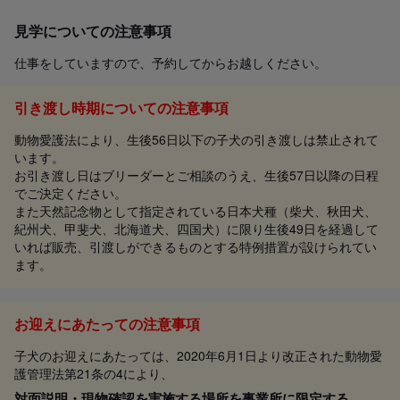
見学についての注意事項
仕事をしていますので、予約してからお越しください。
引き渡し時期についての注意事項
動物愛護法により、生後56日以下の子犬の引き渡しは禁止されて
います。
お引き渡し日はブリーダーとご相談のうえ、生後57日以降の日程
でご決定ください。
また天然記念物として指定されている日本犬種（柴犬、秋田犬、
紀州犬、甲斐犬、北海道犬、四国犬）に限り生後49日を経過して
いれば販売、引渡しができるものとする特例措置が設けられてい
ます。
お迎えにあたっての注意事項
子犬のお迎えにあたっては、2020年6月1日より改正された動物愛
護管理法第21条の4により、
対面説明・現物確認を実施する場所を事業所に限定する