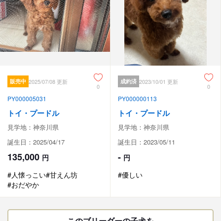
販売中
2025/07/08 更新
成約済
2023/10/01 更新
0
0
PY000005031
PY000000113
トイ・プードル
トイ・プードル
見学地：神奈川県
見学地：神奈川県
誕生日：2025/04/17
誕生日：2023/05/11
135,000
-
円
円
#人懐っこい
#甘えん坊
#優しい
#おだやか
このブリーダーの子犬を