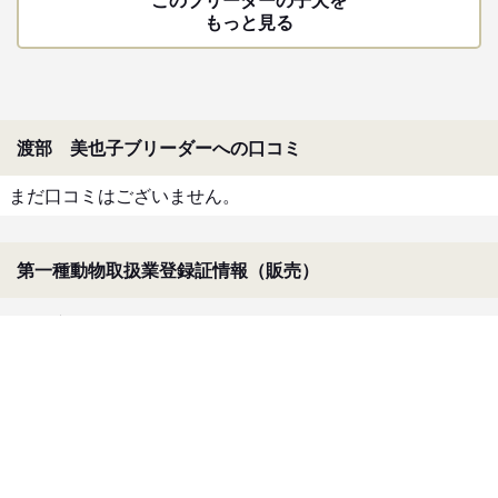
もっと見る
渡部 美也子ブリーダーへの口コミ
まだ口コミはございません。
第一種動物取扱業登録証情報（販売）
登録番号
動愛第230178号
氏名
渡部美也子
住所
神奈川県大和市
登録の年月日
2008/10/23
有効期間
2028/10/22