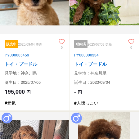
販売中
2025/09/04 更新
成約済
2025/07/08 更新
0
0
PY000005459
PY000000334
トイ・プードル
トイ・プードル
見学地：神奈川県
見学地：神奈川県
誕生日：2025/07/05
誕生日：2023/09/04
195,000
-
円
円
#元気
#人懐っこい