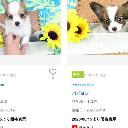
見学についての注意事項
365日年中無休でございますが
6/08/08 更新
受付中
2026/08/08 更新
一杯のため午後に御願いいたしま
0
30
PY000007328
ただ、新型コロナウィルスの感染
パピヨン
願い申し上げます。

葉県
見学地：千葉県
不織布マスクの着用と検温、手指
6/06/19
誕生日：2026/06/19
時節柄、仔犬にも親犬にも触れる
8/15より価格表示
2026/08/15より価格表示
り
動画あり