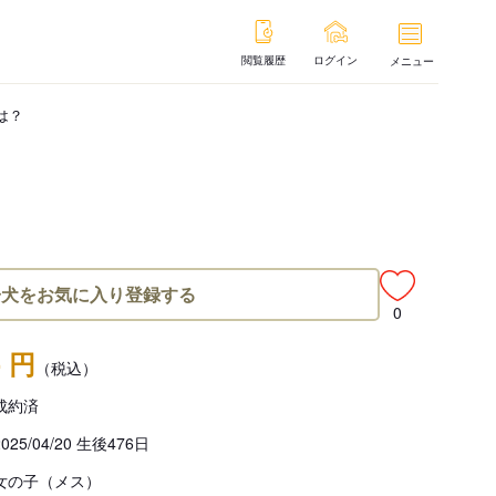
閲覧履歴
ログイン
メニュー
は？
子犬をお気に入り登録する
0
- 円
（税込）
成約済
2025/04/20 生後476日
女の子（メス）