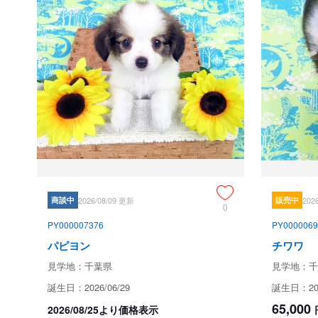
商談中
2026/08/09 更新
販売中
202
0
PY000007376
PY0000069
パピヨン
チワワ
見学地：千葉県
見学地：千
誕生日：2026/06/29
誕生日：202
65,000
2026/08/25より価格表示