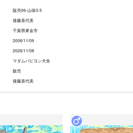
販売06-山保3-5
当方へのご報告の際は二ヶ所以上
後藤喜代美
なお、病院での検査費用、医療費
償はございませんのでご注意くだ
千葉県東金市
2006/11/09
見学、受け渡しについ
2026/11/08
マダムパピヨン犬舎
犬舎所在地
販売
後藤喜代美
お支払い方法
予約金