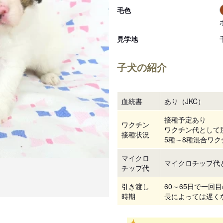
毛色
見学地
子犬の紹介
血統書
あり（JKC）
接種予定あり
ワクチン
ワクチン代として別
接種状況
5種～8種混合ワクチ
マイクロ
マイクロチップ代と
チップ代
引き渡し
60～65日で一回
時期
長によっては遅く