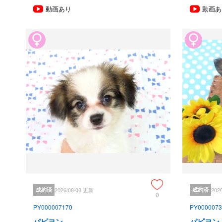
動画あり
動画あ
成約済
2026/08/08 更新
成約済
202
0
PY000007170
PY0000073
パピヨン
パピヨン