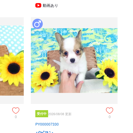
動画あり
の血統が入っていない犬は存在しません。

彰を受けております。



絡の上、おいでください。365日年中無休です。

護と管理に関する法律」の改正によって、「生体販売時の現物
りましたので、最低一度は直接犬舎までご来舎いただかなく
でのようにネットで写真、動画をご覧になっただけではご購
すべてのブリーダー・ペットショップも例外がありませんの
申し上げます。

輸出はいたしません。

犬種審査員２名（社)JKC 単犬種パピヨン審査員１名 

受付中
2026/08/08 更新
0
0
愛玩動物看護師国家資格取得（社)JKC スチュアート１名
PY000007330
社)JKC C級ハンドラー1名（社）日本愛玩動物協会 愛玩動物飼
パピヨン