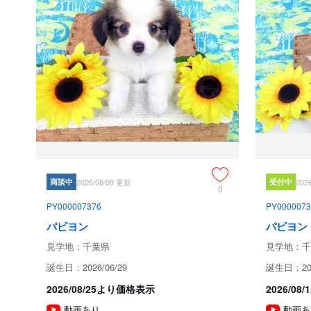
商談中
2026/08/09 更新
受付中
202
0
PY000007376
PY0000073
パピヨン
パピヨン
見学地：千葉県
見学地：千
誕生日：2026/06/29
誕生日：202
2026/08/25より価格表示
2026/0
動画あり
動画あ