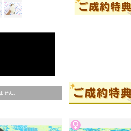
成約済の
ブリーダー情報
後藤喜代
口コミ
0
ません。
犬舎創設50年を迎えた日本で一
「百聞は一見にしかず」是非ご