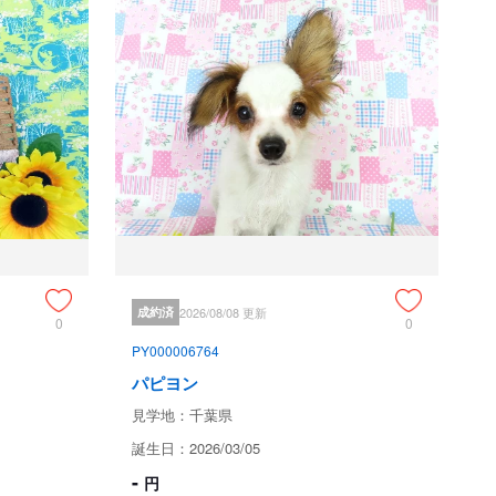
オンアークとイギリスチャンピオン＆JKCチャンピオンユリ
イギリスチャンピオン＆JKCチャンピオンユリシスの血統

ド

消える可能性がございます。

年、４０数年の経験者と動物看護士などが中心に３６５日、
をしております。

成約済
2026/08/08 更新
ありますので、子犬ちゃんのお世話の仕方、お食事あげ方は
0
0
スタッフより詳しくお伝えいたしますのでなんでもご遠慮な
PY000006764
パピヨン
犬種パピヨン審査員資格者が在舎しておりますので、パピヨン
見学地：千葉県
。

誕生日：2026/03/05
える日本で一番歴史のあるパピヨン専門犬舎です。

-
円