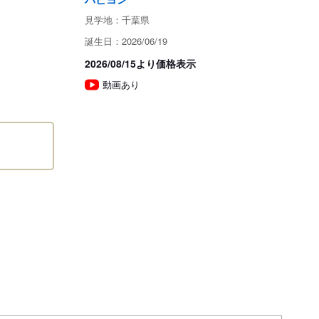
による動物取扱責任者2名
見学地：千葉県
誕生日：2026/06/19
ためお問い合わせができません。
2026/08/15より価格表示
動画あり
性の病気によって死亡した場合、もしくは2週間以内に死亡
場合は、全額をご返金いたします。利息はつきません。

怪我、不適切な飼育および管理（えさのあげ方が不適切、落
た、低血糖などの変化を見逃したなど）が原因によって起き
方がお渡しする「ご注意書き」をよくご覧の上慎重にお取扱
予測不能な変化（サイズ・毛色・噛みあわせ・片睾丸等）は