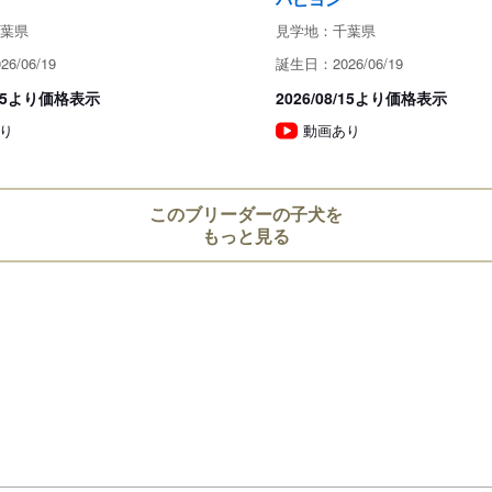
動物の愛護及び管理に関する法律
葉県
見学地：千葉県
6/06/19
誕生日：2026/06/19
成約済の
8/15より価格表示
2026/08/15より価格表示
り
動画あり
保証とサポート
生体保証内容
このブリーダーの子犬を
もっと見る
「保証」

お引き渡し後、1週間以内に伝染
に至る先天性の異常が見つかった
お引取り後の不注意による病気や
下させた、殴打した、かまい過ぎ
たものは保証されませんので、当
ください。

成長過程での生命にかかわらない
保証対象外です。
