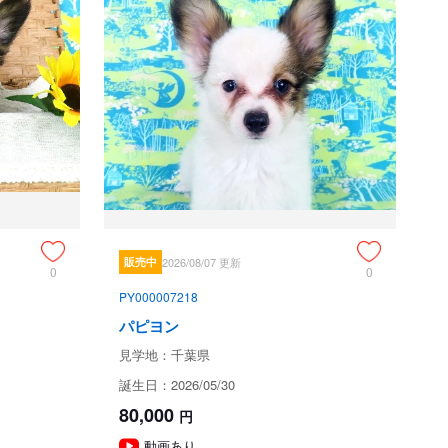
生体という特性上、日々成長変化しますので、やむを得ない
事情であってもお客様都合のキャンセルの場

合、予約金はご返金できませんのでご了承ください。

なお、生体なので当該犬が何らかの事情および当方のブリー
ダーとしての責任ある判断でお引渡しが不能

となる場合があるかもしれません。その際は予約金を返金す
ること
、午前中はわんこたちのお食事とお部屋のお掃除など世話で手
販売中
2026/08/07 更新
す。ご見学は大歓迎です。

0
0
PY000007218
が終息しておりませんので、対応にご理解とご協力のほどお
パピヨン
見学地：千葉県
消毒にご協力ください。

誕生日：2026/05/30
ことはお控えいただいております。
80,000
円
動画あり