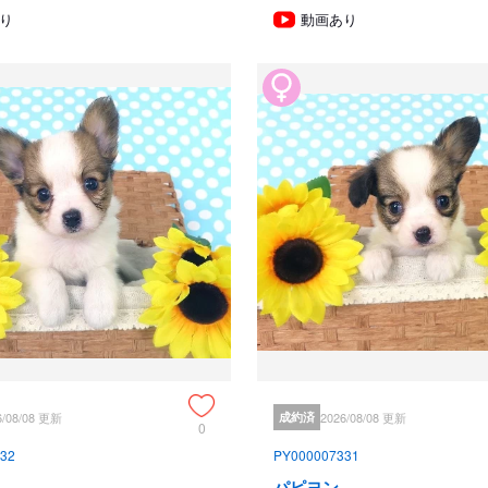
犬舎号と登録は1970.10/19です。

り
動画あり
日本中の国産のパピヨンで当犬舎
血統書発行団体ＪＫＣより下記表
JKC特別繁殖奨励賞第1位受賞 犬舎
JKCパピヨン犬種表彰受賞　犬舎

ご見学は大歓迎ですのでどうぞご連
2013年9月1日より「動物の愛
確認・対面販売」が義務規定とな
てはなりません。従いまして今ま
入ができなくなりました。これは
で、ご理解、ご協力のほど御願い
手続きに時間がかるため海外への
スタッフの取得資格 （社)JKC 全
6/08/08 更新
成約済
2026/08/08 更新
0
(国)　動物看護師統一認定機構　
32
PY000007331
（社)JKC A級ハンドラー1名 （
養管理士2級3名 

パピヨン