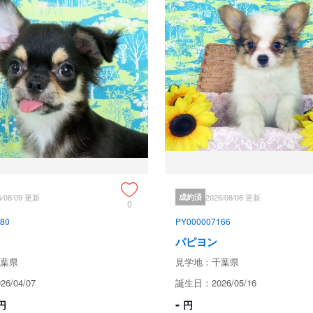
ブリーダーからの紹介文
父　ルッコラ　イギリスチャンピ
シスの血統

母　イギリスチャンピオンアークと
イギリス×イギリスのラインブリー
成長時の予想体重は3～4キロ

5/21現在の体重は0.83ｋｇです。

モレラがありますが成長とともに
子犬と親犬はブリーダー歴３０数
注意深く、丁寧に観察してお世話
6/08/09 更新
成約済
2026/08/08 更新
子犬ちゃんは人間同様、個人差が
0
ご見学時、お迎え時などに担当の
80
PY000007166
くご相談ください。

パピヨン
JKCの全犬種審査員資格者と単
葉県
見学地：千葉県
のスタンダードを熟知しております
6/04/07
誕生日：2026/05/16
当犬舎はパピヨン一筋50年を超
-
円
円