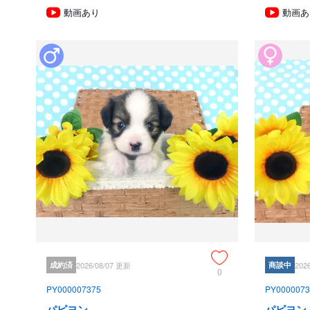
動画あり
動画あ
成約済
2026/08/07 更新
商談中
202
0
PY000007375
PY0000073
パピヨン
パピヨン