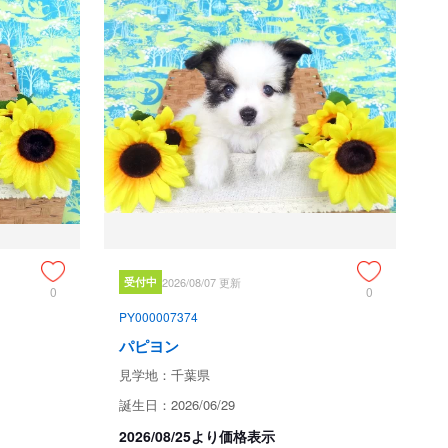
オンアークの血統



年、４０数年の経験者と動物看護士などが中心に３６５日、
をしております。

ありますので、子犬ちゃんのお世話の仕方、お食事あげ方は
スタッフより詳しくお伝えいたしますのでなんでもご遠慮な
受付中
2026/08/07 更新
0
0
犬種パピヨン審査員資格者が在舎しておりますので、パピヨン
PY000007374
。

パピヨン
える日本で一番歴史のあるパピヨン専門犬舎です。

見学地：千葉県
誕生日：2026/06/29
の血統が入っていない犬は存在しません。

2026/08/25より価格表示