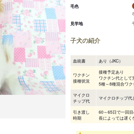
毛色
見学地
子犬の紹介
血統書
あり（JKC）
接種予定あり
ワクチン
ワクチン代として別
接種状況
5種～8種混合ワクチ
マイクロ
マイクロチップ代と
チップ代
引き渡し
60～65日で一回
時期
長によっては遅く