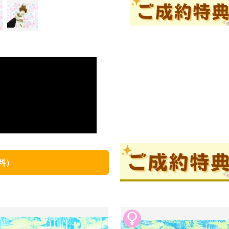
見学
ブリーダー情報
後藤喜代
口コミ
0
料）
犬舎創設50年を迎えた日本で一
「百聞は一見にしかず」是非ご