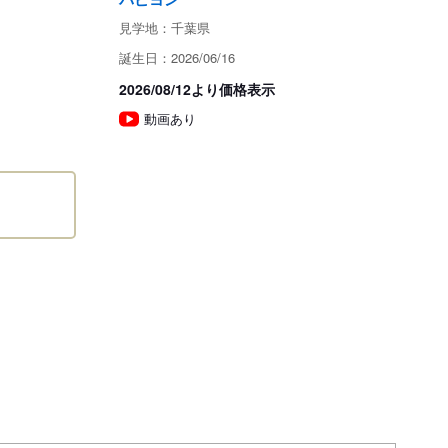
申込 / お問い合わせ（無料）
見学地：千葉県
誕生日：2026/06/16
2026/08/12より価格表示
動画あり
性の病気によって死亡した場合、もしくは2週間以内に死亡
場合は、全額をご返金いたします。利息はつきません。

怪我、不適切な飼育および管理（えさのあげ方が不適切、落
た、低血糖などの変化を見逃したなど）が原因によって起き
方がお渡しする「ご注意書き」をよくご覧の上慎重にお取扱
予測不能な変化（サイズ・毛色・噛みあわせ・片睾丸等）は
の獣医師の確定診断書を添えて1週間以内にご連絡下さい。
