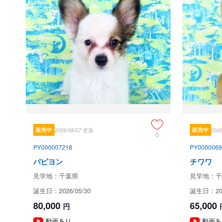
販売中
2026/08/07 更新
販売中
202
0
PY000007218
PY0000069
パピヨン
チワワ
見学地：千葉県
見学地：千
誕生日：2026/05/30
誕生日：202
80,000
65,000
円
動画あり
動画あ