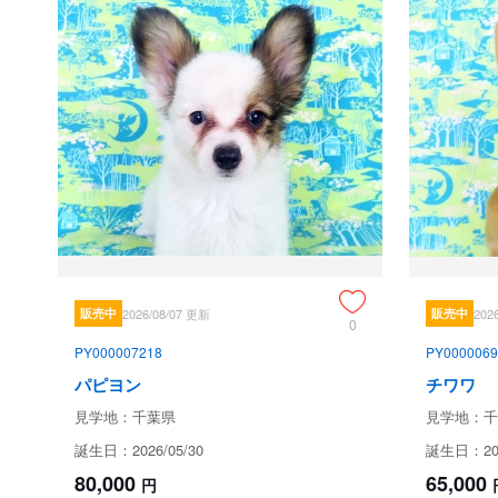
販売中
2026/08/07 更新
販売中
202
0
PY000007218
PY0000069
パピヨン
チワワ
見学地：千葉県
見学地：千
誕生日：2026/05/30
誕生日：202
80,000
65,000
円