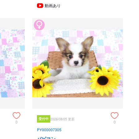
動画あり
彰を受けております。



絡の上、おいでください。365日年中無休です。

護と管理に関する法律」の改正によって、「生体販売時の現物
りましたので、最低一度は直接犬舎までご来舎いただかなく
でのようにネットで写真、動画をご覧になっただけではご購
すべてのブリーダー・ペットショップも例外がありませんの
申し上げます。

輸出はいたしません。

犬種審査員２名（社)JKC 単犬種パピヨン審査員１名 

愛玩動物看護師国家資格取得（社)JKC スチュアート１名
社)JKC C級ハンドラー1名（社）日本愛玩動物協会 愛玩動物飼
受付中
2026/08/05 更新
0
0
による動物取扱責任者2名
PY000007305
パピヨン