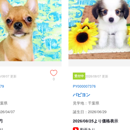
見学についての注意事項
365日年中無休でございますが
一杯のため午後に御願いいたしま
ただ、新型コロナウィルスの感染
6/08/07 更新
受付中
2026/08/07 更新
願い申し上げます。

0
79
PY000007376
不織布マスクの着用と検温、手指
パピヨン
時節柄、仔犬にも親犬にも触れる
葉県
見学地：千葉県
6/04/07
誕生日：2026/06/29
引き渡し時期についての注
円
2026/08/25より価格表示
動物愛護法により、生後56日
り
動画あり