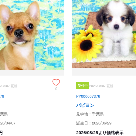
ブリーダーからの紹介文
父　ニルギリ　イギリスチャンピ
母　ホリー　

成長時の予想体重は3.5～5キロ

7/25現在の体重は3.985ｋｇです。
子犬と親犬はブリーダー歴３０数
注意深く、丁寧に観察してお世話
子犬ちゃんは人間同様、個人差が
ご見学時、お迎え時などに担当の
くご相談ください。

6/08/07 更新
受付中
2026/08/07 更新
0
JKCの全犬種審査員資格者と単
79
PY000007376
のスタンダードを熟知しております
パピヨン
当犬舎はパピヨン一筋50年を超
葉県
見学地：千葉県
犬舎号と登録は1970.10/19です。

6/04/07
誕生日：2026/06/29
日本中の国産のパピヨンで当犬舎
円
2026/08/25より価格表示