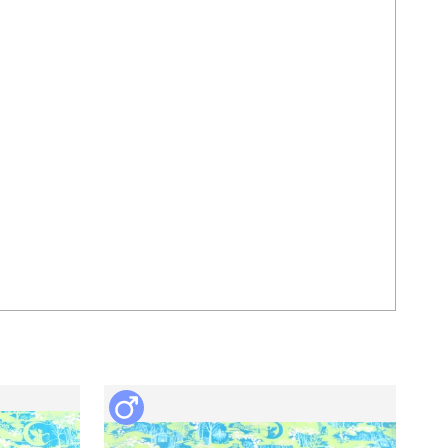
、交通費などの経費はお客様のご負担となります。一切の補
さい。
て
千葉県東金市
現金
生体価格の80%を予約金といたします。

ご入金が確認出来次第、他のお客様からのお問い合わせを受
け付けせず、商談中の状態へと切り替えさせ

ていただきます。 残金につきましては引き渡し日当日にお支
払いください。

生体という特性上、日々成長変化しますので、やむを得ない
事情であってもお客様都合のキャンセルの場

合、予約金はご返金できませんのでご了承ください。
