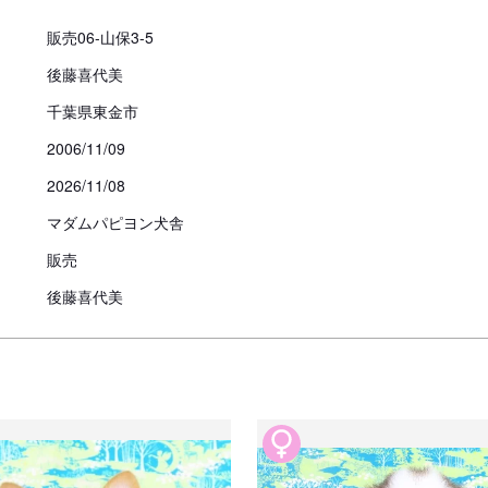
なお、病院での検査費用、医療費
販売06-山保3-5
償はございませんのでご注意くだ
後藤喜代美
見学、受け渡しについ
千葉県東金市
2006/11/09
犬舎所在地
2026/11/08
マダムパピヨン犬舎
お支払い方法
販売
後藤喜代美
予約金