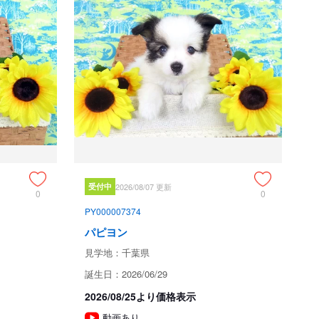
なお、生体なので当該犬が何らかの事情および当方のブリー
ダーとしての責任ある判断でお引渡しが不能

となる場合があるかもしれません。その際は予約金を返金す
ること
、午前中はわんこたちのお食事とお部屋のお掃除など世話で手
す。ご見学は大歓迎です。

が終息しておりませんので、対応にご理解とご協力のほどお
受付中
2026/08/07 更新
0
0
PY000007374
消毒にご協力ください。

パピヨン
ことはお控えいただいております。
見学地：千葉県
誕生日：2026/06/29
意事項
2026/08/25より価格表示
以下の子犬の引き渡しは禁止されています。
動画あり