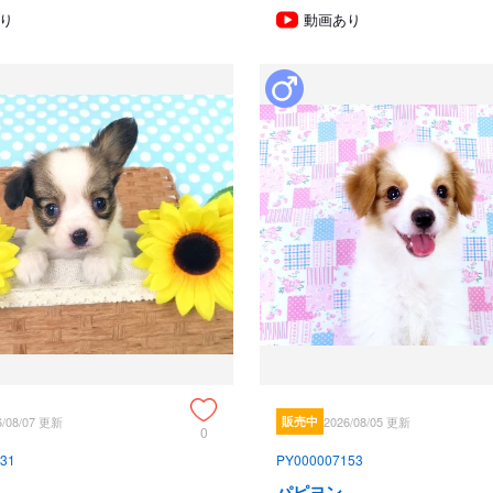
り
動画あり
血統書発行団体ＪＫＣより下記表
JKC特別繁殖奨励賞第1位受賞 犬舎
JKCパピヨン犬種表彰受賞　犬舎

ご見学は大歓迎ですのでどうぞご連
2013年9月1日より「動物の愛
確認・対面販売」が義務規定とな
てはなりません。従いまして今ま
入ができなくなりました。これは
で、ご理解、ご協力のほど御願い
手続きに時間がかるため海外への
スタッフの取得資格 （社)JKC 全
(国)　動物看護師統一認定機構　
（社)JKC A級ハンドラー1名 （
養管理士2級3名 

6/08/07 更新
販売中
2026/08/05 更新
0
動物の愛護及び管理に関する法律
31
PY000007153
パピヨン