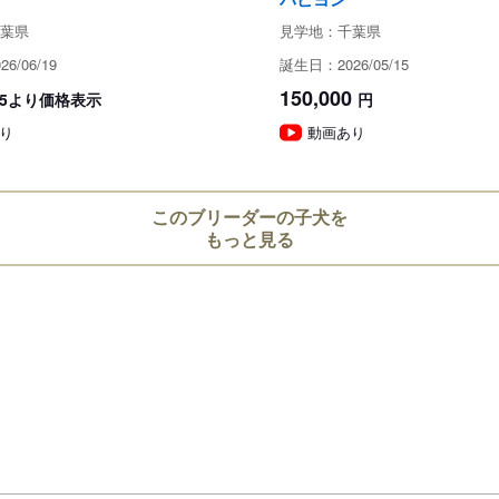
見学
葉県
見学地：千葉県
6/06/19
誕生日：2026/05/15
保証とサポート
150,000
8/15より価格表示
円
り
動画あり
生体保証内容
「保証」

お引き渡し後、1週間以内に伝染
このブリーダーの子犬を
に至る先天性の異常が見つかった
もっと見る
お引取り後の不注意による病気や
下させた、殴打した、かまい過ぎ
たものは保証されませんので、当
ください。

成長過程での生命にかかわらない
保証対象外です。

当方へのご報告の際は二ヶ所以上