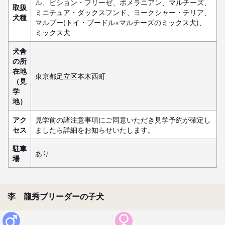
ル、ビション・フリーゼ、ポメラニアン、マルチーズ、
取扱
ミニチュア・ダックスフンド、ヨークシャー・テリア、
犬種
マルプー(トイ・プードル×マルチーズのミックス犬)、
ミックス犬
犬舎
の所
在地
東京都足立区本木西町
（見
学
地）
アク
見学前の諸注意事項にご同意いただき見学予約が確定し
セス
ましたら詳細をお知らせいたします。
駐車
あり
場
李 龍秀ブリーダーの子犬