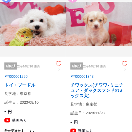
成約済
2024/02/16 更新
成約済
2024/02/16 更新
0
0
PY000001290
PY000001343
トイ・プードル
チワックス(チワワ×ミニチ
ュア・ダックスフンドのミ
見学地：東京都
ックス犬)
誕生日：2023/09/10
見学地：東京都
-
円
誕生日：2023/11/23
動画あり
-
円
#元気
#かしこい
動画あり