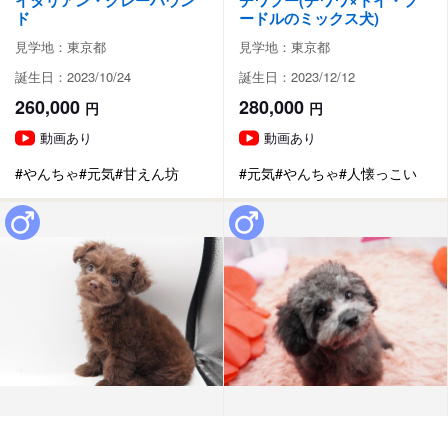
イタリアン・グレーハウン
チワプー(チワワ×トイ・プ
ド
ードルのミックス犬)
見学地：東京都
見学地：東京都
誕生日：2023/10/24
誕生日：2023/12/12
260,000
280,000
円
円
動画あり
動画あり
#やんちゃ
#元気
#甘えん坊
#元気
#やんちゃ
#人懐っこい