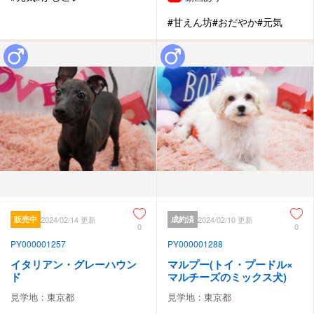
#甘えん坊
#おだやか
#元気
販売中
2024/02/14 更新
成約済
2024/02/10 更新
0
0
PY000001257
PY000001288
イタリアン・グレーハウン
マルプー(トイ・プードル×
ド
マルチーズのミックス犬)
見学地：東京都
見学地：東京都