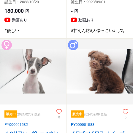
誕生日：2023/10/20
誕生日：2023/09/01
180,000
-
円
円
動画あり
動画あり
#優しい
#甘えん坊
#人懐っこい
#元気
販売中
2024/02/09 更新
販売中
2024/02/09 更新
0
0
PY000001582
PY000001583