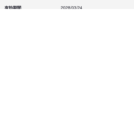
有効期間
2028/03/24
事業所名
ベルドラード
動物取扱業の種類
販売
動物取扱責任者の氏名
杉本光
同じ地域のブリーダー検索
青山 三由紀ブリーダー
髙見 剛ブリーダー
武知 ひとみブリーダー
大久保 博ブリーダー
山岡 修志ブリーダー
鳥取 晃ブリーダー