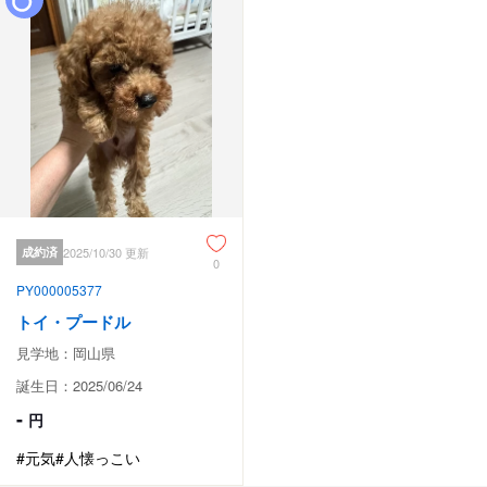
成約済
2025/10/30 更新
0
PY000005377
トイ・プードル
見学地：岡山県
誕生日：2025/06/24
-
円
#元気
#人懐っこい