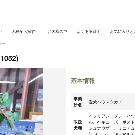
犬種から探す
お客様の声
よくある質問
お気に入りと
ダー
052)
基本情報
事業
愛犬ハウスタカノ
所名
イタリアン・グレーハウ
取扱
ル、ペキニーズ、ボスト
犬種
シュナウザー、ミニチュ
(トイ・プードル×マル