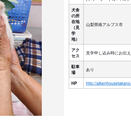
犬舎
の所
在地
山梨県南アルプス市
（見
学
地）
アク
見学申し込み時にお伝え
セス
駐車
あり
場
HP
http://aikenhousetakano