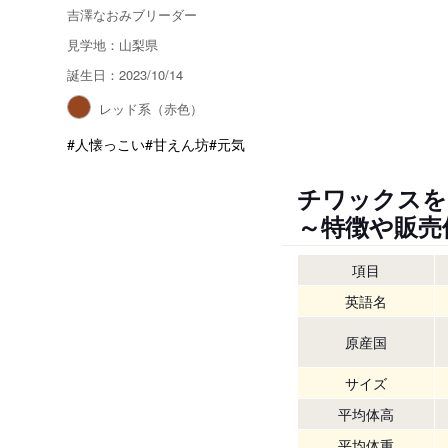
吉澤なおみブリーダー
見学地：山梨県
誕生日：2023/10/14
レッド系（赤色）
#人懐っこい
#甘えん坊
#元気
チワックスを
～特徴や販売
項目
英語名
原産国
サイズ
平均体高
平均体重