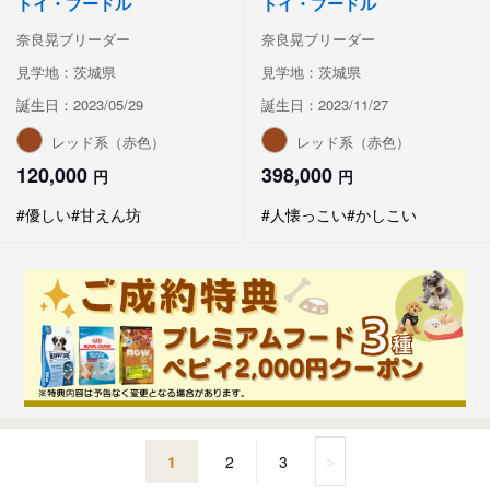
トイ・プードル
トイ・プードル
奈良晃ブリーダー
奈良晃ブリーダー
見学地：茨城県
見学地：茨城県
誕生日：2023/05/29
誕生日：2023/11/27
レッド系（赤色）
レッド系（赤色）
120,000
398,000
円
円
#優しい
#甘えん坊
#人懐っこい
#かしこい
＞
1
2
3