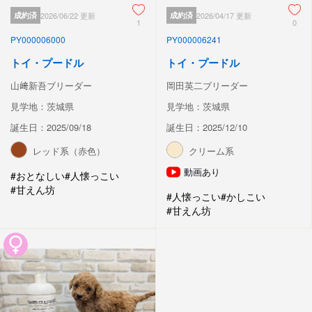
成約済
2026/06/22 更新
成約済
2026/04/17 更新
1
0
PY000006000
PY000006241
トイ・プードル
トイ・プードル
山﨑新吾ブリーダー
岡田英二ブリーダー
見学地：茨城県
見学地：茨城県
誕生日：2025/09/18
誕生日：2025/12/10
レッド系（赤色）
クリーム系
動画あり
#おとなしい
#人懐っこい
#甘えん坊
#人懐っこい
#かしこい
#甘えん坊