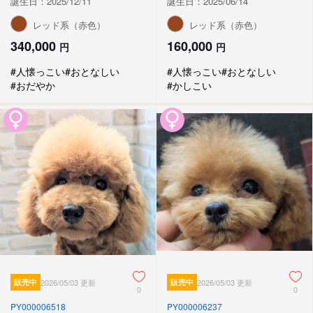
誕生日：2025/12/11
誕生日：2025/06/14
レッド系（赤色）
レッド系（赤色）
340,000
160,000
円
円
#人懐っこい
#おとなしい
#人懐っこい
#おとなしい
#おだやか
#かしこい
販売中
2026/05/03 更新
販売中
2026/05/03 更新
0
0
PY000006518
PY000006237