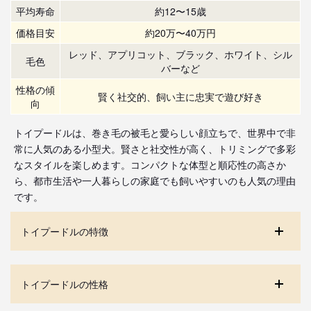
平均寿命
約12〜15歳
価格目安
約20万〜40万円
レッド、アプリコット、ブラック、ホワイト、シル
毛色
バーなど
性格の傾
賢く社交的、飼い主に忠実で遊び好き
向
トイプードルは、巻き毛の被毛と愛らしい顔立ちで、世界中で非
常に人気のある小型犬。賢さと社交性が高く、トリミングで多彩
なスタイルを楽しめます。コンパクトな体型と順応性の高さか
ら、都市生活や一人暮らしの家庭でも飼いやすいのも人気の理由
です。
トイプードルの特徴
トイプードルの性格