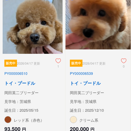
販売中
2026/04/17 更新
販売中
2026/04/17 更新
1
0
PY000006510
PY000006539
トイ・プードル
トイ・プードル
岡田英二ブリーダー
岡田英二ブリーダー
見学地：茨城県
見学地：茨城県
誕生日：2025/05/15
誕生日：2025/12/10
レッド系（赤色）
クリーム系
93,500
200,000
円
円