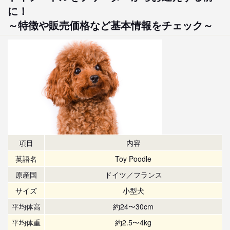
に！
～特徴や販売価格など基本情報をチェック～
項目
内容
英語名
Toy Poodle
原産国
ドイツ／フランス
サイズ
小型犬
平均体高
約24〜30cm
平均体重
約2.5〜4kg