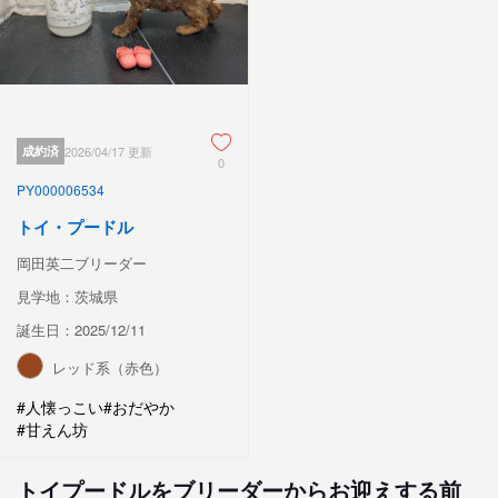
成約済
2026/04/17 更新
0
PY000006534
トイ・プードル
岡田英二ブリーダー
見学地：茨城県
誕生日：2025/12/11
レッド系（赤色）
#人懐っこい
#おだやか
#甘えん坊
トイプードルをブリーダーからお迎えする前