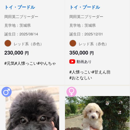
トイ・プードル
トイ・プードル
岡田英二ブリーダー
岡田英二ブリーダー
見学地：茨城県
見学地：茨城県
誕生日：2025/08/14
誕生日：2025/12/01
レッド系（赤色）
レッド系（赤色）
230,000
350,000
円
円
動画あり
#元気
#人懐っこい
#やんちゃ
#人懐っこい
#甘えん坊
#おとなしい