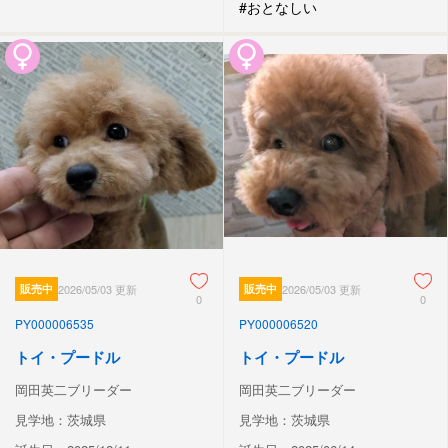
#おとなしい
販売中
2026/05/03 更新
販売中
2026/05/03 更新
0
0
PY000006535
PY000006520
トイ・プードル
トイ・プードル
岡田英二ブリーダー
岡田英二ブリーダー
見学地：茨城県
見学地：茨城県