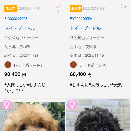
販売中
2026/03/01 更新
販売中
2026/03/01 更新
0
1
PY000006503
PY000006504
トイ・プードル
トイ・プードル
武笠哲也ブリーダー
武笠哲也ブリーダー
見学地：茨城県
見学地：茨城県
誕生日：2025/11/23
誕生日：2025/11/15
レッド系（赤色）
レッド系（赤色）
90,400
60,400
円
円
#人懐っこい
#甘えん坊
#甘えん坊
#人懐っこい
#元気
#かしこい