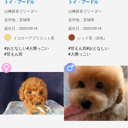
トイ・プードル
トイ・プードル
山﨑新吾ブリーダー
山﨑新吾ブリーダー
見学地：茨城県
見学地：茨城県
誕生日：2025/09/18
誕生日：2025/09/18
イエローアプリコット系
レッド系（赤色）
#おとなしい
#人懐っこい
#甘えん坊
#おとなしい
#甘えん坊
#人懐っこい