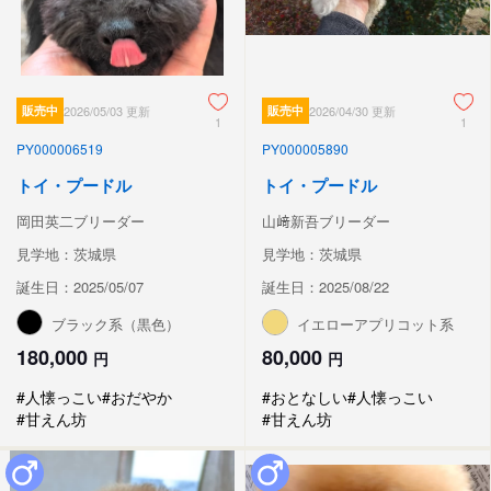
販売中
2026/05/03 更新
販売中
2026/04/30 更新
1
1
PY000006519
PY000005890
トイ・プードル
トイ・プードル
岡田英二ブリーダー
山﨑新吾ブリーダー
見学地：茨城県
見学地：茨城県
誕生日：2025/05/07
誕生日：2025/08/22
ブラック系（黒色）
イエローアプリコット系
180,000
80,000
円
円
#人懐っこい
#おだやか
#おとなしい
#人懐っこい
#甘えん坊
#甘えん坊