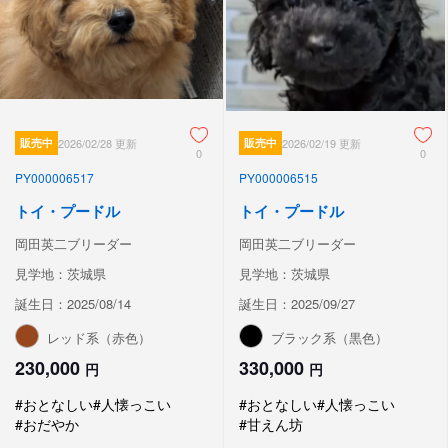
販売中
2026/02/28 更新
販売中
2026/02/19 更新
0
0
PY000006517
PY000006515
トイ・プードル
トイ・プードル
岡田英二ブリーダー
岡田英二ブリーダー
見学地：茨城県
見学地：茨城県
誕生日：2025/08/14
誕生日：2025/09/27
レッド系（赤色）
ブラック系（黒色）
230,000
330,000
円
円
#おとなしい
#人懐っこい
#おとなしい
#人懐っこい
#おだやか
#甘えん坊