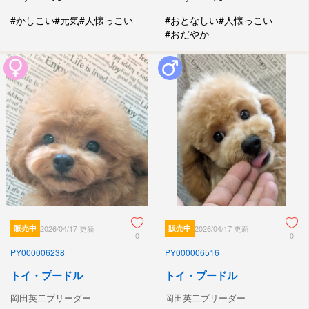
#かしこい
#元気
#人懐っこい
#おとなしい
#人懐っこい
#おだやか
販売中
2026/04/17 更新
販売中
2026/04/17 更新
0
0
PY000006238
PY000006516
トイ・プードル
トイ・プードル
岡田英二ブリーダー
岡田英二ブリーダー