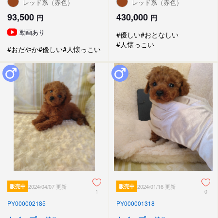
レッド系（赤色）
レッド系（赤色）
93,500
430,000
円
円
動画あり
#優しい
#おとなしい
#人懐っこい
#おだやか
#優しい
#人懐っこい
販売中
2024/04/07 更新
販売中
2024/01/16 更新
1
0
PY000002185
PY000001318