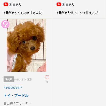
動画あり
動画あり
#元気
#やんちゃ
#甘えん坊
#元気
#人懐っこい
#甘えん坊
成約済
2024/12/04 更新
0
PY000003417
トイ・プードル
畠山和子ブリーダー