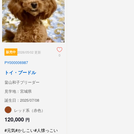
販売中
2026/05/02 更新
0
PY000006987
トイ・プードル
畠山和子ブリーダー
見学地：宮城県
誕生日：2025/07/08
レッド系（赤色）
120,000
円
#元気
#かしこい
#人懐っこい