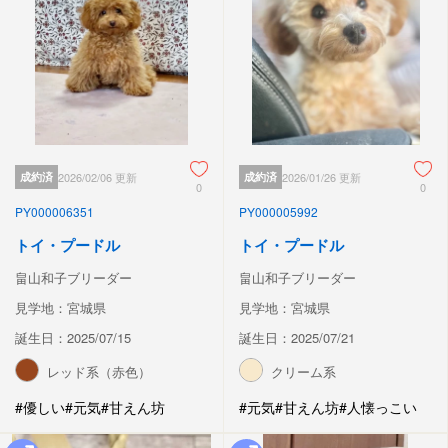
成約済
2026/02/06 更新
成約済
2026/01/26 更新
0
0
PY000006351
PY000005992
トイ・プードル
トイ・プードル
畠山和子ブリーダー
畠山和子ブリーダー
見学地：宮城県
見学地：宮城県
誕生日：2025/07/15
誕生日：2025/07/21
レッド系（赤色）
クリーム系
#優しい
#元気
#甘えん坊
#元気
#甘えん坊
#人懐っこい