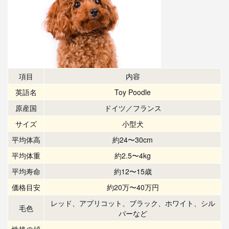
項目
内容
英語名
Toy Poodle
原産国
ドイツ／フランス
サイズ
小型犬
平均体高
約24〜30cm
平均体重
約2.5〜4kg
平均寿命
約12〜15歳
価格目安
約20万〜40万円
レッド、アプリコット、ブラック、ホワイト、シル
毛色
バーなど
性格の傾