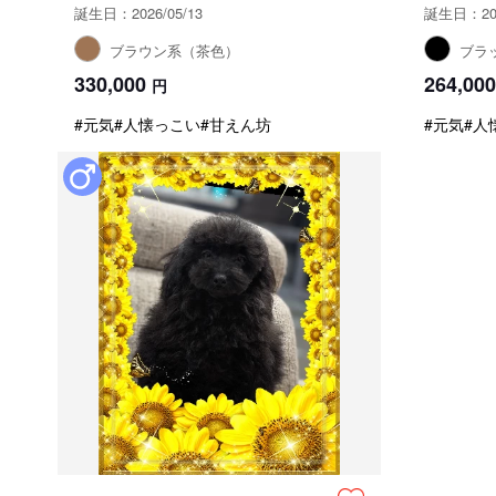
誕生日：2026/05/13
誕生日：202
ブラウン系（茶色）
ブラ
330,000
264,000
円
#元気
#人懐っこい
#甘えん坊
#元気
#人