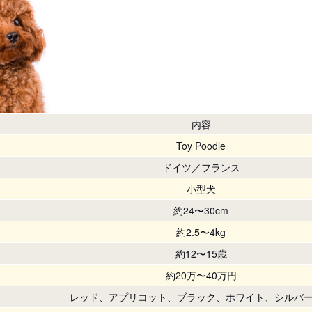
内容
Toy Poodle
ドイツ／フランス
小型犬
約24〜30cm
約2.5〜4kg
約12〜15歳
約20万〜40万円
レッド、アプリコット、ブラック、ホワイト、シルバ