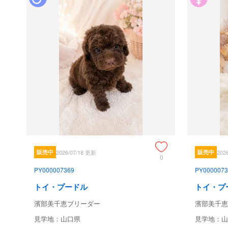
販売中
2026/07/18 更新
販売中
202
0
PY000007369
PY0000073
トイ・プードル
トイ・プ
濱部美千恵ブリーダー
濱部美千恵
見学地：山口県
見学地：山