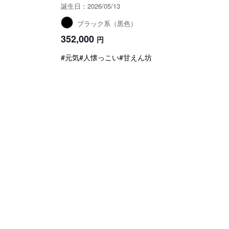
誕生日：2026/05/13
ブラック系（黒色）
352,000
円
#元気
#人懐っこい
#甘えん坊