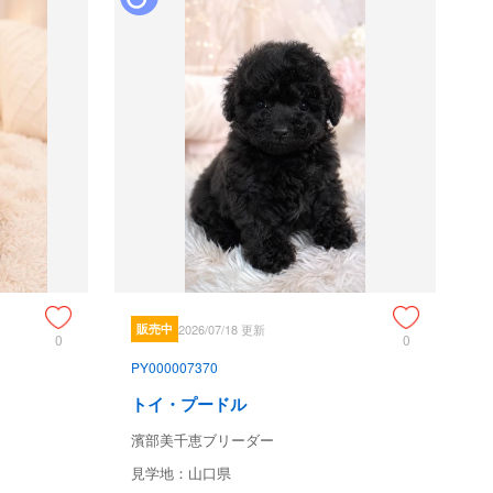
販売中
2026/07/18 更新
0
0
PY000007370
トイ・プードル
濱部美千恵ブリーダー
見学地：山口県