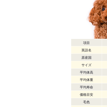
項目
英語名
原産国
サイズ
平均体高
平均体重
平均寿命
価格目安
毛色