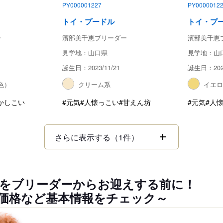
PY000001227
PY0000012
トイ・プードル
トイ・プ
ー
濱部美千恵ブリーダー
濱部美千恵
見学地：山口県
見学地：山
誕生日：2023/11/21
誕生日：2023
色）
クリーム系
イエ
かしこい
#元気
#人懐っこい
#甘えん坊
#元気
#人
さらに表示する（1件）
をブリーダーからお迎えする前に！
価格など基本情報をチェック～