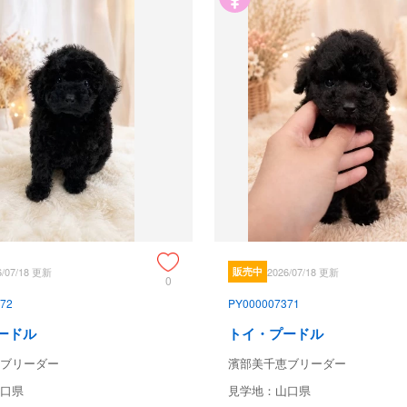
6/07/18 更新
販売中
2026/07/18 更新
0
72
PY000007371
ードル
トイ・プードル
ブリーダー
濱部美千恵ブリーダー
口県
見学地：山口県