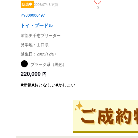
販売中
2026/07/18 更新
0
PY000006497
トイ・プードル
濱部美千恵ブリーダー
見学地：山口県
誕生日：2025/12/27
ブラック系（黒色）
220,000
円
#元気
#おとなしい
#かしこい