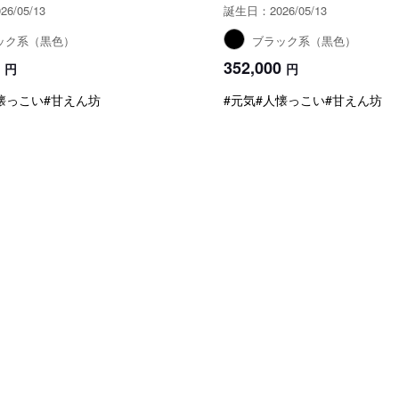
6/05/13
誕生日：2026/05/13
ック系（黒色）
ブラック系（黒色）
352,000
円
円
懐っこい
#甘えん坊
#元気
#人懐っこい
#甘えん坊