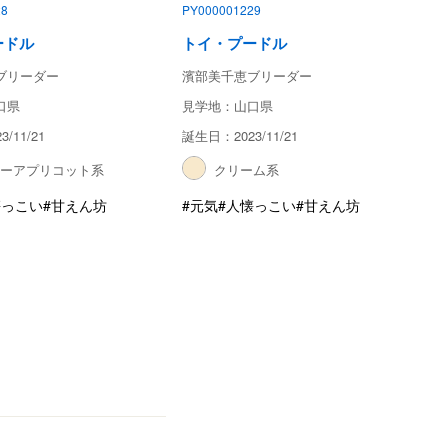
28
PY000001229
ードル
トイ・プードル
ブリーダー
濱部美千恵ブリーダー
口県
見学地：山口県
/11/21
誕生日：2023/11/21
ローアプリコット系
クリーム系
懐っこい
#甘えん坊
#元気
#人懐っこい
#甘えん坊