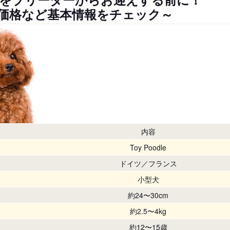
価格など基本情報をチェック～
内容
Toy Poodle
ドイツ／フランス
小型犬
約24〜30cm
約2.5〜4kg
約12〜15歳