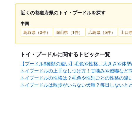
近くの都道府県のトイ・プードルを探す
中国
鳥取県（0件）
岡山県（1件）
広島県（5件）
山口
トイ・プードルに関するトピック一覧
【プードル6種類の違い】毛色や性格、大きさや体型
トイプードルの上手なしつけ方！甘噛みや威嚇など
トイプードルの性格は？毛色や性別ごとの性格の違
トイプードルは散歩がいらない犬種？毎日しないと