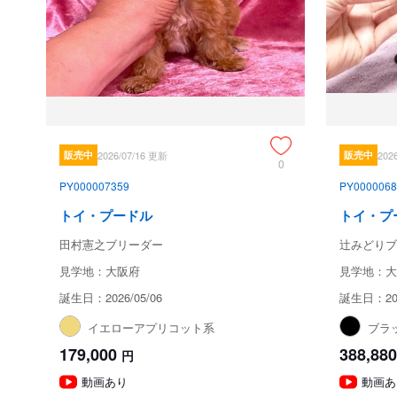
販売中
2026/07/16 更新
販売中
202
0
PY000007359
PY0000068
トイ・プードル
トイ・プ
田村憲之ブリーダー
辻みどりブ
見学地：大阪府
見学地：大
誕生日：2026/05/06
誕生日：202
イエローアプリコット系
ブラ
179,000
388,880
円
動画あり
動画あ