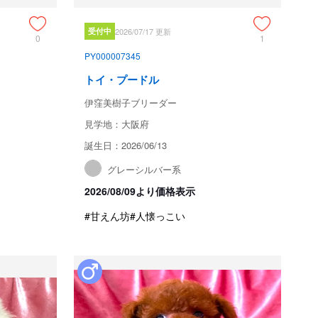
受付中
2026/07/17 更新
0
1
PY000007345
トイ・プードル
伊窪美樹子ブリーダー
見学地：大阪府
誕生日：2026/06/13
グレーシルバー系
2026/08/09より価格表示
#甘えん坊
#人懐っこい