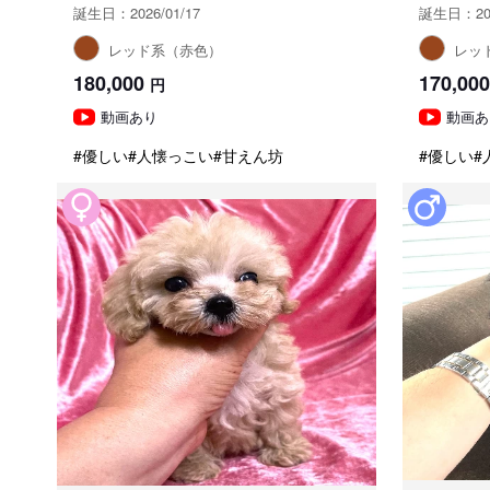
誕生日：2026/01/17
誕生日：202
レッド系（赤色）
レッ
180,000
170,000
円
動画あり
動画あ
#優しい
#人懐っこい
#甘えん坊
#優しい
#