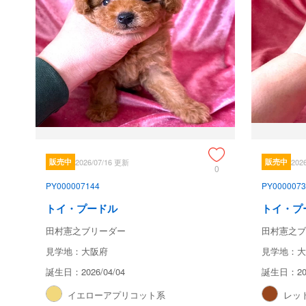
販売中
2026/07/16 更新
販売中
202
0
PY000007144
PY0000073
トイ・プードル
トイ・プ
田村憲之ブリーダー
田村憲之ブ
見学地：大阪府
見学地：大
誕生日：2026/04/04
誕生日：202
イエローアプリコット系
レッ