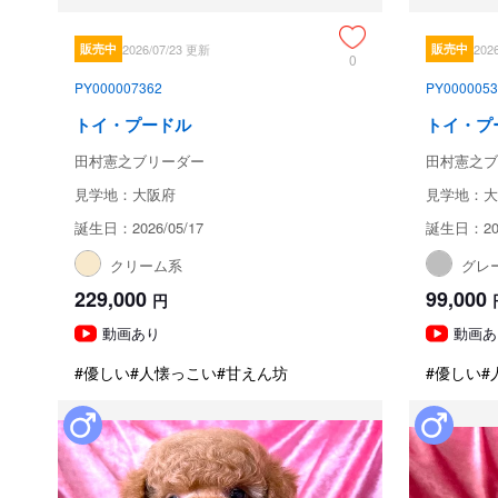
販売中
2026/07/23 更新
販売中
202
0
PY000007362
PY0000053
トイ・プードル
トイ・プ
田村憲之ブリーダー
田村憲之ブ
見学地：大阪府
見学地：大
誕生日：2026/05/17
誕生日：202
クリーム系
グレ
229,000
99,000
円
動画あり
動画あ
#優しい
#人懐っこい
#甘えん坊
#優しい
#