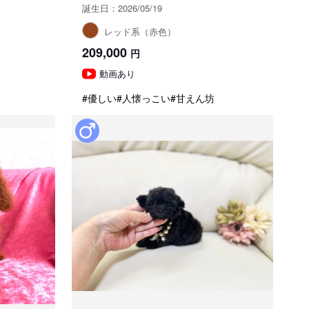
誕生日：2026/05/19
レッド系（赤色）
209,000
円
動画あり
#優しい
#人懐っこい
#甘えん坊