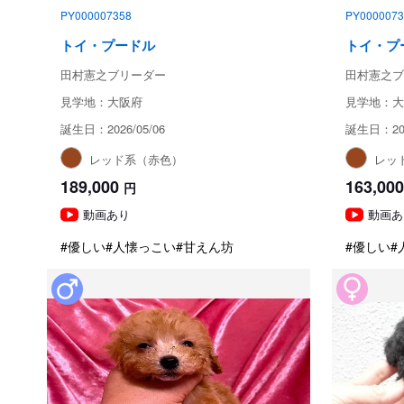
PY000007358
PY0000073
トイ・プードル
トイ・プ
田村憲之ブリーダー
田村憲之ブ
見学地：大阪府
見学地：大
誕生日：2026/05/06
誕生日：202
レッド系（赤色）
レッ
189,000
163,000
円
動画あり
動画あ
#優しい
#人懐っこい
#甘えん坊
#優しい
#