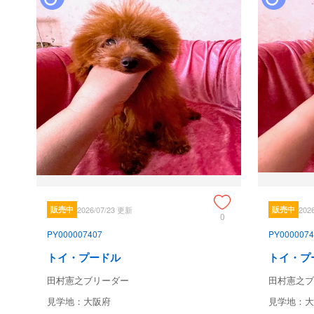
販売中
2026/07/23 更新
販売中
202
0
PY000007407
PY0000074
トイ・プードル
トイ・プ
田村憲之ブリーダー
田村憲之ブ
見学地：大阪府
見学地：大