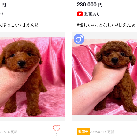
230,000
円
円
り
動画あり
人懐っこい
#甘えん坊
#優しい
#おとなしい
#甘えん坊
6/07/16 更新
販売中
2026/07/16 更新
0