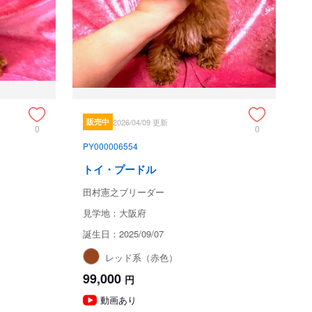
販売中
2026/04/09 更新
0
0
PY000006554
トイ・プードル
田村憲之ブリーダー
見学地：大阪府
誕生日：2025/09/07
レッド系（赤色）
99,000
円
動画あり