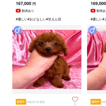
167,000
169,000
円
動画あり
動画あ
#優しい
#おとなしい
#甘えん坊
#優しい
#
販売中
2026/07/16 更新
販売中
202
0