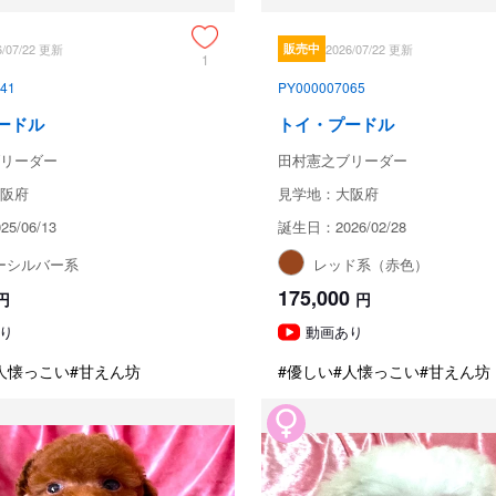
6/07/22 更新
販売中
2026/07/22 更新
1
41
PY000007065
ードル
トイ・プードル
リーダー
田村憲之ブリーダー
阪府
見学地：大阪府
5/06/13
誕生日：2026/02/28
ーシルバー系
レッド系（赤色）
175,000
円
円
り
動画あり
人懐っこい
#甘えん坊
#優しい
#人懐っこい
#甘えん坊