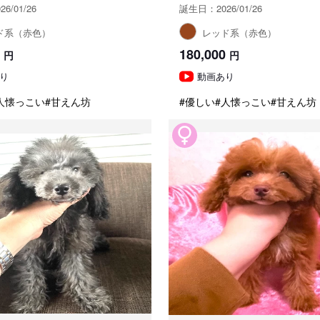
6/01/26
誕生日：2026/01/26
ド系（赤色）
レッド系（赤色）
180,000
円
円
り
動画あり
人懐っこい
#甘えん坊
#優しい
#人懐っこい
#甘えん坊