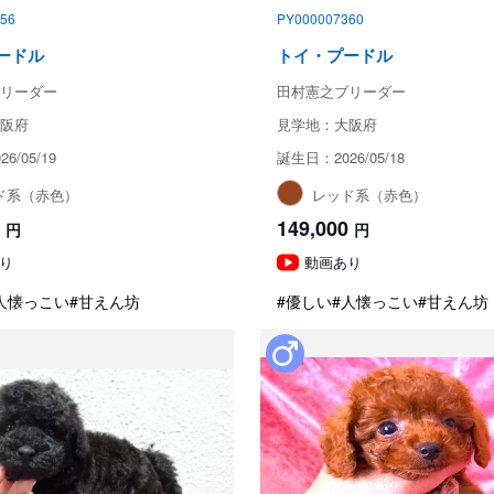
56
PY000007360
ードル
トイ・プードル
リーダー
田村憲之ブリーダー
阪府
見学地：大阪府
6/05/19
誕生日：2026/05/18
ド系（赤色）
レッド系（赤色）
149,000
円
円
り
動画あり
人懐っこい
#甘えん坊
#優しい
#人懐っこい
#甘えん坊