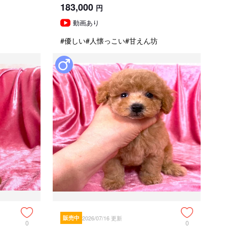
183,000
円
動画あり
#優しい
#人懐っこい
#甘えん坊
販売中
2026/07/16 更新
0
0