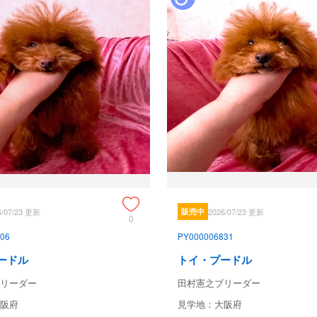
6/07/23 更新
販売中
2026/07/23 更新
0
06
PY000006831
ードル
トイ・プードル
リーダー
田村憲之ブリーダー
阪府
見学地：大阪府