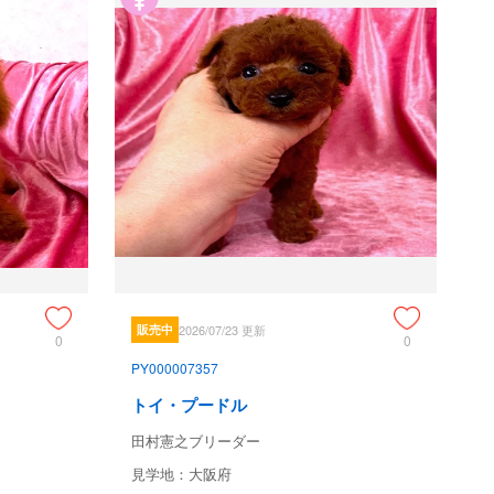
販売中
2026/07/23 更新
0
0
PY000007357
トイ・プードル
田村憲之ブリーダー
見学地：大阪府