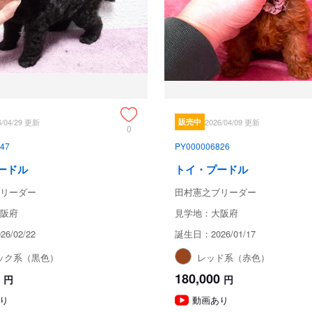
6/04/29 更新
販売中
2026/04/09 更新
0
47
PY000006826
ードル
トイ・プードル
リーダー
田村憲之ブリーダー
阪府
見学地：大阪府
6/02/22
誕生日：2026/01/17
ック系（黒色）
レッド系（赤色）
180,000
円
円
り
動画あり