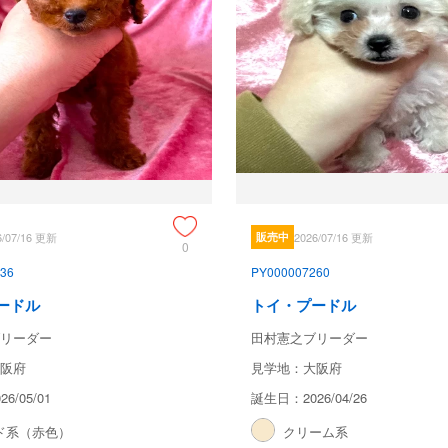
6/07/16 更新
販売中
2026/07/16 更新
0
36
PY000007260
ードル
トイ・プードル
リーダー
田村憲之ブリーダー
阪府
見学地：大阪府
6/05/01
誕生日：2026/04/26
ド系（赤色）
クリーム系