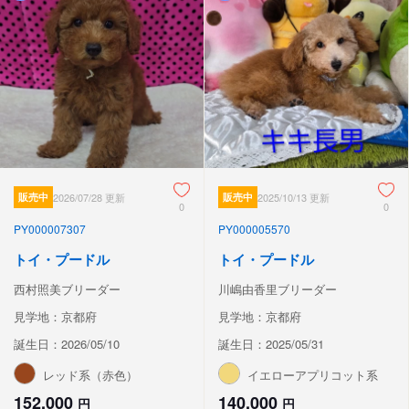
販売中
2026/07/28 更新
販売中
2025/10/13 更新
0
0
PY000007307
PY000005570
トイ・プードル
トイ・プードル
西村照美ブリーダー
川嶋由香里ブリーダー
見学地：京都府
見学地：京都府
誕生日：2026/05/10
誕生日：2025/05/31
レッド系（赤色）
イエローアプリコット系
152,000
140,000
円
円