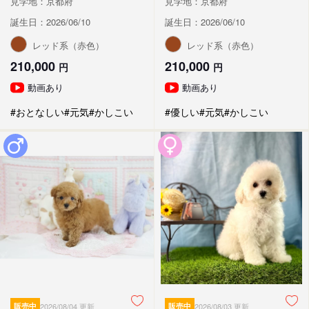
見学地：京都府
見学地：京都府
誕生日：2026/06/10
誕生日：2026/06/10
レッド系（赤色）
レッド系（赤色）
210,000
210,000
円
円
動画あり
動画あり
#おとなしい
#元気
#かしこい
#優しい
#元気
#かしこい
販売中
2026/08/04 更新
販売中
2026/08/03 更新