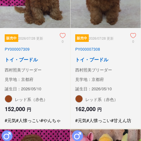
販売中
2026/07/28 更新
販売中
2026/07/28 更新
0
0
PY000007309
PY000007308
トイ・プードル
トイ・プードル
西村照美ブリーダー
西村照美ブリーダー
見学地：京都府
見学地：京都府
誕生日：2026/05/10
誕生日：2026/05/10
レッド系（赤色）
レッド系（赤色）
152,000
162,000
円
円
#元気
#人懐っこい
#やんちゃ
#元気
#人懐っこい
#甘えん坊