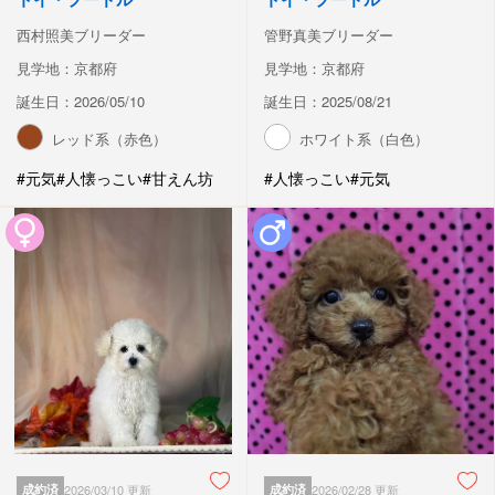
西村照美ブリーダー
管野真美ブリーダー
見学地：京都府
見学地：京都府
誕生日：2026/05/10
誕生日：2025/08/21
レッド系（赤色）
ホワイト系（白色）
#元気
#人懐っこい
#甘えん坊
#人懐っこい
#元気
成約済
2026/03/10 更新
成約済
2026/02/28 更新