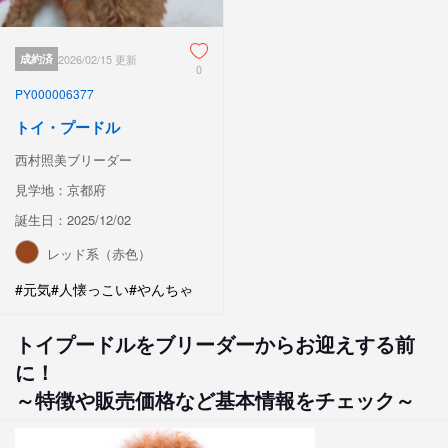
成約済
2026/02/15 更新
0
PY000006377
トイ・プードル
西村照美ブリーダー
見学地：京都府
誕生日：2025/12/02
レッド系（赤色）
#元気
#人懐っこい
#やんちゃ
トイプードルをブリーダーからお迎えする前
に！
～特徴や販売価格など基本情報をチェック～