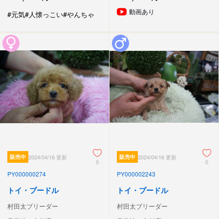
動画あり
#元気
#人懐っこい
#やんちゃ
販売中
2024/04/16 更新
販売中
2024/04/16 更新
0
0
PY000000274
PY000002243
トイ・プードル
トイ・プードル
村田太ブリーダー
村田太ブリーダー