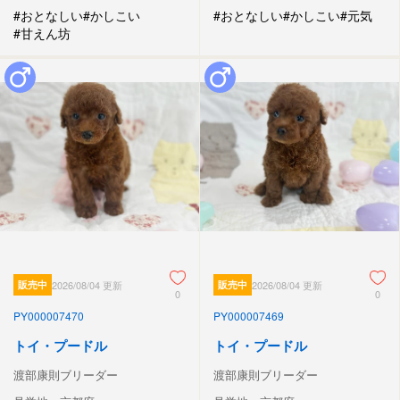
#おとなしい
#かしこい
#おとなしい
#かしこい
#元気
#甘えん坊
販売中
2026/08/04 更新
販売中
2026/08/04 更新
0
0
PY000007470
PY000007469
トイ・プードル
トイ・プードル
渡部康則ブリーダー
渡部康則ブリーダー