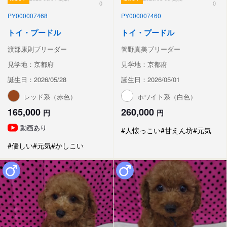
0
0
PY000007468
PY000007460
トイ・プードル
トイ・プードル
渡部康則ブリーダー
管野真美ブリーダー
見学地：京都府
見学地：京都府
誕生日：2026/05/28
誕生日：2026/05/01
レッド系（赤色）
ホワイト系（白色）
165,000
260,000
円
円
動画あり
#人懐っこい
#甘えん坊
#元気
#優しい
#元気
#かしこい