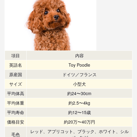
項目
内容
英語名
Toy Poodle
原産国
ドイツ／フランス
サイズ
小型犬
平均体高
約24〜30cm
平均体重
約2.5〜4kg
平均寿命
約12〜15歳
価格目安
約20万〜40万円
レッド、アプリコット、ブラック、ホワイト、シル
毛色