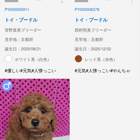
0
1
PY000005911
PY000006378
トイ・プードル
トイ・プードル
管野真美ブリーダー
西村照美ブリーダー
見学地：京都府
見学地：京都府
誕生日：2025/08/21
誕生日：2025/12/02
ホワイト系（白色）
レッド系（赤色）
#優しい
#元気
#人懐っこい
#元気
#人懐っこい
#やんちゃ