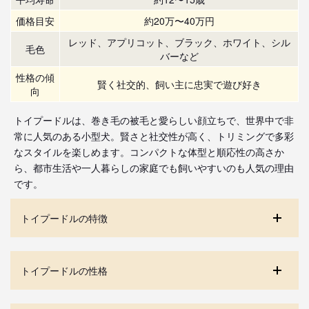
価格目安
約20万〜40万円
レッド、アプリコット、ブラック、ホワイト、シル
毛色
バーなど
性格の傾
賢く社交的、飼い主に忠実で遊び好き
向
トイプードルは、巻き毛の被毛と愛らしい顔立ちで、世界中で非
常に人気のある小型犬。賢さと社交性が高く、トリミングで多彩
なスタイルを楽しめます。コンパクトな体型と順応性の高さか
ら、都市生活や一人暮らしの家庭でも飼いやすいのも人気の理由
です。
トイプードルの特徴
トイプードルの性格