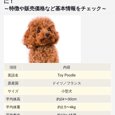
に！
～特徴や販売価格など基本情報をチェック～
項目
内容
英語名
Toy Poodle
原産国
ドイツ／フランス
サイズ
小型犬
平均体高
約24〜30cm
平均体重
約2.5〜4kg
平均寿命
約12〜15歳