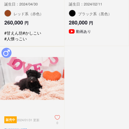
誕生日：2024/04/30
誕生日：2024/02/11
レッド系（赤色）
ブラック系（黒色）
260,000
280,000
円
円
動画あり
#甘えん坊
#かしこい
#人懐っこい
販売中
2024/01/31 更新
0