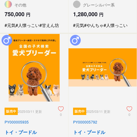
その他
グレーシルバー系
750,000
1,280,000
円
円
#元気
#人懐っこい
#甘えん坊
#元気
#やんちゃ
#人懐っこい
販売中
2025/03/11 更新
販売中
2025/03/11 更新
0
0
PY000005935
PY000005792
トイ・プードル
トイ・プードル