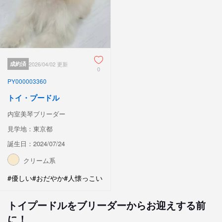
成約済
2026/04/02 更新
0
PY000003360
トイ・プードル
内室美琴ブリーダー
見学地：東京都
誕生日：2024/07/24
クリーム系
#優しい
#おだやか
#人懐っこい
トイプードルをブリーダーからお迎えする前
に！