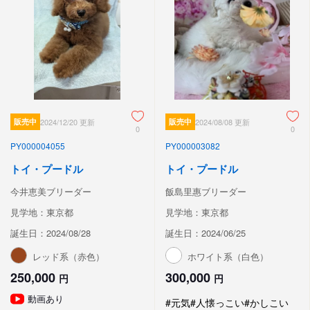
販売中
2024/12/20 更新
販売中
2024/08/08 更新
0
0
PY000004055
PY000003082
トイ・プードル
トイ・プードル
今井恵美ブリーダー
飯島里惠ブリーダー
見学地：東京都
見学地：東京都
誕生日：2024/08/28
誕生日：2024/06/25
レッド系（赤色）
ホワイト系（白色）
250,000
300,000
円
円
動画あり
#元気
#人懐っこい
#かしこい