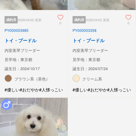
成約済
2026/04/02 更新
成約済
2026/04/02 更新
0
0
PY000003985
PY000003358
トイ・プードル
トイ・プードル
内室美琴ブリーダー
内室美琴ブリーダー
見学地：東京都
見学地：東京都
誕生日：2024/10/17
誕生日：2024/07/24
ブラウン系（茶色）
クリーム系
#優しい
#おだやか
#人懐っこい
#優しい
#おだやか
#人懐っこい