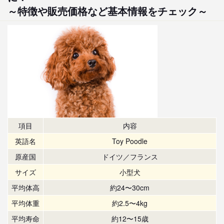
～特徴や販売価格など基本情報をチェック～
項目
内容
英語名
Toy Poodle
原産国
ドイツ／フランス
サイズ
小型犬
平均体高
約24〜30cm
平均体重
約2.5〜4kg
平均寿命
約12〜15歳