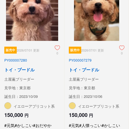
販売中
2026/07/01 更新
販売中
2026/07/01 更新
0
0
PY000007280
PY000007279
トイ・プードル
トイ・プードル
土屋薫ブリーダー
土屋薫ブリーダー
見学地：東京都
見学地：東京都
誕生日：2023/10/09
誕生日：2023/10/06
イエローアプリコット系
イエローアプリコット系
150,000
150,000
円
円
#元気
#かしこい
#おだやか
#元気
#人懐っこい
#かしこい