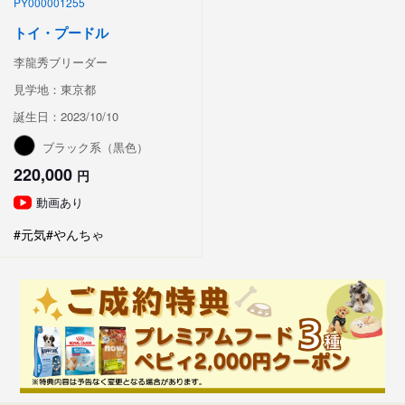
PY000001255
トイ・プードル
李龍秀ブリーダー
見学地：東京都
誕生日：2023/10/10
ブラック系（黒色）
220,000
円
動画あり
#元気
#やんちゃ