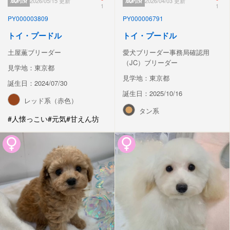
成約済
2026/05/15 更新
成約済
2026/04/03 更新
1
1
PY000003809
PY000006791
トイ・プードル
トイ・プードル
土屋薫ブリーダー
愛犬ブリーダー事務局確認用
（JC）ブリーダー
見学地：東京都
見学地：東京都
誕生日：2024/07/30
誕生日：2025/10/16
レッド系（赤色）
タン系
#人懐っこい
#元気
#甘えん坊