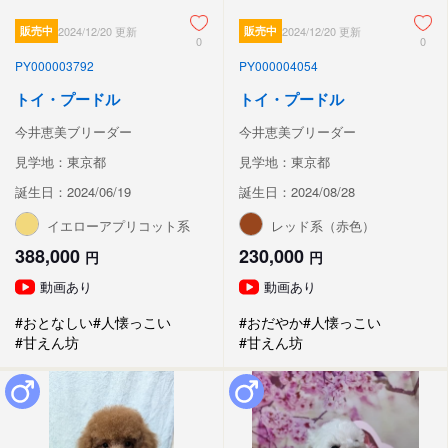
販売中
2024/12/20 更新
販売中
2024/12/20 更新
0
0
PY000003792
PY000004054
トイ・プードル
トイ・プードル
今井恵美ブリーダー
今井恵美ブリーダー
見学地：東京都
見学地：東京都
誕生日：2024/06/19
誕生日：2024/08/28
イエローアプリコット系
レッド系（赤色）
388,000
230,000
円
円
動画あり
動画あり
#おとなしい
#人懐っこい
#おだやか
#人懐っこい
#甘えん坊
#甘えん坊