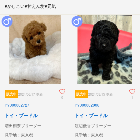
#かしこい
#甘えん坊
#元気
販売中
2024/06/17 更新
販売中
2024/03/15 更新
0
1
PY000002727
PY000002006
トイ・プードル
トイ・プードル
増田樹奈ブリーダー
渡辺優香ブリーダー
見学地：東京都
見学地：東京都