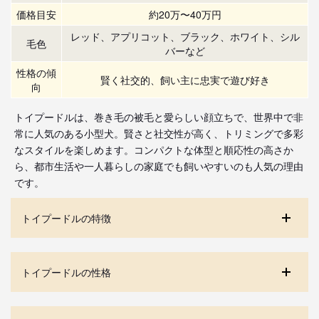
価格目安
約20万〜40万円
レッド、アプリコット、ブラック、ホワイト、シル
毛色
バーなど
性格の傾
賢く社交的、飼い主に忠実で遊び好き
向
トイプードルは、巻き毛の被毛と愛らしい顔立ちで、世界中で非
常に人気のある小型犬。賢さと社交性が高く、トリミングで多彩
なスタイルを楽しめます。コンパクトな体型と順応性の高さか
ら、都市生活や一人暮らしの家庭でも飼いやすいのも人気の理由
です。
トイプードルの特徴
トイプードルの性格