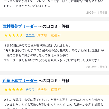
ーション能力が高くで、フレンドリーです。ほんとに素敵なご縁を２回もい
ただいてありがとうございました♡
2025年11月9日
西村照美ブリーダー
への口コミ・評価
見学地：京都府
チワワ
８月30日にチワワご縁が有り家に受け入れました。
6月9日に飼っていたチワワが虹の橋を登り星成り、その子と命日と誕生日が
一緒でこれも？何かの縁と思って受け入れる事に
ブリーダーさんも良い方で安心も有り買うきっかけにも成った次第です！
2025年10月6日
近藤正幸ブリーダー
への口コミ・評価
見学地：京都府
チワワ
きれいな環境で大切に育てられていた事がお迎えしたわんちゃんから伝わっ
てきました。とても素敵な笑顔のわんちゃんでした。私達への説明も対応も