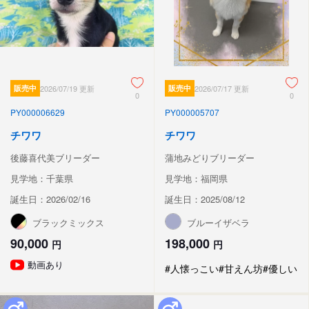
販売中
2026/07/19 更新
販売中
2026/07/17 更新
0
0
PY000006629
PY000005707
チワワ
チワワ
後藤喜代美ブリーダー
蒲地みどりブリーダー
見学地：千葉県
見学地：福岡県
誕生日：2026/02/16
誕生日：2025/08/12
ブラックミックス
ブルーイザベラ
90,000
198,000
円
円
動画あり
#人懐っこい
#甘えん坊
#優しい