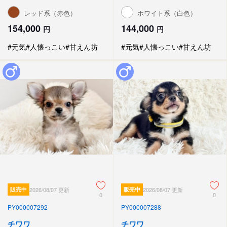
レッド系（赤色）
ホワイト系（白色）
154,000
144,000
円
円
#元気
#人懐っこい
#甘えん坊
#元気
#人懐っこい
#甘えん坊
販売中
2026/08/07 更新
販売中
2026/08/07 更新
0
0
PY000007292
PY000007288
チワワ
チワワ