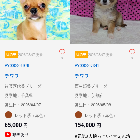
販売中
2026/08/07 更新
販売中
2026/08/07 更新
0
0
PY000006979
PY000007341
チワワ
チワワ
後藤喜代美ブリーダー
西村照美ブリーダー
見学地：千葉県
見学地：京都府
誕生日：2026/04/07
誕生日：2026/05/08
レッド系（赤色）
レッド系（赤色）
65,000
154,000
円
円
動画あり
#元気
#人懐っこい
#甘えん坊