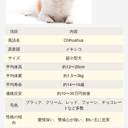
項目
内容
英語名
Chihuahua
原産国
メキシコ
サイズ
超小型犬
平均体高
約12〜20cm
平均体重
約1.5〜3kg
平均寿命
約14〜16歳
価格目安
約10〜30万円前後
ブラック、クリーム、レッド、フォーン、チョコレー
毛色
トなど多数
性格の傾
愛情深い、警戒心が強い、飼い主に忠実
向