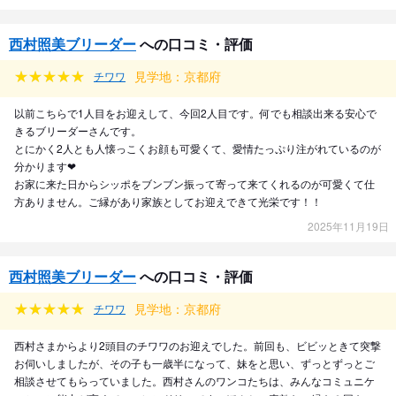
西村照美ブリーダー
への口コミ・評価
見学地：京都府
チワワ
以前こちらで1人目をお迎えして、今回2人目です。何でも相談出来る安心で
きるブリーダーさんです。
とにかく2人とも人懐っこくお顔も可愛くて、愛情たっぷり注がれているのが
分かります❤︎
お家に来た日からシッポをブンブン振って寄って来てくれるのが可愛くて仕
方ありません。ご縁があり家族としてお迎えできて光栄です！！
2025年11月19日
西村照美ブリーダー
への口コミ・評価
見学地：京都府
チワワ
西村さまからより2頭目のチワワのお迎えでした。前回も、ビビッときて突撃
お伺いしましたが、その子も一歳半になって、妹をと思い、ずっとずっとご
相談させてもらっていました。西村さんのワンコたちは、みんなコミュニケ