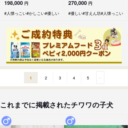
198,000
270,000
円
円
#人懐っこい
#かしこい
#優しい
#優しい
#甘えん坊
#人懐っこい
＞
1
2
3
4
5
これまでに掲載されたチワワの子犬