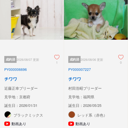
成約済
2026/08/07 更新
成約済
2026/08/06 更新
1
0
PY000006696
PY000007227
チワワ
チワワ
近藤正幸ブリーダー
村田浩昭ブリーダー
見学地：京都府
見学地：福岡県
誕生日：2026/01/31
誕生日：2026/05/25
ブラックミックス
レッド系（赤色）
動画あり
動画あり