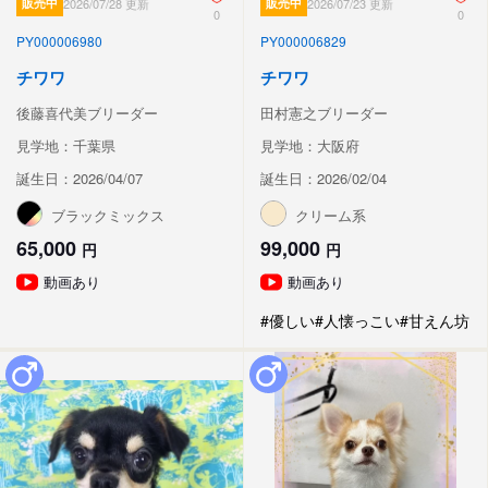
販売中
2026/07/28 更新
販売中
2026/07/23 更新
0
0
PY000006980
PY000006829
チワワ
チワワ
後藤喜代美ブリーダー
田村憲之ブリーダー
見学地：千葉県
見学地：大阪府
誕生日：2026/04/07
誕生日：2026/02/04
ブラックミックス
クリーム系
65,000
99,000
円
円
動画あり
動画あり
#優しい
#人懐っこい
#甘えん坊