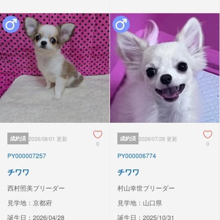
成約済
2026/08/01 更新
成約済
2026/07/28 更新
0
0
PY000007257
PY000006774
チワワ
チワワ
西村照美ブリーダー
村山幸世ブリーダー
見学地：京都府
見学地：山口県
誕生日：2026/04/28
誕生日：2025/10/31