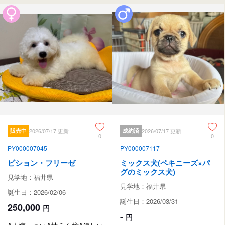
販売中
2026/07/17 更新
成約済
2026/07/17 更新
0
0
PY000007045
PY000007117
ビション・フリーゼ
ミックス犬(ペキニーズ×パ
グのミックス犬)
見学地：福井県
見学地：福井県
誕生日：2026/02/06
誕生日：2026/03/31
250,000
円
-
円