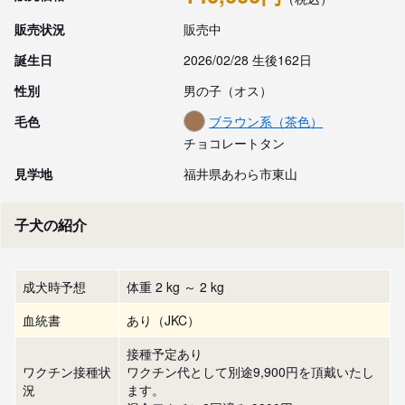
販売状況
販売中
誕生日
2026/02/28 生後162日
性別
男の子（オス）
毛色
ブラウン系（茶色）
チョコレートタン
見学地
福井県あわら市東山
子犬の紹介
成犬時予想
体重 2 kg ～ 2 kg
血統書
あり（JKC）
接種予定あり
ワクチン接種状
ワクチン代として別途9,900円を頂戴いたし
況
ます。