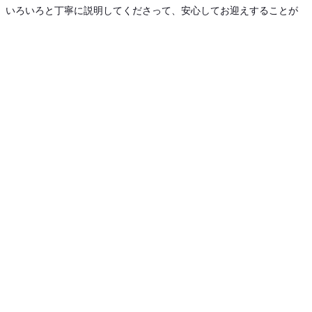
いろいろと丁寧に説明してくださって、安心してお迎えすることが
できました。

人懐っこくてとってもかわいい子犬です！

今後わからないことがあっても、気軽に連絡させてもらえるのも嬉
しいです。
2026/05/26 11:42
★★★★★
トイ・プードル
とても可愛い子をお迎えさせていただきました!!ブリーダーさんもす
ごく優しい方でした!!ありがとうございました(*^^*)
2025/05/05 18:01
★★★★★
ミックス犬
わからないことがあったら聞いてください。と仰ってくださり、と
ってもやさしくて素敵なブリーダーさんです。

はじめて犬を迎える私たちにとってとても心強いです。

子犬も元気いっぱいで本当にかわいいです。

初日から慣れない場所なのにトイレもほぼ成功しています。