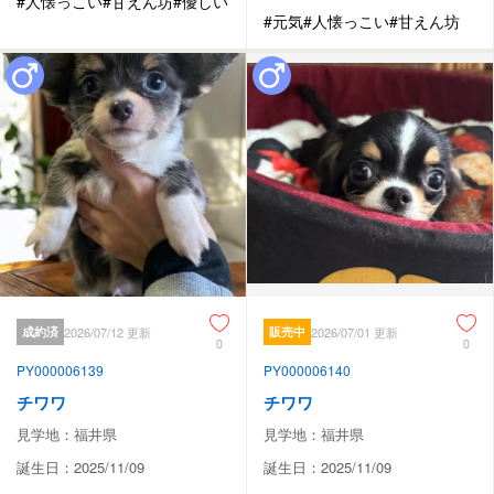
#人懐っこい
#甘えん坊
#優しい
#元気
#人懐っこい
#甘えん坊
成約済
2026/07/12 更新
販売中
2026/07/01 更新
0
0
PY000006139
PY000006140
チワワ
チワワ
見学地：福井県
見学地：福井県
誕生日：2025/11/09
誕生日：2025/11/09