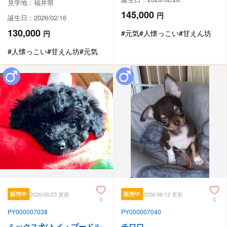
見学地：福井県
145,000
円
誕生日：2026/02/16
130,000
#元気
#人懐っこい
#甘えん坊
円
#人懐っこい
#甘えん坊
#元気
販売中
2026/06/23 更新
販売中
2026/06/12 更新
0
0
PY000007038
PY000007040
ミックス犬(トイ・プードル
チワワ