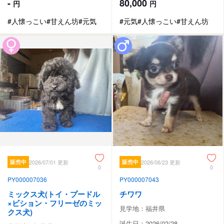
-
80,000
円
円
#人懐っこい
#甘えん坊
#元気
#元気
#人懐っこい
#甘えん坊
販売中
2026/07/01 更新
販売中
2026/06/23 更新
0
0
PY000007036
PY000007043
ミックス犬(トイ・プードル
チワワ
×ビション・フリーゼのミッ
見学地：福井県
クス犬)
誕生日：2026/02/28