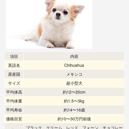
項目
内容
英語名
Chihuahua
原産国
メキシコ
サイズ
超小型犬
平均体高
約12〜20cm
平均体重
約1.5〜3kg
平均寿命
約14〜16歳
価格目安
約10〜30万円前後
ブラック、クリーム、レッド、フォーン、チョコレー