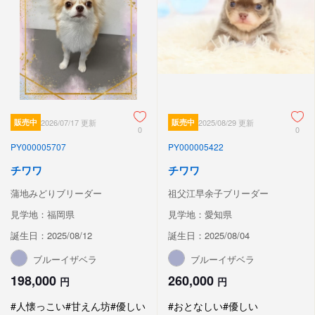
販売中
2026/07/17 更新
販売中
2025/08/29 更新
0
0
PY000005707
PY000005422
チワワ
チワワ
蒲地みどりブリーダー
祖父江早余子ブリーダー
見学地：福岡県
見学地：愛知県
誕生日：2025/08/12
誕生日：2025/08/04
ブルーイザベラ
ブルーイザベラ
198,000
260,000
円
円
#人懐っこい
#甘えん坊
#優しい
#おとなしい
#優しい