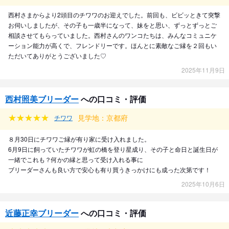
西村さまからより2頭目のチワワのお迎えでした。前回も、ビビッときて突撃
お伺いしましたが、その子も一歳半になって、妹をと思い、ずっとずっとご
相談させてもらっていました。西村さんのワンコたちは、みんなコミュニケ
ーション能力が高くで、フレンドリーです。ほんとに素敵なご縁を２回もい
ただいてありがとうございました♡
2025年11月9日
西村照美ブリーダー
への口コミ・評価
見学地：京都府
チワワ
８月30日にチワワご縁が有り家に受け入れました。
6月9日に飼っていたチワワが虹の橋を登り星成り、その子と命日と誕生日が
一緒でこれも？何かの縁と思って受け入れる事に
ブリーダーさんも良い方で安心も有り買うきっかけにも成った次第です！
2025年10月6日
近藤正幸ブリーダー
への口コミ・評価