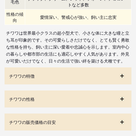
毛色
トなど多数
性格の傾
愛情深い、警戒心が強い、飼い主に忠実
向
チワワは世界最小クラスの超小型犬で、小さな体に大きな瞳と立
ち耳が印象的です。その可愛らしさだけでなく、とても賢く勇敢
な性格を持ち、飼い主に深い愛着や忠誠心を示します。室内中心
の暮らしや都市部の生活にも適応しやすく人気があります。外見
が可愛いだけでなく、日々の生活で強い絆を築ける犬種です。
チワワの特徴
チワワの性格
チワワの販売価格の目安