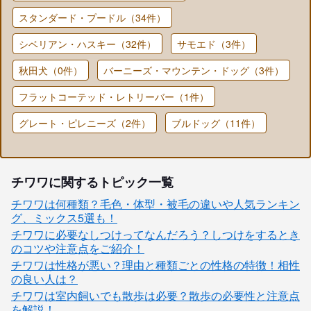
スタンダード・プードル（34件）
シベリアン・ハスキー（32件）
サモエド（3件）
秋田犬（0件）
バーニーズ・マウンテン・ドッグ（3件）
フラットコーテッド・レトリーバー（1件）
グレート・ピレニーズ（2件）
ブルドッグ（11件）
チワワに関するトピック一覧
チワワは何種類？毛色・体型・被毛の違いや人気ランキン
グ、ミックス5選も！
チワワに必要なしつけってなんだろう？しつけをするとき
のコツや注意点をご紹介！
チワワは性格が悪い？理由と種類ごとの性格の特徴！相性
の良い人は？
チワワは室内飼いでも散歩は必要？散歩の必要性と注意点
を解説！