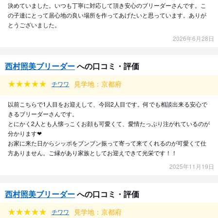
決めていました。いつも丁寧に対応して頂き安心のブリーダーさんです。こ
の子達にとって居心地の良い場所を作ってあげたいと思っています。ありが
とうございました。
2026年6月28日
西村照美ブリーダー
への口コミ・評価
見学地：京都府
チワワ
以前こちらで1人目をお迎えして、今回2人目です。何でも相談出来る安心で
きるブリーダーさんです。
とにかく2人とも人懐っこくお顔も可愛くて、愛情たっぷり注がれているのが
分かります❤︎
お家に来た日からシッポをブンブン振って寄って来てくれるのが可愛くて仕
方ありません。ご縁があり家族としてお迎えできて光栄です！！
2025年11月19日
西村照美ブリーダー
への口コミ・評価
見学地：京都府
チワワ