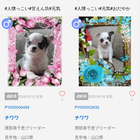
#人懐っこい
#甘えん坊
#元気
#人懐っこい
#元気
#おだやか
成約済
2026/03/10 更新
成約済
2025/08/18 更新
0
0
PY000006499
PY000003632
チワワ
チワワ
濱部美千恵ブリーダー
濱部美千恵ブリーダー
見学地：山口県
見学地：山口県