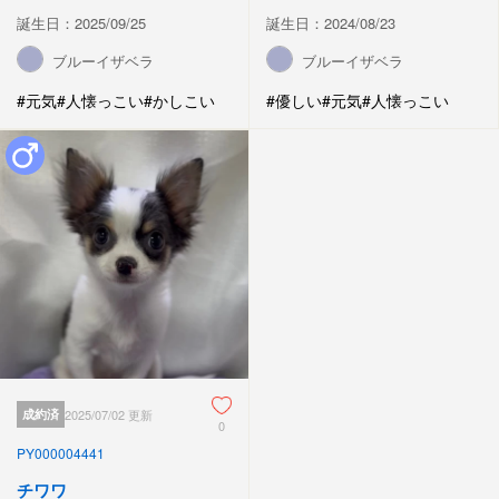
誕生日：2025/09/25
誕生日：2024/08/23
ブルーイザベラ
ブルーイザベラ
#元気
#人懐っこい
#かしこい
#優しい
#元気
#人懐っこい
成約済
2025/07/02 更新
0
PY000004441
チワワ