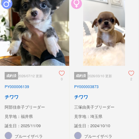
成約済
2026/07/12 更新
成約済
2026/03/10 更新
0
2
PY000006139
PY000003873
チワワ
チワワ
阿部佳奈子ブリーダー
三塚由美子ブリーダー
見学地：福井県
見学地：埼玉県
誕生日：2025/11/09
誕生日：2024/10/10
ブルーイザベラ
ブルーイザベラ