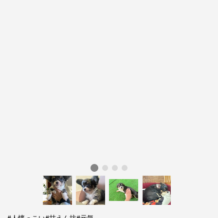
#人懐っこい
#甘えん坊
#元気