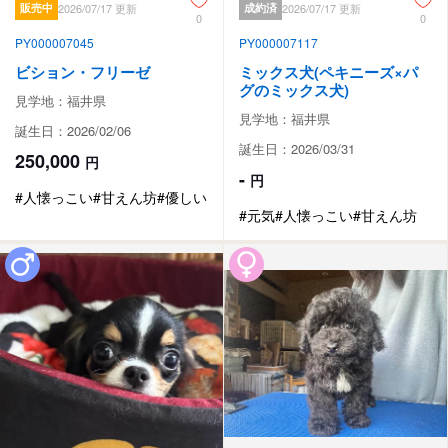
販売中
2026/07/17 更新
成約済
2026/07/17 更新
0
0
PY000007045
PY000007117
ビション・フリーゼ
ミックス犬(ペキニーズ×パ
グのミックス犬)
見学地：福井県
見学地：福井県
誕生日：2026/02/06
誕生日：2026/03/31
250,000
円
-
円
#人懐っこい
#甘えん坊
#優しい
#元気
#人懐っこい
#甘えん坊