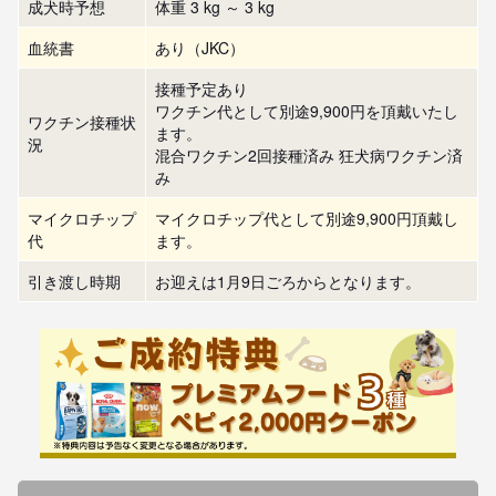
成犬時予想
体重 3 kg ～ 3 kg
血統書
あり（JKC）
接種予定あり
ワクチン代として別途9,900円を頂戴いたし
ワクチン接種状
ます。
況
混合ワクチン2回接種済み 狂犬病ワクチン済
み
マイクロチップ
マイクロチップ代として別途9,900円頂戴し
代
ます。
引き渡し時期
お迎えは1月9日ごろからとなります。