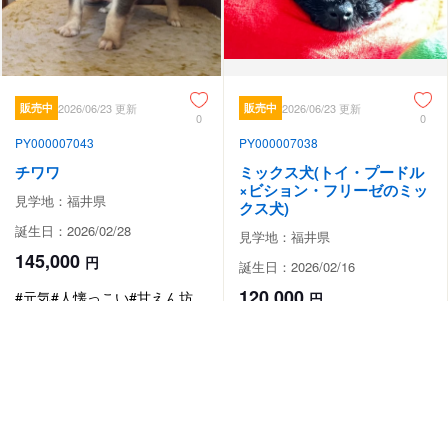
販売中
2026/06/23 更新
販売中
2026/06/23 更新
0
0
PY000007043
PY000007038
チワワ
ミックス犬(トイ・プードル
×ビション・フリーゼのミッ
見学地：福井県
クス犬)
誕生日：2026/02/28
見学地：福井県
145,000
円
誕生日：2026/02/16
120,000
#元気
#人懐っこい
#甘えん坊
円
#元気
#人懐っこい
#甘えん坊