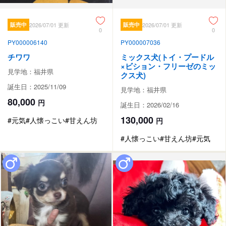
販売中
2026/07/01 更新
販売中
2026/07/01 更新
0
0
PY000006140
PY000007036
チワワ
ミックス犬(トイ・プードル
×ビション・フリーゼのミッ
見学地：福井県
クス犬)
誕生日：2025/11/09
見学地：福井県
80,000
円
誕生日：2026/02/16
130,000
#元気
#人懐っこい
#甘えん坊
円
#人懐っこい
#甘えん坊
#元気