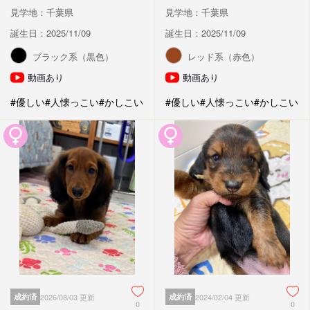
見学地：千葉県
見学地：千葉県
誕生日：2025/11/09
誕生日：2025/11/09
ブラック系（黒色）
レッド系（赤色）
動画あり
動画あり
#優しい
#人懐っこい
#かしこい
#優しい
#人懐っこい
#かしこい
成約済
2026/08/03 更新
成約済
2024/02/04 更新
0
0