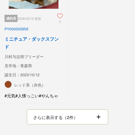
成約済
2026/03/19 更新
0
PY000000959
ミニチュア・ダックスフン
ド
川村与志明ブリーダー
見学地：青森県
誕生日：2023/10/12
レッド系（赤色）
#元気
#人懐っこい
#やんちゃ
さらに表示する（2件）