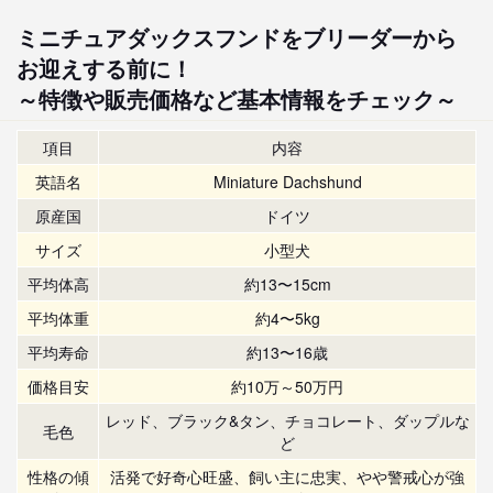
ミニチュアダックスフンドをブリーダーから
お迎えする前に！
～特徴や販売価格など基本情報をチェック～
項目
内容
英語名
Miniature Dachshund
原産国
ドイツ
サイズ
小型犬
平均体高
約13〜15cm
平均体重
約4〜5kg
平均寿命
約13〜16歳
価格目安
約10万～50万円
レッド、ブラック&タン、チョコレート、ダップルな
毛色
ど
性格の傾
活発で好奇心旺盛、飼い主に忠実、やや警戒心が強