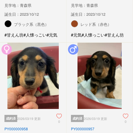
見学地：青森県
見学地：青森県
誕生日：2023/10/12
誕生日：2023/10/12
ブラック系（黒色）
レッド系（赤色）
#甘えん坊
#人懐っこい
#元気
#元気
#人懐っこい
#甘えん坊
成約済
2026/03/19 更新
成約済
2026/03/19 更新
0
0
PY000000958
PY000000957