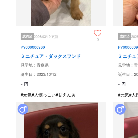
成約済
2026/03/19 更新
成約済
202
0
PY000000960
PY0000009
ミニチュア・ダックスフンド
ミニチュ
見学地：青森県
見学地：青
誕生日：2023/10/12
誕生日：202
-
-
円
円
#元気
#人懐っこい
#甘えん坊
#元気
#人