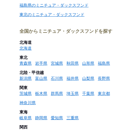
福島県のミニチュア・ダックスフンド
東北のミニチュア・ダックスフンド
全国からミニチュア・ダックスフンドを探す
北海道
北海道
東北
青森県
岩手県
宮城県
秋田県
山形県
福島県
北陸・甲信越
新潟県
富山県
石川県
福井県
山梨県
長野県
関東
茨城県
栃木県
群馬県
埼玉県
千葉県
東京都
神奈川県
東海
岐阜県
静岡県
愛知県
三重県
関西