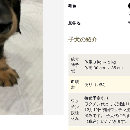
毛色
見学地
子犬の紹介
成犬
体重 3 kg ～ 5 kg
時予
体高 30 cm ～ 35 cm
想
血統
あり（JKC）
書
接種予定あり
ワク
ワクチン代として別途11
チン
12月12日初回ワクチン
接種
済みです。 子犬代に含まな
状況
（税込）いただきます。