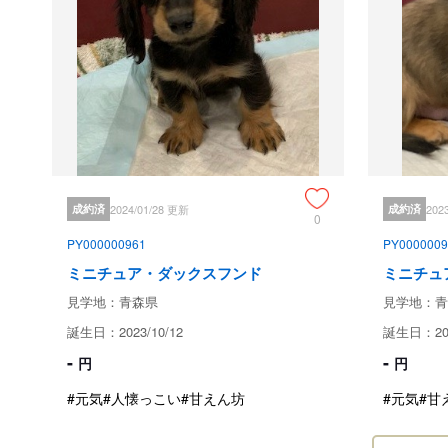
成約済
2024/01/28 更新
成約済
202
0
PY000000961
PY0000009
ミニチュア・ダックスフンド
ミニチュ
見学地：青森県
見学地：青
誕生日：2023/10/12
誕生日：202
-
-
円
円
#元気
#人懐っこい
#甘えん坊
#元気
#甘