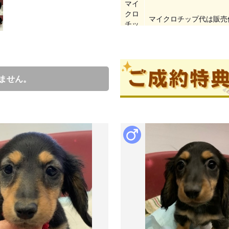
マイ
クロ
マイクロチップ代は販売
チッ
プ代
生後60日以降（生後6
をご相談の上お引き渡し
引き
希望の場合はご相談くだ
ません。
渡し
時期
生後3か月以降のお引き
追加ワクチン代等別途費
成約済の
ブリーダー情報