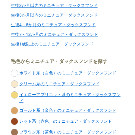
※空輸時でのトラブル【死亡など】
生後2か月以内のミニチュア・ダックスフンド
※成長によるサイズ・体重の増加
※成長過程における歯の噛み合わ
生後3か月以内のミニチュア・ダックスフンド
症）、ヘルニア、股関節形成不全等
生後4～6か月のミニチュア・ダックスフンド
※お譲り後の成長段階での変化に
※アレルギー性疾患の皮膚病など。
生後7～12か月のミニチュア・ダックスフンド
※体内外寄生虫

※引き渡し時点で確認できなかった
生後1歳以上のミニチュア・ダックスフンド
※しつけができない。

※死亡の場合は火葬や、埋葬等本
毛色からミニチュア・ダックスフンドを探す
なります。

※子犬はワクチン接種の際に健康
ホワイト系（白色）のミニチュア・ダックスフンド
で、飼育環境など変化によるスト
クリーム系のミニチュア・ダックスフンド
引き渡し後のサポート
イエローアプリコット系のミニチュア・ダックスフン
ド
子犬の飼育相談、しつけ相談
ゴールド系（金色）のミニチュア・ダックスフンド
見学、受け渡しについ
レッド系（赤色）のミニチュア・ダックスフンド
ブラウン系（茶色）のミニチュア・ダックスフンド
犬舎所在地