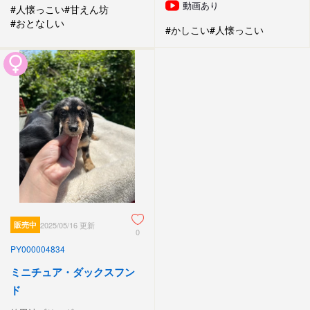
動画あり
#人懐っこい
#甘えん坊
#おとなしい
#かしこい
#人懐っこい
販売中
2025/05/16 更新
0
PY000004834
ミニチュア・ダックスフン
ド