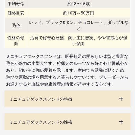
平均寿命
約13〜16歳
価格目安
約10万～50万円
レッド、ブラック&タン、チョコレート、ダップルな
毛色
ど
性格の傾
活発で好奇心旺盛、飼い主に忠実、やや警戒心が強
向
い傾向
ミニチュアダックスフンドは、胴長短足の愛らしい体型と豊富な
毛色が魅力の小型犬です。狩猟犬のルーツから好奇心と警戒心が
あり、飼い主に強い愛着を示します。室内でも活発に動くため、
遊びや運動の場を用意すると暮らしやすいです。ブリーダーから
お迎えすると血統や健康管理の情報が得やすく安心です。
ミニチュアダックスフンドの特徴
ミニチュアダックスフンドの性格