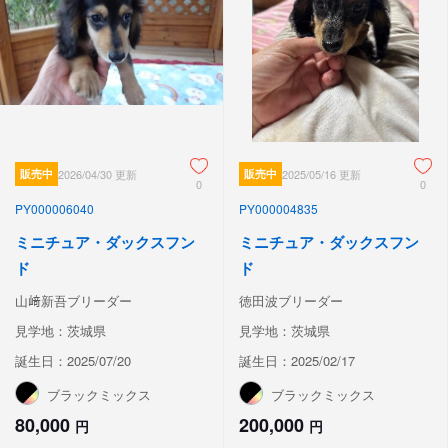
販売中
2026/04/30 更新
販売中
2025/05/16 更新
0
0
PY000006040
PY000004835
ミニチュア・ダックスフン
ミニチュア・ダックスフン
ド
ド
山﨑新吾ブリーダー
徳田波ブリーダー
見学地：茨城県
見学地：茨城県
誕生日：2025/07/20
誕生日：2025/02/17
ブラックミックス
ブラックミックス
80,000
200,000
円
円