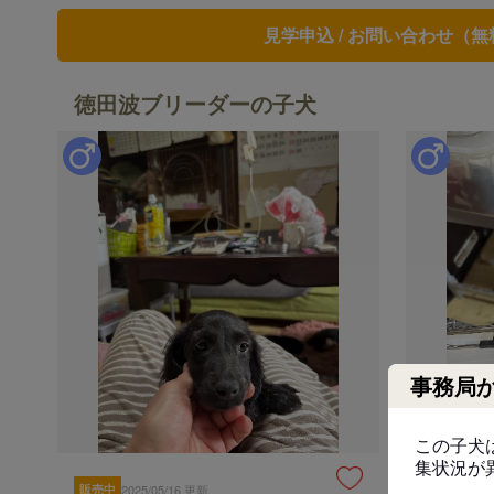
見学申込 / お問い合わせ（無
徳田波ブリーダーの子犬
事務局
この子犬
集状況が
販売中
2025/05/16 更新
販売中
202