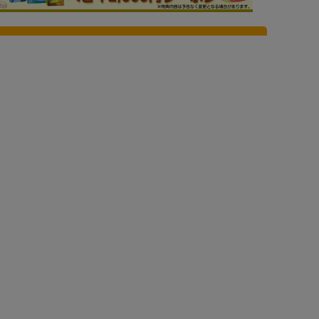
申込 / お問い合わせ（無料）
リーダー
件
このブリーダーの詳細
をしています。ドッグランで走り回って
負しております。飼い主様の年齢制限は
あれば万が一の時は大切にお預かりしま