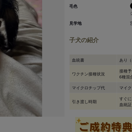
毛色
見学地
子犬の紹介
血統書
あり（
接種予
ワクチン接種状況
6種混
マイクロチップ代
マイク
すぐに
引き渡し時期
血統証