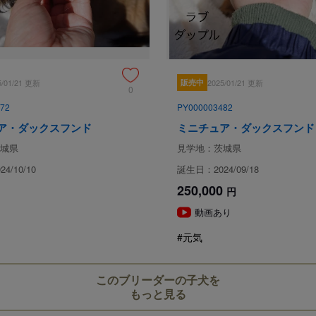
5/01/21 更新
販売中
2025/01/21 更新
0
72
PY000003482
ア・ダックスフンド
ミニチュア・ダックスフンド
城県
見学地：茨城県
4/10/10
誕生日：2024/09/18
250,000
円
動画あり
#元気
このブリーダーの子犬を
もっと見る