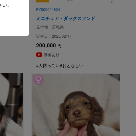
0
0
さい。
意事項
PY000004834
ミニチュア・ダックスフンド
以下の子犬の引き渡しは禁止されています。
相談のうえ、生後57日以降の日程でご決定ください。
見学地：茨城県
ている日本犬種（柴犬、秋田犬、紀州犬、甲斐犬、北海
誕生日：2025/02/17
日を経過していれば販売、引渡しができるものとする特例
200,000
円
動画あり
項
#人懐っこい
#おとなしい
20年6月1日より改正された動物愛護管理法第21条の4に
る場所を事業所に限定する
。
った上、お迎えいただきますよう、お願いいたします。