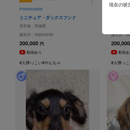
0
現在の状
PY000004838
PY0000048
ミニチュア・ダックスフンド
ミニチュ
見学地：茨城県
見学地：茨
誕生日：2025/02/25
誕生日：202
200,000
200,000
円
動画あり
動画あ
#人懐っこい
#やんちゃ
#人懐っこ