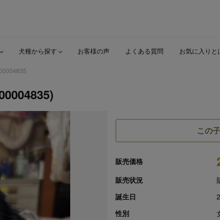
犬種から探す
お客様の声
よくある質問
お気に入りと
00004835
04835)
この
販売価格
販売状況
誕生日
性別