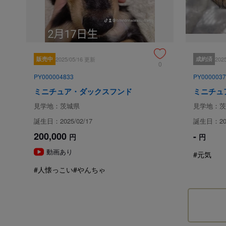
販売中
2025/05/16 更新
成約済
202
0
PY000004833
PY0000037
ミニチュア・ダックスフンド
ミニチュ
見学地：茨城県
見学地：茨
誕生日：2025/02/17
誕生日：202
200,000
-
円
円
動画あり
#元気
#人懐っこい
#やんちゃ