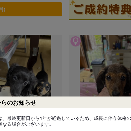
見学、受け渡しについ
料）
犬舎所在地
お支払い方法
予約金
からのお知らせ
見学についての注意事項
は、最終更新日から1年が経過しているため、成長に伴う体格
異なる場合がございます。
犬舎見学は歓迎してますが、事前
5/05/16 更新
販売中
2025/05/16 更新