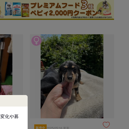
て
茨城県久慈郡大子町大字
現金
銀行振込
現金書留
代金の1/2以上をご入金いただく事で他のお客様からの問い
合わせを受け付けないステータス（商談中）へ変更いたしま
す。
の変化や募
にご連絡下さい。
販売中
2025/05/16 更新