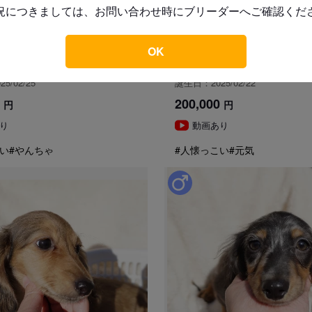
0
況につきましては、お問い合わせ時にブリーダーへご確認くだ
引き渡し時期についての注
37
PY000004836
ア・ダックスフンド
ミニチュア・ダックスフンド
動物愛護法により、生後56日
OK
お引き渡し日はブリーダーとご
城県
見学地：茨城県
また天然記念物として指定され
5/02/25
誕生日：2025/02/22
道犬、四国犬）に限り生後49
措置が設けられています。
200,000
円
円
り
動画あり
お迎えにあたっての注意事
い
#やんちゃ
#人懐っこい
#元気
子犬のお迎えにあたっては、20
より、
対面説明・現物確認を実施す
ことが義務付けられております
必ず事業所にて見学・対面を行