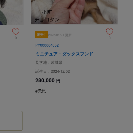
販売中
2025/01/21 更新
0
0
PY000004052
ミニチュア・ダックスフンド
見学地：茨城県
誕生日：2024/12/02
280,000
円
#元気