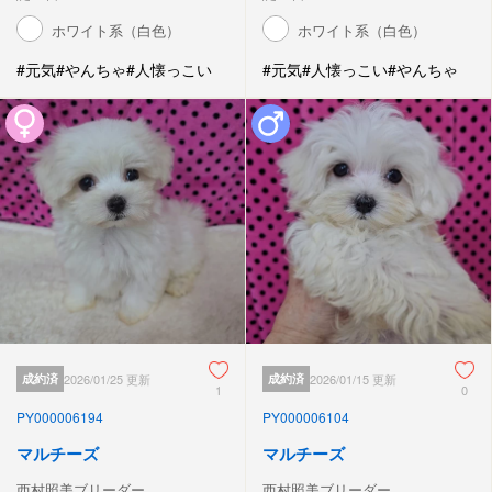
ホワイト系（白色）
ホワイト系（白色）
#元気
#やんちゃ
#人懐っこい
#元気
#人懐っこい
#やんちゃ
成約済
2026/01/25 更新
成約済
2026/01/15 更新
1
0
PY000006194
PY000006104
マルチーズ
マルチーズ
西村照美ブリーダー
西村照美ブリーダー