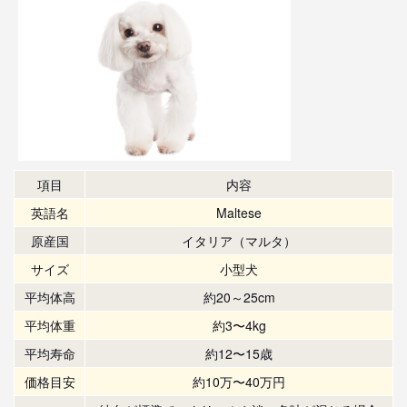
項目
内容
英語名
Maltese
原産国
イタリア（マルタ）
サイズ
小型犬
平均体高
約20～25cm
平均体重
約3〜4kg
平均寿命
約12〜15歳
価格目安
約10万〜40万円