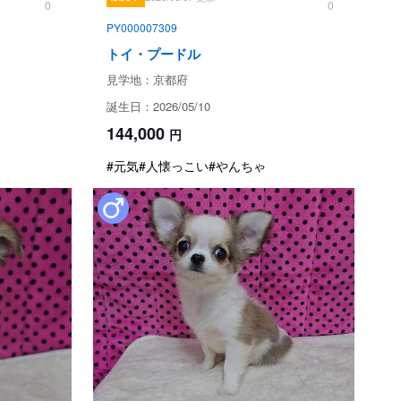
0
0
PY000007309
意事項
トイ・プードル
以下の子犬の引き渡しは禁止されています。
見学地：京都府
相談のうえ、生後57日以降の日程でご決定ください。
ている日本犬種（柴犬、秋田犬、紀州犬、甲斐犬、北海
誕生日：2026/05/10
日を経過していれば販売、引渡しができるものとする特例
144,000
円
#元気
#人懐っこい
#やんちゃ
項
20年6月1日より改正された動物愛護管理法第21条の4に
る場所を事業所に限定する
。
った上、お迎えいただきますよう、お願いいたします。