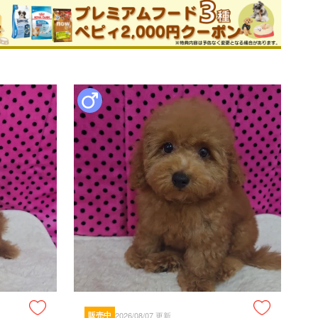
スなどによる腸内寄生虫等）又必要とされる時獣医による治
び第三者による不注意、故意、過失、死亡は保証致しません

　毛色　停留睾丸　歯の噛み合わせ　

ルギー等）は返犬、返金、交換は出来ませんのでご了承くだ
ャンセルの場合は 返犬はお受けする場合はありますが、ご
了承下さい。
て
京都府相楽郡和束町石寺仲尾
現金
銀行振込
販売中
2026/08/07 更新