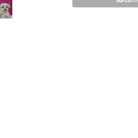
ブリーダー情報
西村照美
口コミ
3
ブリーダーからの紹介文
元気な男の子です♪

兄妹で仲良く元気に遊んでます。

小振りなタイプで成犬時2.0キロ～