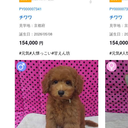
0
PY000007341
PY0000073
チワワ
チワワ
見学地：京都府
見学地：京
誕生日：2026/05/08
誕生日：202
154,000
154,000
円
#元気
#人懐っこい
#甘えん坊
#元気
#人