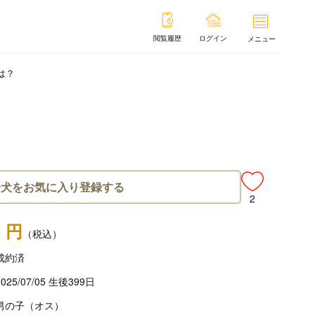
閲覧履歴
ログイン
メニュー
は？
子犬をお気に入り登録する
2
- 円
（税込）
成約済
2025/07/05 生後399日
男の子（オス）