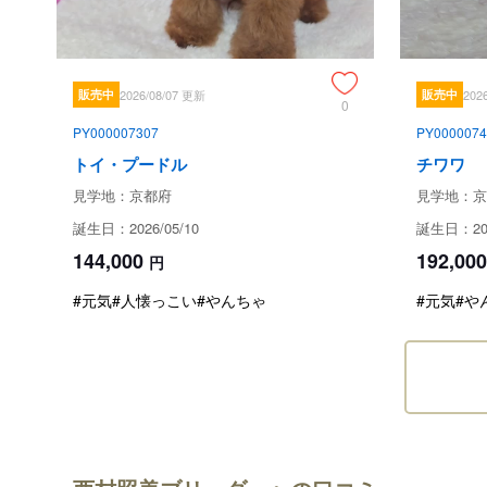
販売中
2026/08/07 更新
販売中
202
0
PY000007307
PY0000074
トイ・プードル
チワワ
見学地：京都府
見学地：京
誕生日：2026/05/10
誕生日：202
144,000
192,000
円
#元気
#人懐っこい
#やんちゃ
#元気
#や