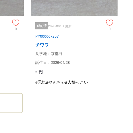
成約済
2026/08/01 更新
0
0
PY000007257
チワワ
見学地：京都府
誕生日：2026/04/28
-
円
#元気
#やんちゃ
#人懐っこい