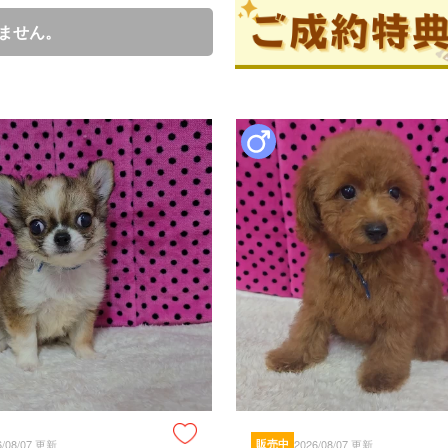
上記以外の疾病（低血糖　ストレ
ません。
療を受けなかった場合、飼い主並
成長段階においての変化（サイズ
膝蓋骨脱臼 チェリーアイ　アレ
さい

＊ご契約後のお客様都合によるキ
返金は一切しておりませんのでご
見学、受け渡しについ
犬舎所在地
お支払い方法
6/08/07 更新
販売中
2026/08/07 更新