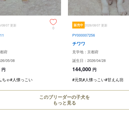
6/08/07 更新
販売中
2026/08/07 更新
0
11
PY000007256
チワワ
都府
見学地：京都府
6/05/08
誕生日：2026/04/28
144,000
円
円
んちゃ
#人懐っこい
#元気
#人懐っこい
#甘えん坊
このブリーダーの子犬を
もっと見る