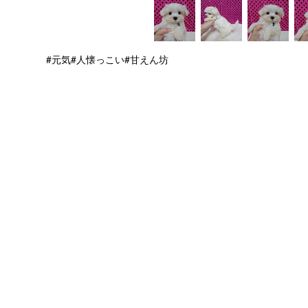
#元気
#人懐っこい
#甘えん坊