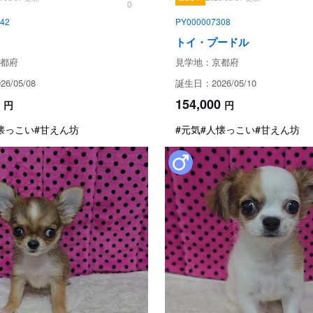
0
42
PY000007308
引き渡し時期についての注
トイ・プードル
動物愛護法により、生後56日
都府
見学地：京都府
お引き渡し日はブリーダーとご
また天然記念物として指定され
6/05/08
誕生日：2026/05/10
道犬、四国犬）に限り生後49
154,000
措置が設けられています。
円
円
懐っこい
#甘えん坊
#元気
#人懐っこい
#甘えん坊
お迎えにあたっての注意事
子犬のお迎えにあたっては、20
より、
対面説明・現物確認を実施す
ことが義務付けられております
必ず事業所にて見学・対面を行