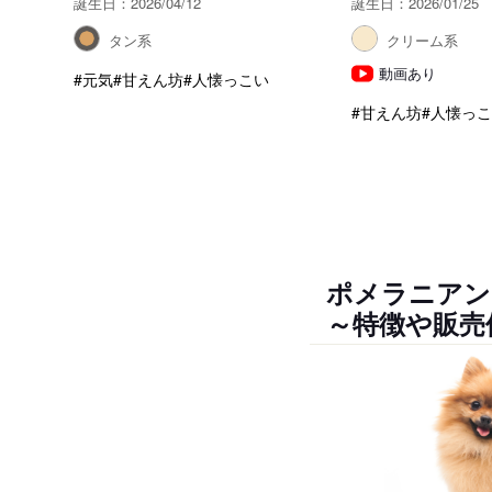
誕生日：2026/04/12
誕生日：2026/01/25
タン系
クリーム系
動画あり
#元気
#甘えん坊
#人懐っこい
#甘えん坊
#人懐っ
ポメラニアン
～特徴や販売