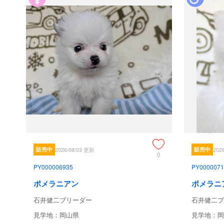
販売中
2026/08/03 更新
販売中
202
0
PY000006935
PY0000071
ポメラニアン
ポメラニ
石井健二ブリーダー
石井健二ブ
見学地：岡山県
見学地：岡