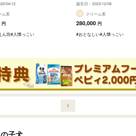
6/04/12
誕生日：2023/12/08
ーム系
クリーム系
280,000
円
円
えん坊
#人懐っこい
#おとなしい
#人懐っこい
1
ンの子犬