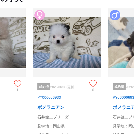
成約済
2026/06/03 更新
成約済
2026
1
0
PY000006933
PY0000069
ポメラニアン
ポメラニ
石井健二ブリーダー
石井健二ブ
見学地：岡山県
見学地：岡