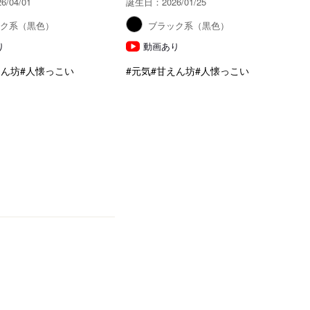
/04/01
誕生日：2026/01/25
ック系（黒色）
ブラック系（黒色）
り
動画あり
えん坊
#人懐っこい
#元気
#甘えん坊
#人懐っこい