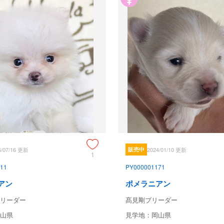
6/07/16 更新
販売中
2024/01/10 更新
1
11
PY000001171
アン
ポメラニアン
リーダー
髙見剛ブリーダー
山県
見学地：岡山県