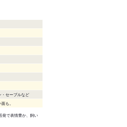
ン・セーブルなど
い面も。
活発で表情豊か、飼い