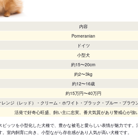
内容
Pomeranian
ドイツ
小型犬
約15〜20cm
約2〜3kg
約12〜16歳
約15万円〜40万円
オレンジ（レッド）・クリーム・ホワイト・ブラック・ブルー・ブラウ
活発で好奇心旺盛、飼い主に忠実。番犬気質があり警戒心が強
スピッツを小型化した犬種で、豊かな被毛と愛らしい表情が魅力です。
す。室内飼育に向き、小型ながら存在感があり人気が高い犬種です。