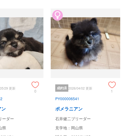
/05/29 更新
成約済
2026/04/02 更新
0
1
32
PY000006541
アン
ポメラニアン
リーダー
石井健二ブリーダー
山県
見学地：岡山県