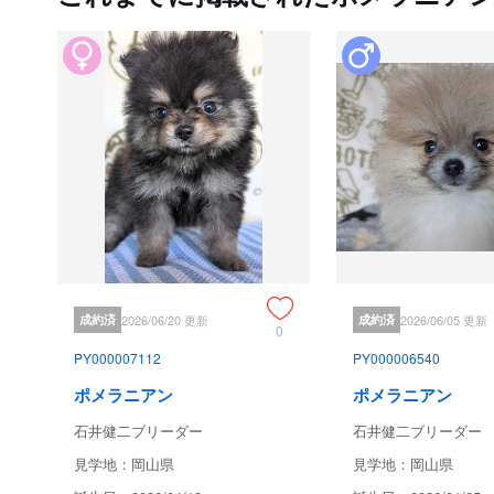
成約済
2026/06/20 更新
成約済
2026/06/05 更新
0
PY000007112
PY000006540
ポメラニアン
ポメラニアン
石井健二ブリーダー
石井健二ブリーダー
見学地：岡山県
見学地：岡山県