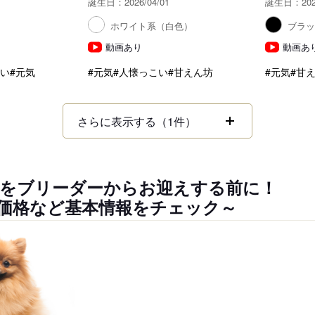
誕生日：2026/04/01
誕生日：2026
ホワイト系（白色）
ブラ
動画あり
動画あ
こい
#元気
#元気
#人懐っこい
#甘えん坊
#元気
#甘
さらに表示する（1件）
をブリーダーからお迎えする前に！
価格など基本情報をチェック～