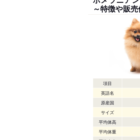
～特徴や販売
項目
英語名
原産国
サイズ
平均体高
平均体重