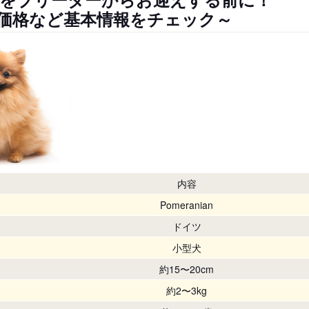
価格など基本情報をチェック～
内容
Pomeranian
ドイツ
小型犬
約15〜20cm
約2〜3kg