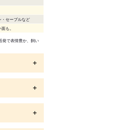
ン・セーブルなど
い面も。
活発で表情豊か、飼い