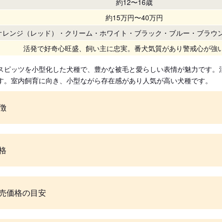
約12〜16歳
約15万円〜40万円
オレンジ（レッド）・クリーム・ホワイト・ブラック・ブルー・ブラウ
活発で好奇心旺盛、飼い主に忠実。番犬気質があり警戒心が強
スピッツを小型化した犬種で、豊かな被毛と愛らしい表情が魅力です。
す。室内飼育に向き、小型ながら存在感があり人気が高い犬種です。
徴
格
売価格の目安