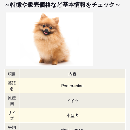
～特徴や販売価格など基本情報をチェック～
項目
内容
英語
Pomeranian
名
原産
ドイツ
国
サイ
小型犬
ズ
平均
約15〜20cm