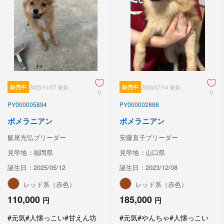
販売中
2025/11/07 更新
販売中
2024/07/14 更新
0
0
PY000005894
PY000002888
ポメラニアン
ポメラニアン
飯尾光弘ブリーダー
安藤直子ブリーダー
見学地：福岡県
見学地：山口県
誕生日：2025/05/12
誕生日：2023/12/08
レッド系（赤色）
レッド系（赤色）
110,000
185,000
円
円
#元気
#人懐っこい
#甘えん坊
#元気
#やんちゃ
#人懐っこい