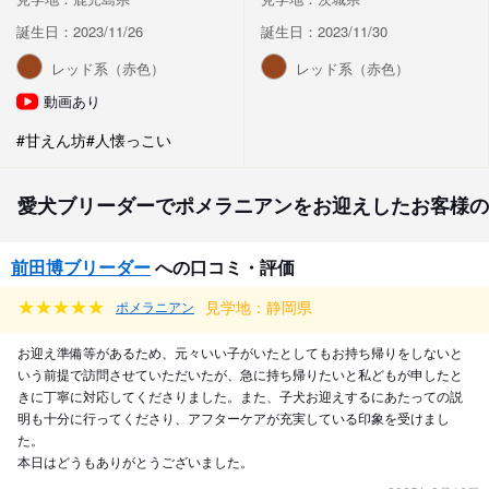
誕生日：2023/11/26
誕生日：2023/11/30
レッド系（赤色）
レッド系（赤色）
動画あり
#甘えん坊
#人懐っこい
愛犬ブリーダーでポメラニアンをお迎えしたお客様の
前田博ブリーダー
への口コミ・評価
見学地：静岡県
ポメラニアン
お迎え準備等があるため、元々いい子がいたとしてもお持ち帰りをしないと
いう前提で訪問させていただいたが、急に持ち帰りたいと私どもが申したと
きに丁寧に対応してくださりました。また、子犬お迎えするにあたっての説
明も十分に行ってくださり、アフターケアが充実している印象を受けまし
た。
本日はどうもありがとうございました。