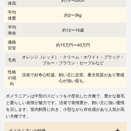
体高
平均
約2〜3kg
体重
平均
約12〜16歳
寿命
価格
約15万円〜40万円
目安
オレンジ（レッド）・クリーム・ホワイト・ブラック・
毛色
ブルー・ブラウン・セーブルなど
性格
活発で好奇心旺盛、飼い主に忠実。番犬気質があり警戒
の傾
心が強い面も。
向
ポメラニアンは中型のスピッツを小型化した犬種で、豊かな被毛
と愛らしい表情が魅力です。活発で表情豊か、飼い主に強い愛情
を示します。室内飼育に向き、小型ながら存在感があり人気が高
い犬種です。
ポメラニアンの特徴