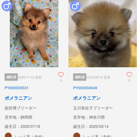
成約済
2025/11/12 更新
成約済
2025/05/10 更新
0
0
PY000005531
PY000004549
ポメラニアン
ポメラニアン
前田博ブリーダー
玉川美佐子ブリーダー
見学地：静岡県
見学地：神奈川県
誕生日：2025/07/18
誕生日：2025/03/14
レッド系（赤色）
レッド系（赤色）