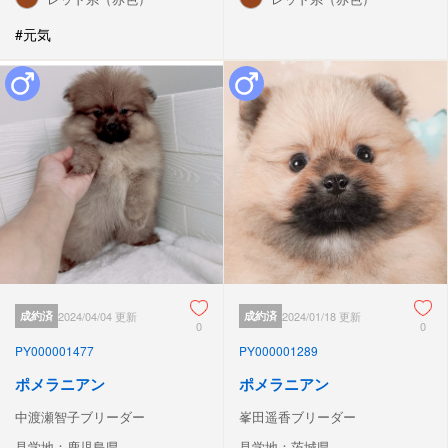
#元気
成約済
2024/04/04 更新
成約済
2024/01/18 更新
0
0
PY000001477
PY000001289
ポメラニアン
ポメラニアン
中渡瀬智子ブリーダー
峯田遥香ブリーダー
見学地：鹿児島県
見学地：茨城県