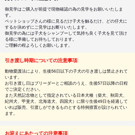
御見学はご購入が前提で現物確認の為の見学をお願いいたしま
す。

ペットショップさんの様に見るだけ子犬を触るだけ、どの仔犬に
するか決めずにご見学はお断りいたします。

御見学の為には子犬をシャンプーして気持ち良く子犬を見て頂け
る様に準備してお待ちしております。

ご理解の程よろしくお願いします。
引き渡し時期についての注意事項
動物愛護法により、生後56日以下の子犬の引き渡しは禁止されて
います。
お引き渡し日はブリーダーとご相談のうえ、生後57日以降の日程
でご決定ください。
また天然記念物として指定されている日本犬種（柴犬、秋田犬、
紀州犬、甲斐犬、北海道犬、四国犬）に限り生後49日を経過して
いれば販売、引渡しができるものとする特例措置が設けられてい
ます。
お迎えにあたっての注意事項