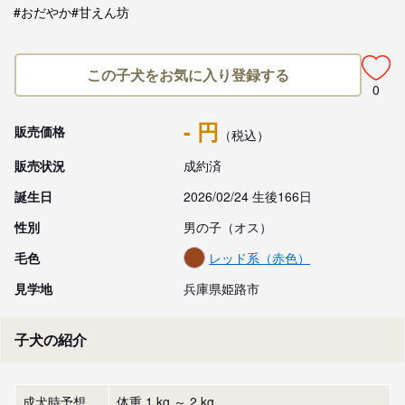
#おだやか
#甘えん坊
この子犬をお気に入り登録する
0
- 円
販売価格
（税込）
販売状況
成約済
誕生日
2026/02/24 生後166日
性別
男の子（オス）
毛色
レッド系（赤色）
見学地
兵庫県姫路市
子犬の紹介
成犬時予想
体重 1 kg ～ 2 kg