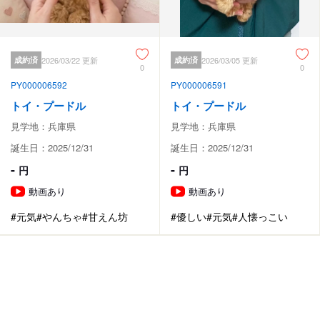
成約済
2026/03/22 更新
成約済
2026/03/05 更新
0
0
PY000006592
PY000006591
トイ・プードル
トイ・プードル
見学地：兵庫県
見学地：兵庫県
誕生日：2025/12/31
誕生日：2025/12/31
-
-
円
円
動画あり
動画あり
#元気
#やんちゃ
#甘えん坊
#優しい
#元気
#人懐っこい