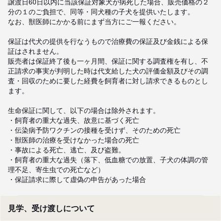
譲渡日60日以内に当該保証対象犬が病死した場合、販売価格の２
分の１のご負担で、同等・同犬種の子犬を提供いたします。

なお、獣医師にかかる前にまず当方にご一報ください。

保証は代犬の提供を行なうもので治療費の保証及び金銭による保
証はされません。

販売者は保証終了後も一ヶ月間、保証に関する調査権を有し、不
正請求の事実が判明した時は代支給した犬の評価金額及びその調
査・回収のために要した経費を飼育者に対し請求できるものとし
ます。

生命保証に関して、以下の場合は除外されます。

・飼育者の重大な過失、故意に基づく死亡

・伝染病予防ワクチンの接種を受けず、そのための死亡

・獣医師の治療を受けなかった場合の死亡

・事故による死亡、逃亡、及び盗難。

・飼育者の重大な過失（落下、低血糖での放置、子犬の体調の管
理不足、寄生虫での死亡など）

・保証請求に際して虚偽の申告があった場合
見学、受け渡しについて