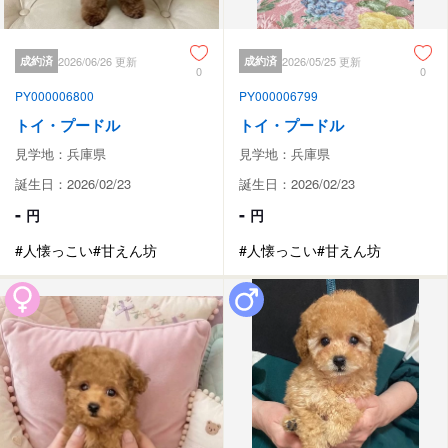
成約済
2026/06/26 更新
成約済
2026/05/25 更新
0
0
PY000006800
PY000006799
トイ・プードル
トイ・プードル
見学地：兵庫県
見学地：兵庫県
誕生日：2026/02/23
誕生日：2026/02/23
-
-
円
円
#人懐っこい
#甘えん坊
#人懐っこい
#甘えん坊