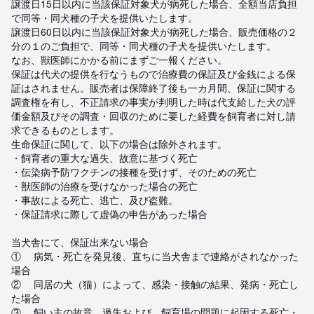
譲渡日15日以内に当該保証対象犬が病死した場合、全額当店負担
で同等・同犬種の子犬を提供いたします。

譲渡日60日以内に当該保証対象犬が病死した場合、販売価格の２
分の１のご負担で、同等・同犬種の子犬を提供いたします。

なお、獣医師にかかる前にまずご一報ください。

保証は代犬の提供を行なうもので治療費の保証及び金銭による保
証はされません。販売者は保障終了後も一カ月間、保証に関する
調査権を有し、不正請求の事実が判明した時は代支給した犬の評
価金額及びその調査・回収のために要した経費を飼育者に対し請
求できるものとします。

生命保証に関して、以下の場合は除外されます。

・飼育者の重大な過失、故意に基づく死亡

・伝染病予防ワクチンの接種を受けず、そのための死亡

・獣医師の治療を受けなかった場合の死亡

・事故による死亡、逃亡、及び盗難。

・保証請求に際して虚偽の申告があった場合

当犬舎にて、保証出来ない場合

①	病気・死亡を発見後、直ちに当犬舎まで連絡がされなかった
場合

②	同居の犬（猫）によって、感染・接触の結果、発病・死亡し
た場合

③	飼い主の故意、過失および、飼育場の問題に起因する死亡・