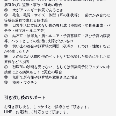
病気並びに盗難・事故・逃走の場合

④	犬がアレルギー体質であるとき

⑤	毛色・毛質・サイズ・体型（耳の形状等）・歯のかみ合わせ
等成長過程で生じる個体差

⑥	日常生活に支障のない骨の異形成（股関節・頸骨異形成・パ
テラ・椎間板ヘルニア等）

⑦	結石症・陰睾丸・臍ヘルニア・子宮蓄膿症・及び子宮内膜炎
等、ペットとしての生活に支障がないもの

⑧	飼い主の都合や飼育場の問題（夜鳴き・しつけ・性格）など
が発生したとき

⑨	犬の病気が人間や他のペットなどに伝染した場合に生じた治
療費などの損害

⑩	獣医師の診断を受けない、もしくは伝染病予防ワクチンの未
接種による病気もしくは死亡の場合

⑪	無断で所有権や飼育地を変更された場合

⑫	検便・ワクチン
引き渡し後のサポート
お引き渡し後も、しっかりとご指導させて頂きます。

LINE、お電話にて対応させて頂きます。