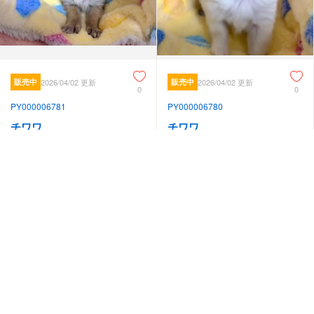
販売中
2026/04/02 更新
販売中
2026/04/02 更新
0
0
PY000006781
PY000006780
チワワ
チワワ
見学地：奈良県
見学地：奈良県
誕生日：2025/11/14
誕生日：2026/01/15
198,000
258,000
円
円
#人懐っこい
#甘えん坊
#元気
#人懐っこい
#優しい
#甘えん坊