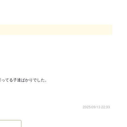
尚、銀行振り込みの場合、振込手数料はお客様負担でお願い
いたします。入金確認後ご成約となります。

仔犬お迎えにつきましては日程を決めた日にち、時間にてお
願い致します。
学の予約を入れる際、ご家族様と話し合い結論が出てからの
学の際ペットショップ、別ブリーダ様等にお立ち寄りされな
ット）等の同伴もご遠慮下さい。感染症防止の為マスク着用
検温をさせて頂いております。検温にて37.5度の場合、マス
しては犬舎に入ることは出来かねます。ご理解の程宜しくお
にウイルス除去除菌スプレーを散布致します。　
ってる子達ばかりでした。

意事項
以下の子犬の引き渡しは禁止されています。
2025/09/13 22:33
相談のうえ、生後57日以降の日程でご決定ください。
ている日本犬種（柴犬、秋田犬、紀州犬、甲斐犬、北海
日を経過していれば販売、引渡しができるものとする特例