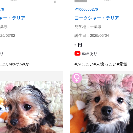
0
※お客様による過失と認められる
79
PY000005270
生命保証に関して、以下の場合は
ャー・テリア
ヨークシャー・テリア
・飼育者の重大な過失、故意に基づ
・伝染病予防ワクチンの接種を受
葉県
見学地：千葉県
・獣医師の治療を受けなかった場合
5/03/02
誕生日：2025/06/04
・事故による死亡、逃亡、及び盗難
・病気、死亡を発見後直ちに売主
-
円
・保証請求に際して虚偽の申告が
り
動画あり
免責事項

しこい
#おだやか
#かしこい
#人懐っこい
#元気
・毛質、毛色、体重、体長、平均
個体差・メスの不受胎・オスの陰
無）･　　　　　　　　　　　　
生活に支障を及ばさない疾病は対
遺伝子検査１項目のみ検査（進行
おりますが個体差があります。

アレルギー性疾患の発病

しつけ上の問題が生じた場合（夜
引き渡し後のサポート