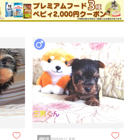
能力はバッチリです。

な一面も
ためお問い合わせができません。
症・心臓疾患）や伝染性疾患（パルボ・ジステンバー）によ
支障をきたし命に係る様な先天性の異常が見つかった場合
提出をお願いいたします。獣医師にかかる前にまず当店にご
成約済
2025/05/11 更新