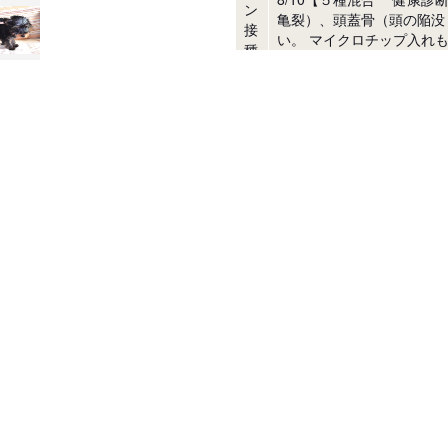
ン
亀裂）、頭蓋骨（頭の陥没
接
い。 マイクロチップ入れ
種
れたんだ！ 2回目のワク
状
況
マ
イ
ク
ロ
マイクロチップ代は販売価
チ
ッ
プ
代
生後５７日以降

引
但しその時点で体重５００
き
500ｇこえて１回目のワ
渡
一緒に帰れますよ

し
二回目のワクチンは9/10以
時
 2回目のワクチン接種代はご負担をお願いいたします。

期
７５００円