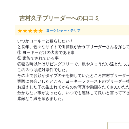
吉村久子ブリーダーへの口コミ
★★★★★
ヨークシャー・テリア
いつかヨーキーと暮らしたい！

と長年、色々なサイトで価値観が合うブリーダーさんを探して
① ヨーキーだけの犬舎である事

② 家族でされている事

③寝る時以外はリビングフリーで、親やきょうだい達とたっぷ
この３つは絶対条件でした。

その上でお顔がタイプの子を探していたところ吉村ブリーダー
実際にお会いしたところ、ヨーキーファーストのブリーダー様
お迎えした子の生まれてからのお写真や動画をたくさんいただ
分からない事があったら、いつでも連絡して良いと言って下さ
素敵なご縁を頂きました。