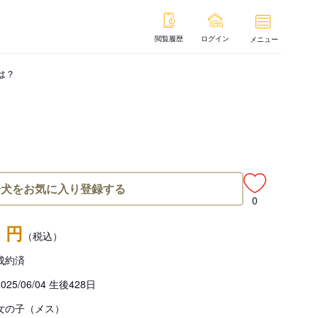
閲覧履歴
ログイン
メニュー
は？
子犬をお気に入り登録する
0
- 円
（税込）
成約済
2025/06/04 生後428日
女の子（メス）