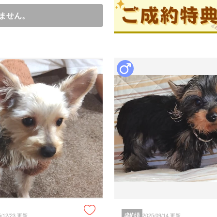
ません。
ブリーダーからの紹介文
姉弟、人間とのコミニケーション
ただひとりでまったりしてる事も

大好きな子ですがチビの割に活発
成約済の
保証とサポート
生体保証内容
譲渡日７日以内先天性疾患（水頭
り死亡した場合、又は日常生活に
は、全額の返金を致します。

その際、動物病院２か所の診断書
5/12/23 更新
成約済
2025/09/14 更新
一報下さい。
