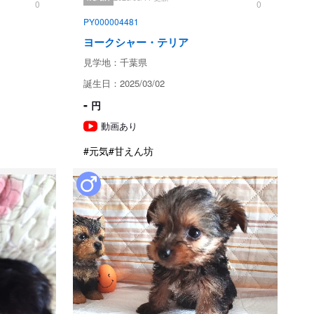
0
0
場合は対象外となりますのでご了承下さい。

PY000004481
除外されます

ヨークシャー・テリア
く死亡

けず、そのための死亡

見学地：千葉県
の死亡

誕生日：2025/03/02


までに連絡がなかった場　合

-
円
あった場合

動画あり
#元気
#甘えん坊
寿命、結石病、ヘルニア、噛み合わせなど成長過程で生じる
睾（有
　　　　　　　　　　　治療を受ける事によりペットとして
象外。引き渡し時点で確認できなかった遺伝疾患・両親とも
性網膜萎縮症）クリアです。子供たちに大丈夫だと言われて
泣き・トイレの失敗・咬癖など）