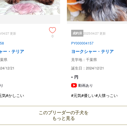
仔犬の飼育相談
見学、受け渡しについ
犬舎所在地
5/04/27 更新
成約済
2025/04/27 更新
0
58
PY000004157
ャー・テリア
ヨークシャー・テリア
お支払い方法
葉県
見学地：千葉県
4/12/21
誕生日：2024/12/21
-
円
予約金
り
動画あり
元気
#かしこい
#元気
#優しい
#人懐っこい
このブリーダーの子犬を
もっと見る