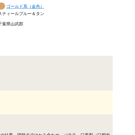
ゴールド系（金色）
スティールブルー＆タン
千葉県山武郡
診断の結果、現時点ではかみ合わせ、パテラ、口蓋裂（口腔内