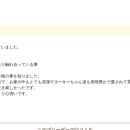
見学についての注意事項
いました。

見学は予約となっております。見
予約でお願い致します。尚、ご見
い様お願い致します。先住犬（ペ
り触れ合っている事

にてお願い致します。犬舎前にて
ク着用されていない場合につきま
様の事を知りました。

願い申し上げます。犬舎に入る前
で、お家の中もとても清潔でヨーキーちゃん達も表情豊かで愛されて育
き嬉しかったです。

り心強いです。

引き渡し時期についての注
動物愛護法により、生後56日
お引き渡し日はブリーダーとご
また天然記念物として指定され
道犬、四国犬）に限り生後49
措置が設けられています。
このブリーダーの口コミを