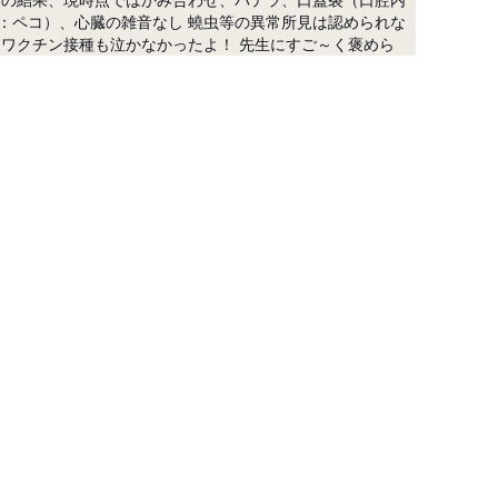
：ペコ）、心臓の雑音なし 蟯虫等の異常所見は認められな
もワクチン接種も泣かなかったよ！ 先生にすご～く褒めら
チン接種代はご負担をお願いいたします。 ７５００円
格に含まれております。
ｇ以上になっていること

クチン、マイクロチップ、健康診断も終えて異常なしなので
降になります。
