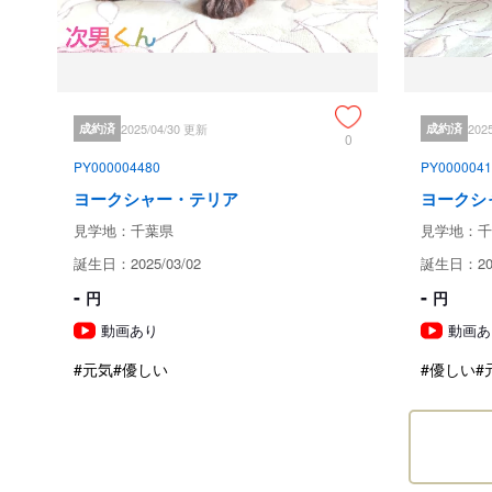
成約済
2025/04/30 更新
成約済
202
0
PY000004480
PY0000041
ヨークシャー・テリア
ヨークシ
見学地：千葉県
見学地：千
誕生日：2025/03/02
誕生日：202
-
-
円
円
動画あり
動画あ
#元気
#優しい
#優しい
#