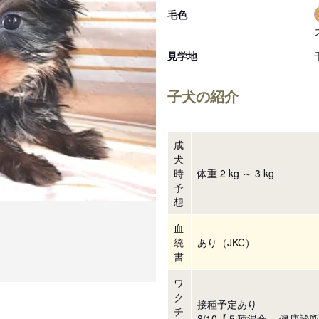
毛色
見学地
子犬の紹介
成
犬
時
体重 2 kg ～ 3 kg
予
想
血
統
あり（JKC）
書
ワ
ク
接種予定あり
チ
8/10【５種混合 健康