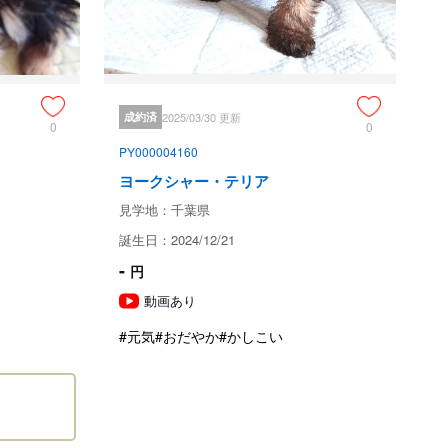
て
千葉県山武郡
成約済
2025/03/30 更新
0
0
PY000004160
ヨークシャー・テリア
現金
見学地：千葉県
銀行振込
誕生日：2024/12/21
-
円
予約金は一律５万円です。頂き次第商談中にいたします。

動画あり
お客様都合により予約キャンセルされた場合につきましては
返金いたしません。

#元気
#おだやか
#かしこい
当犬舎都合、欠点などが分かった場合はお客様に相談させて
頂きキャンセルの場合、又は死亡してしまった場合は　全額
返金させていただきます。

残金につきましては、銀行営業３日以内又は３日以内の現金
手渡しにてお願いいたします。
