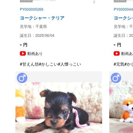
0
PY000005269
PY0000044
ヨークシャー・テリア
ヨークシ
見学地：千葉県
見学地：千
誕生日：2025/06/04
誕生日：202
-
-
円
円
動画あり
動画あ
#甘えん坊
#かしこい
#人懐っこい
#元気
#か