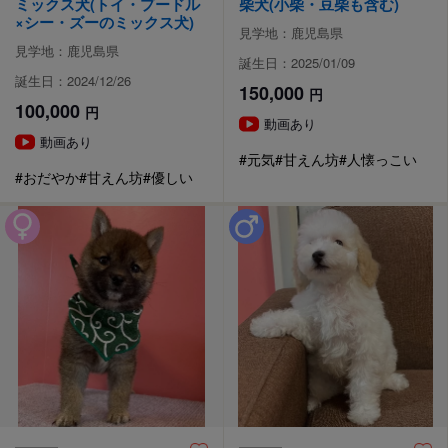
ミックス犬(トイ・プードル
柴犬(小柴・豆柴も含む)
×シー・ズーのミックス犬)
見学地：鹿児島県
見学地：鹿児島県
誕生日：2025/01/09
誕生日：2024/12/26
150,000
円
100,000
円
動画あり
動画あり
#元気
#甘えん坊
#人懐っこい
#おだやか
#甘えん坊
#優しい