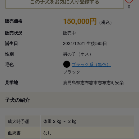
この子犬をお気に入り登録する
0
150,000円
販売価格
（税込）
販売状況
販売中
誕生日
2024/12/21 生後595日
性別
男の子（オス）
毛色
ブラック系（黒色）
ブラック
見学地
鹿児島県志布志市志布志町安楽
子犬の紹介
成犬時予想
体重 2 kg ～ 2 kg
血統書
なし