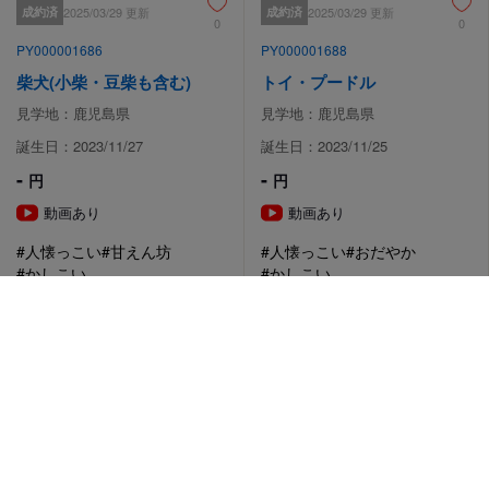
成約済
2025/03/29 更新
成約済
2025/03/29 更新
0
0
PY000001686
PY000001688
柴犬(小柴・豆柴も含む)
トイ・プードル
見学地：鹿児島県
見学地：鹿児島県
誕生日：2023/11/27
誕生日：2023/11/25
-
-
円
円
動画あり
動画あり
#人懐っこい
#甘えん坊
#人懐っこい
#おだやか
#かしこい
#かしこい