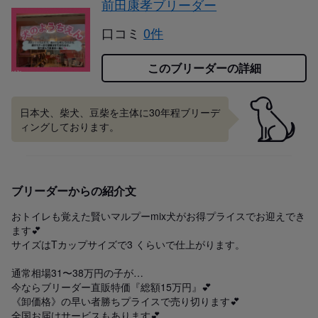
前田康孝ブリーダー
口コミ
0件
このブリーダーの詳細
日本犬、柴犬、豆柴を主体に30年程ブリーデ
ィングしております。
ブリーダーからの紹介文
おトイレも覚えた賢いマルプーmix犬がお得プライスでお迎えでき
ます💕

サイズはTカップサイズで3 くらいで仕上がります。

通常相場31〜38万円の子が…

今ならブリーダー直販特価『総額15万円』💕

《卸価格》の早い者勝ちプライスで売り切ります💕

全国お届けサービスもあります💕
