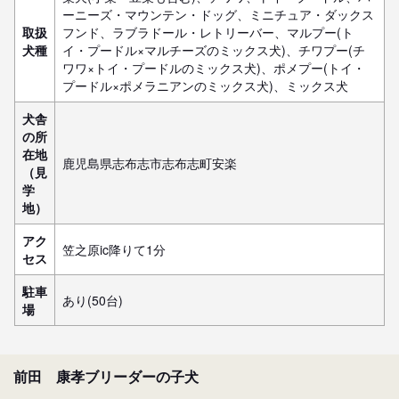
ーニーズ・マウンテン・ドッグ、ミニチュア・ダックス
取扱
フンド、ラブラドール・レトリーバー、マルプー(ト
犬種
イ・プードル×マルチーズのミックス犬)、チワプー(チ
ワワ×トイ・プードルのミックス犬)、ポメプー(トイ・
プードル×ポメラニアンのミックス犬)、ミックス犬
犬舎
の所
在地
鹿児島県志布志市志布志町安楽
（見
学
地）
アク
笠之原ic降りて1分
セス
駐車
あり(50台)
場
前田 康孝ブリーダーの子犬