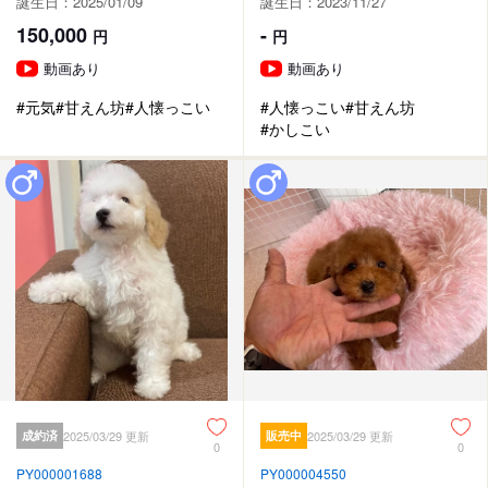
誕生日：2025/01/09
誕生日：2023/11/27
150,000
-
円
円
動画あり
動画あり
#元気
#甘えん坊
#人懐っこい
#人懐っこい
#甘えん坊
#かしこい
成約済
2025/03/29 更新
販売中
2025/03/29 更新
0
0
PY000001688
PY000004550