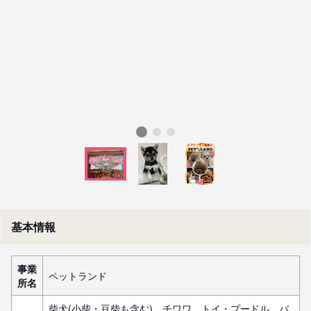
基本情報
事業
ペットランド
所名
柴犬(小柴・豆柴も含む)、チワワ、トイ・プードル、バ