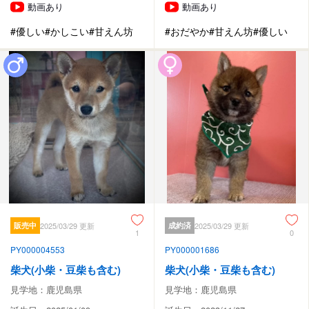
動画あり
動画あり
#優しい
#かしこい
#甘えん坊
#おだやか
#甘えん坊
#優しい
販売中
2025/03/29 更新
成約済
2025/03/29 更新
1
0
PY000004553
PY000001686
柴犬(小柴・豆柴も含む)
柴犬(小柴・豆柴も含む)
見学地：鹿児島県
見学地：鹿児島県