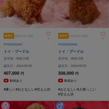
販売中
2024/07/21 更新
販売中
2024/07/21 更新
0
0
PY000002947
PY000002945
トイ・プードル
トイ・プードル
見学地：神奈川県
見学地：神奈川県
誕生日：2024/05/25
誕生日：2024/05/25
407,000
308,000
円
円
動画あり
動画あり
#優しい
#おとなしい
#甘えん坊
#おとなしい
#人懐っこい
#甘えん坊