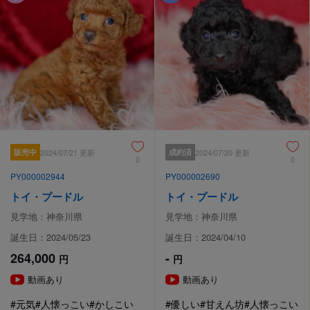
販売中
2024/07/21 更新
成約済
2024/07/20 更新
0
0
PY000002944
PY000002690
トイ・プードル
トイ・プードル
見学地：神奈川県
見学地：神奈川県
誕生日：2024/05/23
誕生日：2024/04/10
264,000
-
円
円
動画あり
動画あり
#元気
#人懐っこい
#かしこい
#優しい
#甘えん坊
#人懐っこい