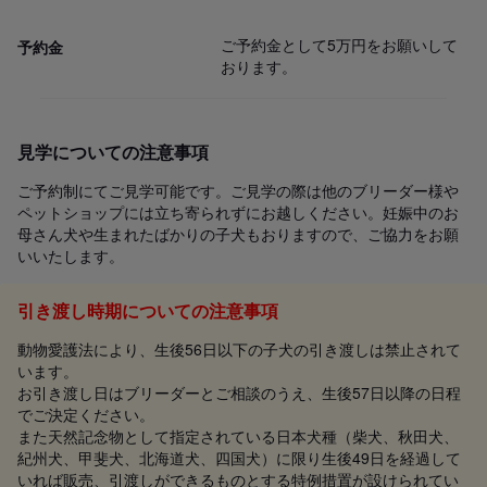
ご予約金として5万円をお願いして
予約金
おります。
見学についての注意事項
ご予約制にてご見学可能です。ご見学の際は他のブリーダー様や
ペットショップには立ち寄られずにお越しください。妊娠中のお
母さん犬や生まれたばかりの子犬もおりますので、ご協力をお願
いいたします。
引き渡し時期についての注意事項
動物愛護法により、生後56日以下の子犬の引き渡しは禁止されて
います。
お引き渡し日はブリーダーとご相談のうえ、生後57日以降の日程
でご決定ください。
また天然記念物として指定されている日本犬種（柴犬、秋田犬、
紀州犬、甲斐犬、北海道犬、四国犬）に限り生後49日を経過して
いれば販売、引渡しができるものとする特例措置が設けられてい