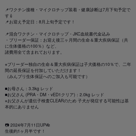
📌ワクチン接種・マイクロチップ装着・健康診断は7月下旬予定で
す💉

📌お迎え予定日：8月上旬予定です！

📌混合ワクチン・マイクロチップ・JKC血統書代金込み

・ブリーダー保証：お迎え後三ヶ月間の生命＆重大疾病保証（共
に生体価格の100％）など、

諸費用全て含まれております。

※ブリーダー独自の生命＆重大疾病保証は子犬価格の10％で、二年
間の延長保証を付加していただけます！

（みんブリ生体保証へのご加入も可能です）

■お母さん：3.3kg レッド

■お父さん (PRA・DM・vED1クリア)：2.0kg レッド

※お父さんが遺伝子検査CLEARのため 子犬が発症する可能性は基
本的にありません

📷 2024年7月11日UP🎋

生後約1ヶ月半です！
