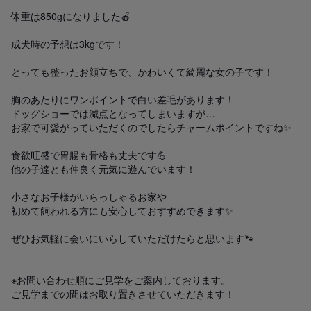
体重は850gになりました🍎

成犬時の予想は3kgです！

とっても整ったお顔立ちで、かわいくて綺麗な女の子です！

胸のあたりにワンポイントで白い差毛があります！

ドッグショーでは減点となってしまいますが…

お家で可愛がっていただくのでしたらチャームポイントですね✨️

食欲旺盛で胃腸も骨格も丈夫です💪

他の子達とも仲良く元気に遊んでいます！

小さなお子様がいらっしゃるお家や

初めて飼われる方にも安心しておすすめできます✨️

ぜひお気軽に会いにいらしていただけたらと思います🐾

※お問い合わせ順にご見学をご案内しております。

ご見学までの間はお取り置きさせていただきます！
