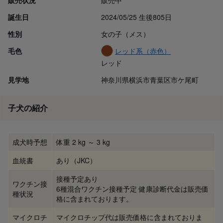
誕生日
2024/05/25 生後805日
性別
女の子（メス）
毛色
レッド系（赤色）
レッド
見学地
神奈川県横浜市青葉区市ケ尾町
子犬の紹介
成犬時予想
体重 2 kg ～ 3 kg
血統書
あり（JKC）
接種予定あり
ワクチン接
6種混合ワクチン接種予定 健康診断代金は販売価
種状況
格に含まれております。
マイクロチ
マイクロチップ代は販売価格に含まれておりま